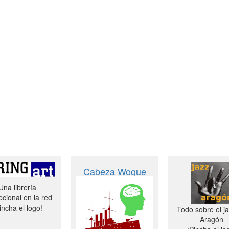
Cabeza Woque
Una librería
cional en la red
incha el logo!
Todo sobre el j
Aragón