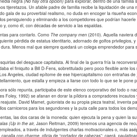
omedia negra
(No hay otra opción)
para explorar, dentro de una familia 
os tijeretazos. Un afable padre de familia recibe la liquidación de una 
do gala de su proverbial realismo, no duda en encoger la risueña econo
ndos persiguiendo y eliminando a los competidores que podrían hacerl
io y, como él, con décadas de servicio a las espaldas.
intas para contarlo. Como
The company men
(2010). Aquella naviera 
guiente pérdida de estatus identitario, adornado de golfos privilegios, 
ue dura. Menos mal que siempre quedará un colega emprendedor para s
rlas del desguace capitalista. Al final de la guerra fría la reconversió
aba el finiquito a Bill D-Fens, sobretitulado pero poco flexible ante lo
os Angeles, ciudad epítome de ese hipercapitalismo con entrañas de ju
lamiento, que estalla y empieza a liarse con todo lo que se le pone 
ra sólo repunta, participaba de este elenco corporativo del todo o na
s Foley, 1992) se afanan en dorar la píldora a compradores incautos y
 reajuste. David Mamet, guionista de su propia pieza teatral, inventa p
llos carniceros para los segundones y la puta calle para todos los dem
tas, las dos caras de la moneda: quien ejecuta la pena y quien la su
las (Up in the air,
Jason Reitman, 2009) tenemos una agencia de rec
mpleados, a través de indulgentes charlas motivacionales o, más asé
e canalla con
charme,
oficia de “cortador de cabezas”: caerá, paulatina