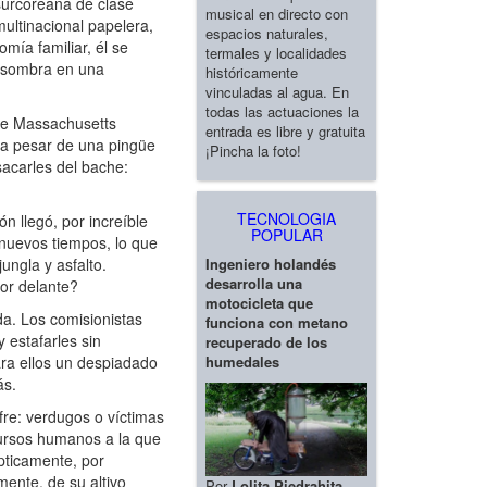
surcoreana de clase
musical en directo con
multinacional papelera,
espacios naturales,
mía familiar, él se
termales y localidades
e sombra en una
históricamente
vinculadas al agua. En
todas las actuaciones la
de Massachusetts
entrada es libre y gratuita
y a pesar de una pingüe
¡Pincha la foto!
acarles del bache:
TECNOLOGIA
n llegó, por increíble
POPULAR
s nuevos tiempos, lo que
Ingeniero holandés
ngla y asfalto.
desarrolla una
por delante?
motocicleta que
da. Los comisionistas
funciona con metano
 estafarles sin
recuperado de los
humedales
ara ellos un despiadado
ás.
fre: verdugos o víctimas
ursos humanos a la que
pticamente, por
mente, de su altivo
Por
Lolita Piedrahita