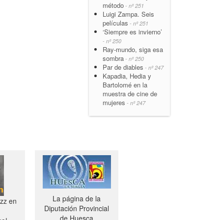
método
- nº 251
Luigi Zampa. Seis
películas
- nº 251
‘Siempre es invierno’
- nº 250
Ray-mundo, siga esa
sombra
- nº 250
Par de diables
- nº 247
Kapadia, Hedia y
Bartolomé en la
muestra de cine de
mujeres
- nº 247
La página de la
azz en
Diputación Provincial
de Huesca