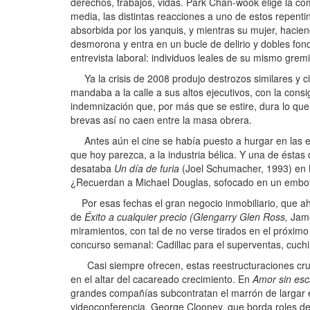
derechos, trabajos, vidas. Park Chan-wook elige la c
media, las distintas reacciones a uno de estos repentin
absorbida por los yanquis, y mientras su mujer, hacien
desmorona y entra en un bucle de delirio y dobles fo
entrevista laboral: individuos leales de su mismo grem
Ya la crisis de 2008 produjo destrozos similares y c
mandaba a la calle a sus altos ejecutivos, con la consi
indemnización que, por más que se estire, dura lo q
brevas así no caen entre la masa obrera.
Antes aún el cine se había puesto a hurgar en las esqui
que hoy parezca, a la industria bélica. Y una de éstas d
desataba
Un día de furia
(Joel Schumacher, 1993) en L
¿Recuerdan a Michael Douglas, sofocado en un embotel
Por esas fechas el gran negocio inmobiliario, que aho
de
Éxito a cualquier precio (Glengarry Glen Ross,
Jame
miramientos, con tal de no verse tirados en el próximo
concurso semanal: Cadillac para el superventas, cuchi
Casi siempre ofrecen, estas reestructuraciones cruen
en el altar del cacareado crecimiento. En
Amor sin esca
grandes compañías subcontratan el marrón de largar e
videoconferencia. George Clooney, que borda roles d