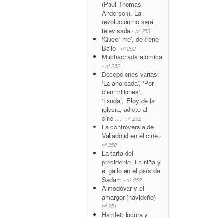
(Paul Thomas
Anderson). La
revolución no será
televisada
- nº 253
‘Queer me’, de Irene
Bailo
- nº 252
Muchachada atómica
- nº 252
Decepciones varias:
‘La ahorcada’, ‘Por
cien millones’,
‘Landa’, ‘Eloy de la
iglesia, adicto al
cine’…
- nº 252
La controversia de
Valladolid en el cine
-
nº 252
La tarta del
presidente. La niña y
el gallo en el país de
Sadam
- nº 252
Almodóvar y el
amargor (navideño)
-
nº 251
Hamlet: locura y