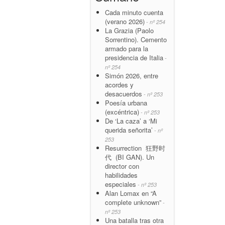
Cada minuto cuenta
(verano 2026)
- nº 254
La Grazia (Paolo
Sorrentino). Cemento
armado para la
presidencia de Italia
-
nº 254
Simón 2026, entre
acordes y
desacuerdos
- nº 253
Poesía urbana
(excéntrica)
- nº 253
De ‘La caza’ a ‘Mi
querida señorita’
- nº
253
Resurrection 狂野时
代 (BI GAN). Un
director con
habilidades
especiales
- nº 253
Alan Lomax en “A
complete unknown”
-
nº 253
Una batalla tras otra