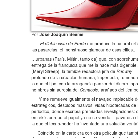
Por
José Joaquín Beeme
El diablo viste de Prada
me produce la natural urtic
las pasarelas, el monstruoso glamour de esas élites..
…urbanas (París, Milán, tanto da) que, con sobrehuman
entrega de la franquicia que me la hace más digerible, 
(Meryl Streep), la temible redactora jefa de
Runway
—¡y
profundo de la creación humana, imperfecta, remenda
lo que el tipo, con la arrogancia panzer del dinero, o
hombres sin aureola del
Cenacolo,
arañado del tiempo 
Y me remueve igualmente el navajeo implacable de la 
estratégicos, despidos masivos, vidas hipotecadas de
periódico, donde escribía premiadas investigaciones: c
en crisis porque el papel ya no se vende —pavorosa des
la que el tecno-poder ha inventado una solución ventaj
Coincide en la cartelera con otra película que tambié