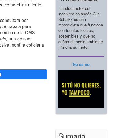
s, como él les miente,
La slootmotor del
ingeniero holandés Gijs
Schalkx es una
 consultora por
motocicleta que funciona
que trabaja para
con fuentes locales,
r médico de la OMS
sostenibles y que no
ario,
una de sus
dañan el medio ambiente
sesiva mentira cotidiana
¡Pincha su moto!
No es no
Compartir
Sumario