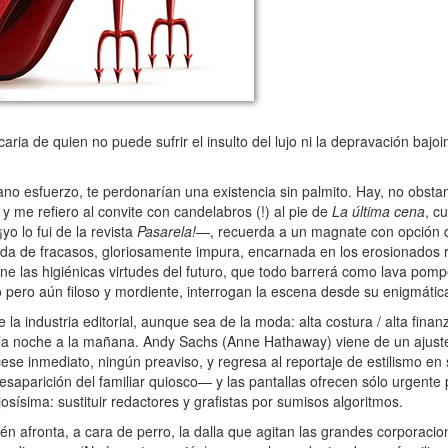
aria de quien no puede sufrir el insulto del lujo ni la depravación bajoi
o esfuerzo, te perdonarían una existencia sin palmito. Hay, no obsta
y me refiero al convite con candelabros (!) al pie de
La última cena
, c
o lo fui de la revista
Pasarela!
—, recuerda a un magnate con opción d
da de fracasos, gloriosamente impura, encarnada en los erosionados 
pone las higiénicas virtudes del futuro, que todo barrerá como lava pom
pero aún filoso y mordiente, interrogan la escena desde su enigmática 
industria editorial, aunque sea de la moda: alta costura / alta finan
 la noche a la mañana. Andy Sachs (Anne Hathaway) viene de un ajuste
ese inmediato, ningún preaviso, y regresa al reportaje de estilismo en s
aparición del familiar quiosco— y las pantallas ofrecen sólo urgente pi
osísima: sustituir redactores y grafistas por sumisos algoritmos.
n afronta, a cara de perro, la dalla que agitan las grandes corporacio