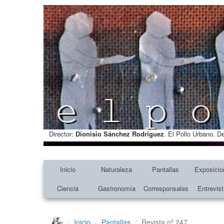
Director:
Dionisio Sánchez Rodríguez
. El Pollo Urbano. D
Inicio
Naturaleza
Pantallas
Exposicio
Ciencia
Gastronomía
Corresponsales
Entrevis
Inicio
Pantallas
Revista nº 247