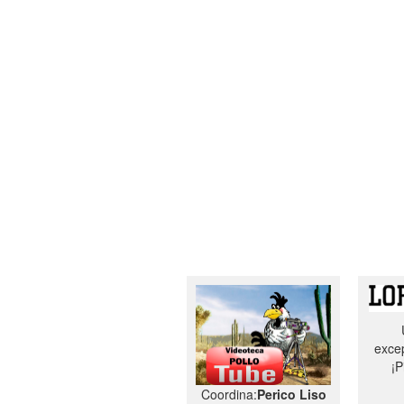
excep
¡P
Coordina:
Perico Liso