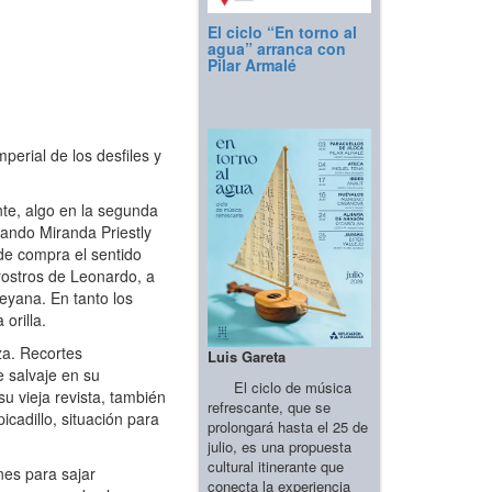
El ciclo “En torno al
agua” arranca con
Pilar Armalé
mperial de los desfiles y
nte, algo en la segunda
uando Miranda Priestly
e compra el sentido
rostros de Leonardo, a
peyana. En tanto los
orilla.
za. Recortes
Luis Gareta
 salvaje en su
El ciclo de música
u vieja revista, también
refrescante, que se
cadillo, situación para
prolongará hasta el 25 de
julio, es una propuesta
cultural itinerante que
nes para sajar
conecta la experiencia