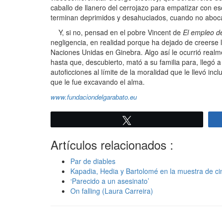
caballo de llanero del cerrojazo para empatizar con e
terminan deprimidos y desahuciados, cuando no abocad
Y, si no, pensad en el pobre Vincent de
El empleo d
negligencia, en realidad porque ha dejado de creerse l
Naciones Unidas en Ginebra. Algo así le ocurrió real
hasta que, descubierto, mató a su familia para, llegó 
autoficciones al límite de la moralidad que le llevó inc
que le fue excavando el alma.
www.fundaciondelgarabato.eu
Twittear
Artículos relacionados :
Par de diables
Kapadia, Hedia y Bartolomé en la muestra de c
‘Parecido a un asesinato’
On falling (Laura Carreira)