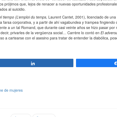
sos prójimos que, lejos de renacer a nuevas oportunidades profesionale
os al suicidio.
el tiempo
(L’emploi du temps,
Laurent Cantet, 2001), licenciado de una
a farsa corporativa, y a partir de ahí vagabundea y trampea fingiendo 
mente a un tal Romand, que durante casi veinte años se hizo pasar po
a decir, privarles de la vergüenza social… Carrère lo contó en
El advers
luso a cartearse con el asesino para tratar de entender la diabólica, po
Compartir
ine de mujeres