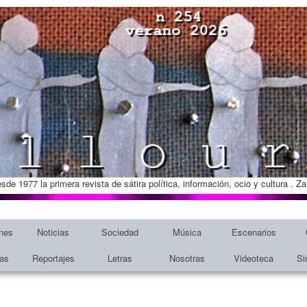
esde 1977 la primera revista de sátira política, información, ocio y cultura . 
nes
Noticias
Sociedad
Música
Escenarios
tas
Reportajes
Letras
Nosotras
Videoteca
Si