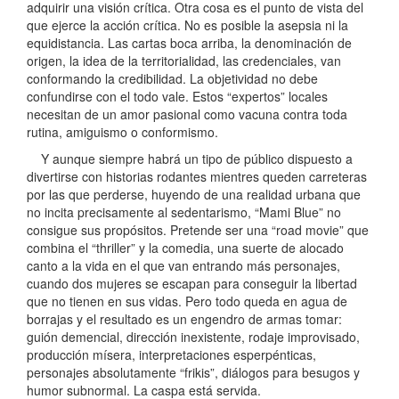
adquirir una visión crítica. Otra cosa es el punto de vista del
que ejerce la acción crítica. No es posible la asepsia ni la
equidistancia. Las cartas boca arriba, la denominación de
origen, la idea de la territorialidad, las credenciales, van
conformando la credibilidad. La objetividad no debe
confundirse con el todo vale. Estos “expertos” locales
necesitan de un amor pasional como vacuna contra toda
rutina, amiguismo o conformismo.
Y aunque siempre habrá un tipo de público dispuesto a
divertirse con historias rodantes mientres queden carreteras
por las que perderse, huyendo de una realidad urbana que
no incita precisamente al sedentarismo, “Mami Blue” no
consigue sus propósitos. Pretende ser una “road movie” que
combina el “thriller” y la comedia, una suerte de alocado
canto a la vida en el que van entrando más personajes,
cuando dos mujeres se escapan para conseguir la libertad
que no tienen en sus vidas. Pero todo queda en agua de
borrajas y el resultado es un engendro de armas tomar:
guión demencial, dirección inexistente, rodaje improvisado,
producción mísera, interpretaciones esperpénticas,
personajes absolutamente “frikis”, diálogos para besugos y
humor subnormal. La caspa está servida.