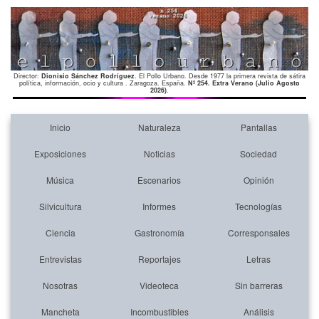
Director:
Dionisio Sánchez Rodríguez
. El Pollo Urbano. Desde 1977 la primera revista de sátira
política, información, ocio y cultura . Zaragoza. España.
Nº 254. Extra Verano (Julio Agosto
2026)
.
Inicio
Naturaleza
Pantallas
Exposiciones
Noticias
Sociedad
Música
Escenarios
Opinión
Silvicultura
Informes
Tecnologías
Ciencia
Gastronomía
Corresponsales
Entrevistas
Reportajes
Letras
Nosotras
Videoteca
Sin barreras
Mancheta
Incombustibles
Análisis