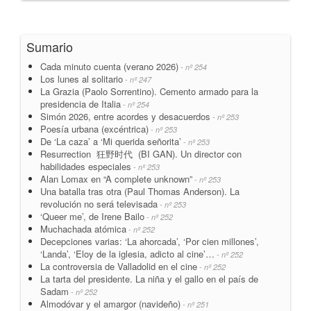
Sumario
Cada minuto cuenta (verano 2026)
- nº 254
Los lunes al solitario
- nº 247
La Grazia (Paolo Sorrentino). Cemento armado para la
presidencia de Italia
- nº 254
Simón 2026, entre acordes y desacuerdos
- nº 253
Poesía urbana (excéntrica)
- nº 253
De ‘La caza’ a ‘Mi querida señorita’
- nº 253
Resurrection 狂野时代 (BI GAN). Un director con
habilidades especiales
- nº 253
Alan Lomax en “A complete unknown”
- nº 253
Una batalla tras otra (Paul Thomas Anderson). La
revolución no será televisada
- nº 253
‘Queer me’, de Irene Bailo
- nº 252
Muchachada atómica
- nº 252
Decepciones varias: ‘La ahorcada’, ‘Por cien millones’,
‘Landa’, ‘Eloy de la iglesia, adicto al cine’…
- nº 252
La controversia de Valladolid en el cine
- nº 252
La tarta del presidente. La niña y el gallo en el país de
Sadam
- nº 252
Almodóvar y el amargor (navideño)
- nº 251