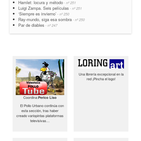
Hamlet: locura y método
- nº 251
Luigi Zampa. Seis películas
- nº 251
‘Siempre es invierno’
- nº 250
Ray-mundo, siga esa sombra
- nº 250
Par de diables
- nº 247
Una librería excepcional en la
red ¡Pincha el logo!
Coordina:
Perico Liso
El Pollo Urbano continúa con
esta sección, tras haber
creado variopintas plataformas
televisivas…