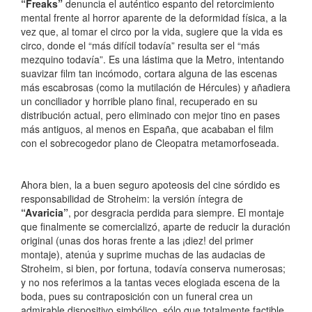
“Freaks”
denuncia el auténtico espanto del retorcimiento
mental frente al horror aparente de la deformidad física, a la
vez que, al tomar el circo por la vida, sugiere que la vida es
circo, donde el “más difícil todavía” resulta ser el “más
mezquino todavía”. Es una lástima que la Metro, intentando
suavizar film tan incómodo, cortara alguna de las escenas
más escabrosas (como la mutilación de Hércules) y añadiera
un conciliador y horrible plano final, recuperado en su
distribución actual, pero eliminado con mejor tino en pases
más antiguos, al menos en España, que acababan el film
con el sobrecogedor plano de Cleopatra metamorfoseada.
Ahora bien, la a buen seguro apoteosis del cine sórdido es
responsabilidad de Stroheim: la versión íntegra de
“Avaricia”
, por desgracia perdida para siempre. El montaje
que finalmente se comercializó, aparte de reducir la duración
original (unas dos horas frente a las ¡diez! del primer
montaje), atenúa y suprime muchas de las audacias de
Stroheim, si bien, por fortuna, todavía conserva numerosas;
y no nos referimos a la tantas veces elogiada escena de la
boda, pues su contraposición con un funeral crea un
admirable dispositivo simbólico, sólo que totalmente factible