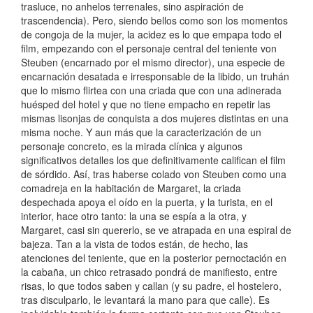
trasluce, no anhelos terrenales, sino aspiración de
trascendencia). Pero, siendo bellos como son los momentos
de congoja de la mujer, la acidez es lo que empapa todo el
film, empezando con el personaje central del teniente von
Steuben (encarnado por el mismo director), una especie de
encarnación desatada e irresponsable de la libido, un truhán
que lo mismo flirtea con una criada que con una adinerada
huésped del hotel y que no tiene empacho en repetir las
mismas lisonjas de conquista a dos mujeres distintas en una
misma noche. Y aun más que la caracterización de un
personaje concreto, es la mirada clínica y algunos
significativos detalles los que definitivamente califican el film
de sórdido. Así, tras haberse colado von Steuben como una
comadreja en la habitación de Margaret, la criada
despechada apoya el oído en la puerta, y la turista, en el
interior, hace otro tanto: la una se espía a la otra, y
Margaret, casi sin quererlo, se ve atrapada en una espiral de
bajeza. Tan a la vista de todos están, de hecho, las
atenciones del teniente, que en la posterior pernoctación en
la cabaña, un chico retrasado pondrá de manifiesto, entre
risas, lo que todos saben y callan (y su padre, el hostelero,
tras disculparlo, le levantará la mano para que calle). Es