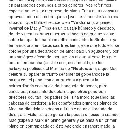
en parámetros comunes a otros géneros. Nos referimos
especialmente al primer beso de Mac a Trina en su consulta,
aprovechando el hombre que la joven está anestesiada (una
situación que Buñuel recuperó en
“Viridiana”
); al paseo
invernal de Mac y Trina en un paisaje húmedo y desolado,
donde yacen las ratas muertas, al hecho de que se sienten
sobre la tapa de una alcantarilla (constante de Stroheim: ya
teníamos una en
“Esposas frívolas”
), y de que todo ello se
corone por una declaración de amor bajo un aguacero y por
un antológico efecto de montaje, en el que al beso le sigue
un tren en marcha (posible eco, escarnecido, de los
hallazgos poéticos del Murnau de
“Nosferatu”
); a que Mac
celebre su aparente triunfo sentimental golpeándose la
palma con el puño, como atizando a alguien; a la
extraordinaria secuencia del banquete de bodas, pura
caricatura, rebosante de detalles que otros géneros y
directores ocultan (los padres de Trina mordisqueando las
cabezas de cordero); a los desaforados primeros planos de
Mac mordiéndole los dedos a Trina y de ésta llorando de
dolor; a la violencia que genera la puesta en escena cuando
Mac golpea a Mark en plano general y se pasa a un primer
plano en contrapicado de éste yaciendo ensangrentado; a