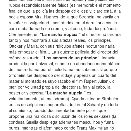
rubios escandalosamente falsos (es memorable el momento
final en que la policía las despoja de ellos); y, claro está, a la
necia esposa Mrs. Hughes, de la que Stroheim no vacila en
reseñar su vulgaridad, mostrándola en el dormitorio con la
cara embadurnada de crema, y al poco, toda desgreñada.
Ciertamente, en
“La marcha nupcial”
el director no tardará
tanto y nos mostrará a sus altezas reales, los príncipes
Ottokar y María, con sus ridículos afeites nocturnos nada
más empezar el film… La siguiente película del director del
cráneo rasurado,
“Los amores de un príncipe”
, todavía
producida por Universal, supone un abandono momentáneo
del maurodrama por el melodrama, no sabemos si porque
Stroheim fue despedido del rodaje y apenas un cuarto del
material montado es suyo (acabó el film Rupert Julian), o
bien por voluntad propia del director (al fin y al cabo, la
posterior y excelsa
“La marcha nupcial”
es,
voluntariamente, un melodrama). Queda el toque Stroheim
en las descripciones hogareñas del brutal Schani y en todo
el comienzo, rodado documentadamente por él, que
propone una maliciosa disolución de los roles sexuales (la
condesa Gisella despliega ademanes masculinos y fuma
puros, mientras el afeminado conde Franz Maximilian no