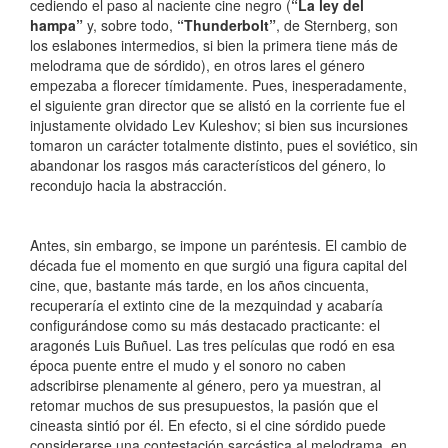
cediendo el paso al naciente cine negro (
“La ley del
hampa”
y, sobre todo,
“Thunderbolt”
, de Sternberg, son
los eslabones intermedios, si bien la primera tiene más de
melodrama que de sórdido), en otros lares el género
empezaba a florecer tímidamente. Pues, inesperadamente,
el siguiente gran director que se alistó en la corriente fue el
injustamente olvidado Lev Kuleshov; si bien sus incursiones
tomaron un carácter totalmente distinto, pues el soviético, sin
abandonar los rasgos más característicos del género, lo
recondujo hacia la abstracción.
Antes, sin embargo, se impone un paréntesis. El cambio de
década fue el momento en que surgió una figura capital del
cine, que, bastante más tarde, en los años cincuenta,
recuperaría el extinto cine de la mezquindad y acabaría
configurándose como su más destacado practicante: el
aragonés Luis Buñuel. Las tres películas que rodó en esa
época puente entre el mudo y el sonoro no caben
adscribirse plenamente al género, pero ya muestran, al
retomar muchos de sus presupuestos, la pasión que el
cineasta sintió por él. En efecto, si el cine sórdido puede
considerarse una contestación sarcástica al melodrama, en