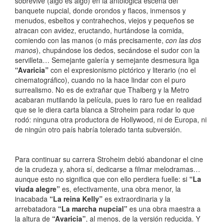
sobrevive (algo es algo) en la antológica escena del
banquete nupcial, donde orondos y flacos, inmensos y
menudos, esbeltos y contrahechos, viejos y pequeños se
atracan con avidez, eructando, hurtándose la comida,
comiendo con las manos (o más precisamente,
con las dos
manos
), chupándose los dedos, secándose el sudor con la
servilleta… Semejante galería y semejante desmesura liga
“Avaricia”
con el expresionismo pictórico y literario (no el
cinematográfico), cuando no la hace lindar con el puro
surrealismo. No es de extrañar que Thalberg y la Metro
acabaran mutilando la película, pues lo raro fue en realidad
que se le diera carta blanca a Stroheim para rodar lo que
rodó: ninguna otra productora de Hollywood, ni de Europa, ni
de ningún otro país habría tolerado tanta subversión.
Para continuar su carrera Stroheim debió abandonar el cine
de la crudeza y, ahora sí, dedicarse a filmar melodramas…
aunque esto no significa que con ello perdiera fuelle: si
“La
viuda alegre”
es, efectivamente, una obra menor, la
inacabada
“La reina Kelly”
es extraordinaria y la
arrebatadora
“La marcha nupcial”
es una obra maestra a
la altura de
“Avaricia”
, al menos, de la versión reducida. Y