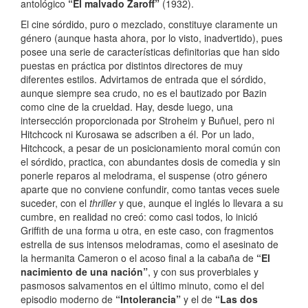
antológico
“El malvado Zaroff”
(1932).
El cine sórdido, puro o mezclado, constituye claramente un
género (aunque hasta ahora, por lo visto, inadvertido), pues
posee una serie de características definitorias que han sido
puestas en práctica por distintos directores de muy
diferentes estilos. Advirtamos de entrada que el sórdido,
aunque siempre sea crudo, no es el bautizado por Bazin
como cine de la crueldad. Hay, desde luego, una
intersección proporcionada por Stroheim y Buñuel, pero ni
Hitchcock ni Kurosawa se adscriben a él. Por un lado,
Hitchcock, a pesar de un posicionamiento moral común con
el sórdido, practica, con abundantes dosis de comedia y sin
ponerle reparos al melodrama, el suspense (otro género
aparte que no conviene confundir, como tantas veces suele
suceder, con el
thriller
y que, aunque el inglés lo llevara a su
cumbre, en realidad no creó: como casi todos, lo inició
Griffith de una forma u otra, en este caso, con fragmentos
estrella de sus intensos melodramas, como el asesinato de
la hermanita Cameron o el acoso final a la cabaña de
“El
nacimiento de una nación”
, y con sus proverbiales y
pasmosos salvamentos en el último minuto, como el del
episodio moderno de
“Intolerancia”
y el de
“Las dos