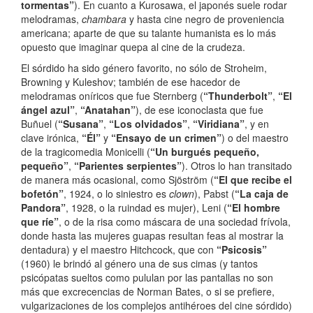
tormentas”
). En cuanto a Kurosawa, el japonés suele rodar
melodramas,
chambara
y hasta cine negro de proveniencia
americana; aparte de que su talante humanista es lo más
opuesto que imaginar quepa al cine de la crudeza.
El sórdido ha sido género favorito, no sólo de Stroheim,
Browning y Kuleshov; también de ese hacedor de
melodramas oníricos que fue Sternberg (
“Thunderbolt”
,
“El
ángel azul”
,
“Anatahan”
), de ese iconoclasta que fue
Buñuel (
“Susana”
,
“Los olvidados”
,
“Viridiana”
, y en
clave irónica,
“Él”
y
“Ensayo de un crimen”
) o del maestro
de la tragicomedia Monicelli (
“Un burgués pequeño,
pequeño”
,
“Parientes serpientes”
). Otros lo han transitado
de manera más ocasional, como Sjöström (
“El que recibe el
bofetón”
, 1924, o lo siniestro es
clown
), Pabst (
“La caja de
Pandora”
, 1928, o la ruindad es mujer), Leni (
“El hombre
que ríe”
,
o de la risa como máscara de una sociedad frívola,
donde hasta las mujeres guapas resultan feas al mostrar la
dentadura) y el maestro Hitchcock, que con
“Psicosis”
(1960) le brindó al género una de sus cimas (y tantos
psicópatas sueltos como pululan por las pantallas no son
más que excrecencias de Norman Bates, o si se prefiere,
vulgarizaciones de los complejos antihéroes del cine sórdido)