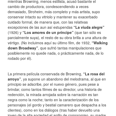
mientras Browning, menos estilista, acusó bastante el
cambio de productora, condescendiendo a veces
demasiado, Stroheim, más completo y más artista, supo
conservar intacto su vitriolo y mantener su exacerbado
cuidado formal, de manera que, con las relativas
excepciones de las aun así estupendas
“La viuda alegre”
(1926) y
“Los amores de un príncipe”
(que tan sólo es
parcialmente suya), el resto de su obra brilla a una altura de
vértigo. (No incluimos aquí su último film, de 1932,
“Walking
down Broadway”
, que sufrió tantas manipulaciones que
posiblemente no quede nada, o prácticamente nada, de lo
rodado por él).
La primera película conservada de Browning,
“La rosa del
arroyo”
, ya supone un abandono del melodrama, al que en
principio se adscribe, por el nuevo género, pues pese a
brindar, como tantos filmes de su director, una historia de
redención, la mirada arrojada sobre la narración es tan
negra como la noche; tanto en la caracterización de los
personajes (el gordo y bestial camarero que despacha a los
clientes), como en los diálogos (tras haber devuelto una
joven de la alta sociedad el anillo de compromiso, su madre