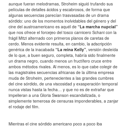
aunque fueran melodramas, Stroheim siguió trufando sus
películas de detalles ácidos y escabrosos, de forma que
algunas secuencias parecían trasvasadas de un drama
sórdido: uno de los momentos inolvidables del género y del
cine del austroamericano es aquél de
“La marcha nupcial”
que nos ofrece el forcejeo del tosco carnicero Schani con la
frágil Mitzi alternado con primeros planos de caretas de
cerdo. Menos evidente resulta, en cambio, la adscripción
genérica de la inacabada
“La reina Kelly”
, versión desleída
de lo que, a buen seguro, completa, habría sido finalmente
un drama negro, cuando menos un fructífero cruce entre
ambos métodos rivales. Al menos, es lo que cabe colegir de
las magistrales secuencias africanas de la última empresa
muda de Stroheim, pertenecientes a las grandes cumbres
del cine sórdido, de una viscosidad y exasperación temporal
nunca vistas hasta la fecha… y que no es de extrañar que
impelieran a una Gloria Swanson escandalizada, o
simplemente temerosa de censuras imponderables, a zanjar
el rodaje del film.
Mientras el cine sórdido americano poco a poco iba