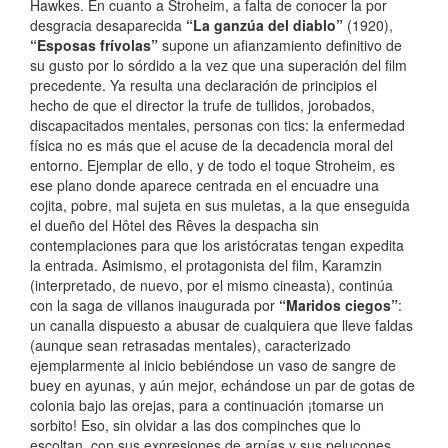
Hawkes. En cuanto a Stroheim, a falta de conocer la por
desgracia desaparecida
“La ganzúa del diablo”
(1920),
“Esposas frívolas”
supone un afianzamiento definitivo de
su gusto por lo sórdido a la vez que una superación del film
precedente. Ya resulta una declaración de principios el
hecho de que el director la trufe de tullidos, jorobados,
discapacitados mentales, personas con tics: la enfermedad
física no es más que el acuse de la decadencia moral del
entorno. Ejemplar de ello, y de todo el toque Stroheim, es
ese plano donde aparece centrada en el encuadre una
cojita, pobre, mal sujeta en sus muletas, a la que enseguida
el dueño del Hôtel des Rêves la despacha sin
contemplaciones para que los aristócratas tengan expedita
la entrada. Asimismo, el protagonista del film, Karamzin
(interpretado, de nuevo, por el mismo cineasta), continúa
con la saga de villanos inaugurada por
“Maridos ciegos”
:
un canalla dispuesto a abusar de cualquiera que lleve faldas
(aunque sean retrasadas mentales), caracterizado
ejemplarmente al inicio bebiéndose un vaso de sangre de
buey en ayunas, y aún mejor, echándose un par de gotas de
colonia bajo las orejas, para a continuación ¡tomarse un
sorbito! Eso, sin olvidar a las dos compinches que lo
escoltan, con sus expresiones de arpías y sus pelucones