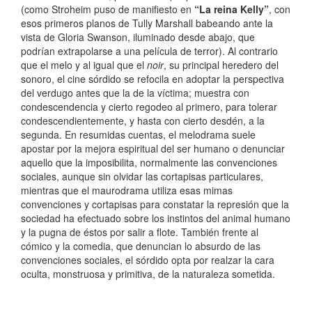
(como Stroheim puso de manifiesto en
“La reina Kelly”
, con
esos primeros planos de Tully Marshall babeando ante la
vista de Gloria Swanson, iluminado desde abajo, que
podrían extrapolarse a una película de terror). Al contrario
que el melo y al igual que el
noir
, su principal heredero del
sonoro, el cine sórdido se refocila en adoptar la perspectiva
del verdugo antes que la de la víctima; muestra con
condescendencia y cierto regodeo al primero, para tolerar
condescendientemente, y hasta con cierto desdén, a la
segunda. En resumidas cuentas, el melodrama suele
apostar por la mejora espiritual del ser humano o denunciar
aquello que la imposibilita, normalmente las convenciones
sociales, aunque sin olvidar las cortapisas particulares,
mientras que el maurodrama utiliza esas mimas
convenciones y cortapisas para constatar la represión que la
sociedad ha efectuado sobre los instintos del animal humano
y la pugna de éstos por salir a flote. También frente al
cómico y la comedia, que denuncian lo absurdo de las
convenciones sociales, el sórdido opta por realzar la cara
oculta, monstruosa y primitiva, de la naturaleza sometida.