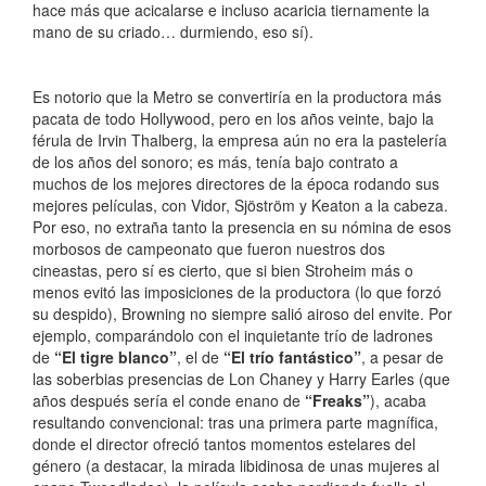
hace más que acicalarse e incluso acaricia tiernamente la
mano de su criado… durmiendo, eso sí).
Es notorio que la Metro se convertiría en la productora más
pacata de todo Hollywood, pero en los años veinte, bajo la
férula de Irvin Thalberg, la empresa aún no era la pastelería
de los años del sonoro; es más, tenía bajo contrato a
muchos de los mejores directores de la época rodando sus
mejores películas, con Vidor, Sjöström y Keaton a la cabeza.
Por eso, no extraña tanto la presencia en su nómina de esos
morbosos de campeonato que fueron nuestros dos
cineastas, pero sí es cierto, que si bien Stroheim más o
menos evitó las imposiciones de la productora (lo que forzó
su despido), Browning no siempre salió airoso del envite. Por
ejemplo, comparándolo con el inquietante trío de ladrones
de
“El tigre blanco”
, el de
“El trío fantástico”
, a pesar de
las soberbias presencias de Lon Chaney y Harry Earles (que
años después sería el conde enano de
“Freaks”
), acaba
resultando convencional: tras una primera parte magnífica,
donde el director ofreció tantos momentos estelares del
género (a destacar, la mirada libidinosa de unas mujeres al