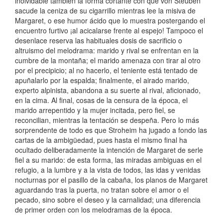
inolvidable también la forma cortante con que von Steuben
sacude la ceniza de su cigarrillo mientras lee la misiva de
Margaret, o ese humor ácido que lo muestra postergando el
encuentro furtivo ¡al acicalarse frente al espejo! Tampoco el
desenlace reserva las habituales dosis de sacrificio o
altruismo del melodrama: marido y rival se enfrentan en la
cumbre de la montaña; el marido amenaza con tirar al otro
por el precipicio; al no hacerlo, el teniente está tentado de
apuñalarlo por la espalda; finalmente, el airado marido,
experto alpinista, abandona a su suerte al rival, aficionado,
en la cima. Al final, cosas de la censura de la época, el
marido arrepentido y la mujer incitada, pero fiel, se
reconcilian, mientras la tentación se despeña. Pero lo más
sorprendente de todo es que Stroheim ha jugado a fondo las
cartas de la ambigüedad, pues hasta el mismo final ha
ocultado deliberadamente la intención de Margaret de serle
fiel a su marido: de esta forma, las miradas ambiguas en el
refugio, a la lumbre y a la vista de todos, las idas y venidas
nocturnas por el pasillo de la cabaña, los planos de Margaret
aguardando tras la puerta, no tratan sobre el amor o el
pecado, sino sobre el deseo y la carnalidad; una diferencia
de primer orden con los melodramas de la época.