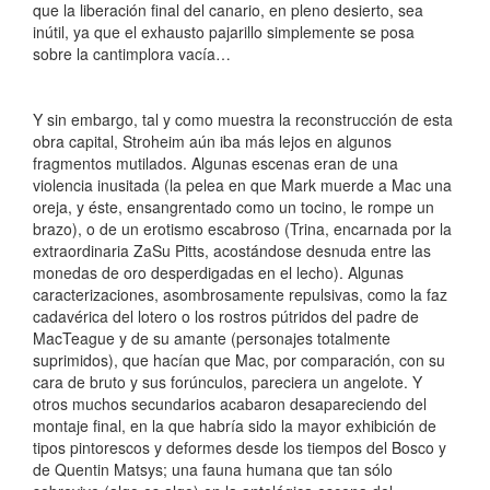
que la liberación final del canario, en pleno desierto, sea
inútil, ya que el exhausto pajarillo simplemente se posa
sobre la cantimplora vacía…
Y sin embargo, tal y como muestra la reconstrucción de esta
obra capital, Stroheim aún iba más lejos en algunos
fragmentos mutilados. Algunas escenas eran de una
violencia inusitada (la pelea en que Mark muerde a Mac una
oreja, y éste, ensangrentado como un tocino, le rompe un
brazo), o de un erotismo escabroso (Trina, encarnada por la
extraordinaria ZaSu Pitts, acostándose desnuda entre las
monedas de oro desperdigadas en el lecho). Algunas
caracterizaciones, asombrosamente repulsivas, como la faz
cadavérica del lotero o los rostros pútridos del padre de
MacTeague y de su amante (personajes totalmente
suprimidos), que hacían que Mac, por comparación, con su
cara de bruto y sus forúnculos, pareciera un angelote. Y
otros muchos secundarios acabaron desapareciendo del
montaje final, en la que habría sido la mayor exhibición de
tipos pintorescos y deformes desde los tiempos del Bosco y
de Quentin Matsys; una fauna humana que tan sólo