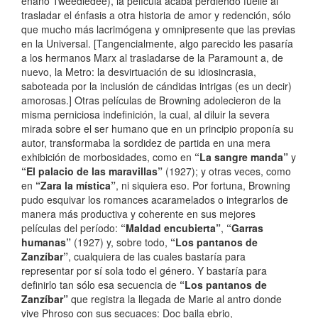
enano Tweedledee), la película acaba perdiendo fuelle al
trasladar el énfasis a otra historia de amor y redención, sólo
que mucho más lacrimógena y omnipresente que las previas
en la Universal. [Tangencialmente, algo parecido les pasaría
a los hermanos Marx al trasladarse de la Paramount a, de
nuevo, la Metro: la desvirtuación de su idiosincrasia,
saboteada por la inclusión de cándidas intrigas (es un decir)
amorosas.] Otras películas de Browning adolecieron de la
misma perniciosa indefinición, la cual, al diluir la severa
mirada sobre el ser humano que en un principio proponía su
autor, transformaba la sordidez de partida en una mera
exhibición de morbosidades, como en
“La sangre manda”
y
“El palacio de las maravillas”
(1927); y otras veces, como
en
“Zara la mística”
, ni siquiera eso. Por fortuna, Browning
pudo esquivar los romances acaramelados o integrarlos de
manera más productiva y coherente en sus mejores
películas del período:
“Maldad encubierta”
,
“Garras
humanas”
(1927) y, sobre todo,
“Los pantanos de
Zanzíbar”
, cualquiera de las cuales bastaría para
representar por sí sola todo el género. Y bastaría para
definirlo tan sólo esa secuencia de
“Los pantanos de
Zanzíbar”
que registra la llegada de Marie al antro donde
vive Phroso con sus secuaces: Doc baila ebrio,