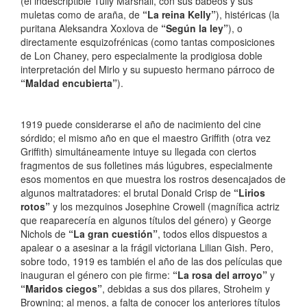
(el indescriptible Tully Marshall, con sus babeos y sus
muletas como de araña, de
“La reina Kelly”
), histéricas (la
puritana Aleksandra Xoxlova de
“Según la ley”
), o
directamente esquizofrénicas (como tantas composiciones
de Lon Chaney, pero especialmente la prodigiosa doble
interpretación del Mirlo y su supuesto hermano párroco de
“Maldad encubierta”
).
1919 puede considerarse el año de nacimiento del cine
sórdido; el mismo año en que el maestro Griffith (otra vez
Griffith) simultáneamente intuye su llegada con ciertos
fragmentos de sus folletines más lúgubres, especialmente
esos momentos en que muestra los rostros desencajados de
algunos maltratadores: el brutal Donald Crisp de
“Lirios
rotos”
y los mezquinos Josephine Crowell (magnífica actriz
que reaparecería en algunos títulos del género) y George
Nichols de
“La gran cuestión”
, todos ellos dispuestos a
apalear o a asesinar a la frágil victoriana Lilian Gish. Pero,
sobre todo, 1919 es también el año de las dos películas que
inauguran el género con pie firme:
“La rosa del arroyo”
y
“Maridos ciegos”
, debidas a sus dos pilares, Stroheim y
Browning; al menos, a falta de conocer los anteriores títulos