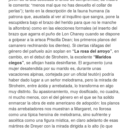
le comenta: “menos mal que no has devuelto el collar de
perlas”); tanto en la descripción de la fauna humana (la
patrona que, asustada al ver al inquilino que sangra, pone la
escupidera bajo el brazo del herido para que no le manche
la alfombra) como en las elecciones formales (el inserto del
brazo que agarra el puño de Lon Chaney cuando se dispone
a golpear a la arisca Priscilla Dean; los primeros planos del
camarero rechinando los dientes). Si ciertas ráfagas del
género del pañuelo aún soplan en
“La rosa del arroyo”
, en
cambio, en el debut de Stroheim, la excelente
“Maridos
ciegos”
, se aflojan hasta desinflarse. El argumento (una
mujer desatendida por su marido es, durante unas
vacaciones alpinas, cortejada por un oficial teutón) podría
haber dado lugar a un señor melodrama, pero la mirada de
Stroheim, entre ácida y arrebatada, lo transforma en algo
muy distinto. Su apasionamiento, muy dosificado, no cuadra,
ni mucho menos, con el del género en el que se ha solido
enmarcar la obra de este americano de adopción: los planos
más arrebatadores nos muestran a Margaret, no llorosa
como una típica heroína de melodrama, sino sufriente y
ascética como una figura mística, en claro adelanto de esas
mártires de Dreyer con la mirada dirigida a lo alto (lo que