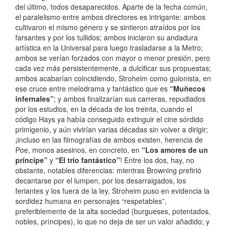
del último, todos desaparecidos. Aparte de la fecha común,
el paralelismo entre ambos directores es intrigante: ambos
cultivaron el mismo género y se sintieron atraídos por los
farsantes y por los tullidos; ambos iniciaron su andadura
artística en la Universal para luego trasladarse a la Metro;
ambos se verían forzados con mayor o menor presión, pero
cada vez más persistentemente, a dulcificar sus propuestas;
ambos acabarían coincidiendo, Stroheim como guionista, en
ese cruce entre melodrama y fantástico que es
“Muñecos
infernales”
; y ambos finalizarían sus carreras, repudiados
por los estudios, en la década de los treinta, cuando el
código Hays ya había conseguido extinguir el cine sórdido
primigenio, y aún vivirían varias décadas sin volver a dirigir;
¡incluso en las filmografías de ambos existen, herencia de
Poe, monos asesinos, en concreto, en
“Los amores de un
príncipe”
y
“El trío fantástico”
! Entre los dos, hay, no
obstante, notables diferencias: mientras Browning prefirió
decantarse por el lumpen, por los desarraigados, los
feriantes y los fuera de la ley, Stroheim puso en evidencia la
sordidez humana en personajes “respetables”,
preferiblemente de la alta sociedad (burgueses, potentados,
nobles, príncipes), lo que no deja de ser un valor añadido; y