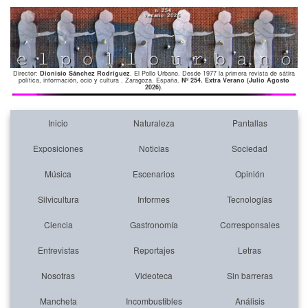
Director:
Dionisio Sánchez Rodríguez
. El Pollo Urbano. Desde 1977 la primera revista de sátira
política, información, ocio y cultura . Zaragoza. España.
Nº 254. Extra Verano (Julio Agosto
2026)
.
Inicio
Naturaleza
Pantallas
Exposiciones
Noticias
Sociedad
Música
Escenarios
Opinión
Silvicultura
Informes
Tecnologías
Ciencia
Gastronomía
Corresponsales
Entrevistas
Reportajes
Letras
Nosotras
Videoteca
Sin barreras
Mancheta
Incombustibles
Análisis