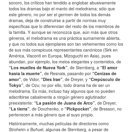
sonoro, los críticos han tendido a englobar abusivamente
todos los dramas bajo el manto del melodrama; sólo que
este género, no por ser el germen de todos los demás
dramas, deja de construirse a partir de normas muy
específicas que lo diferencian del resto de los miembros de
la familia. Y aunque se reconozca que, aún más que otros
géneros, el melodrama es una práctica sumamente abierta,
y que no todos sus ejemplares son tan vehementes como los
de sus más conspicuos representantes canónicos (Sirk en
América, Visconti en Europa, Mizoguchi en Asia), pues
abundan, por ejemplo, los melos elegantes y contenidos, de
“Los muelles de Nueva York”
, de Sternberg, a
“El amor
hasta la muerte”
, de Resnais, pasando por
“Cenizas de
amor”
, de Vidor,
“Dies Irae”
, de Dreyer, y
“Crepúsculo de
Tokyo”
, de Ozu; no por ello, todo drama ha de ser un
melodrama. Es más, incluso hay algunos que no pueden
adscribirse cabalmente a ningún género aglutinador
preexistente:
“La pasión de Juana de Arco”
, de Dreyer,
“La tierra”
, de Dovzhenko, o
“Pickpocket”
, de Bresson, no
pertenecen a más género que al suyo propio.
Históricamente, muchas películas de directores como
Stroheim o Buñuel, algunas de Sternberg, a pesar de