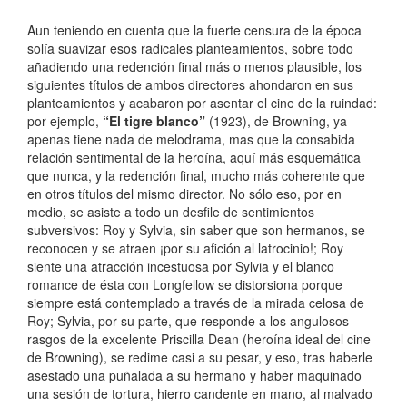
Aun teniendo en cuenta que la fuerte censura de la época
solía suavizar esos radicales planteamientos, sobre todo
añadiendo una redención final más o menos plausible, los
siguientes títulos de ambos directores ahondaron en sus
planteamientos y acabaron por asentar el cine de la ruindad:
por ejemplo,
“El tigre blanco”
(1923), de Browning, ya
apenas tiene nada de melodrama, mas que la consabida
relación sentimental de la heroína, aquí más esquemática
que nunca, y la redención final, mucho más coherente que
en otros títulos del mismo director. No sólo eso, por en
medio, se asiste a todo un desfile de sentimientos
subversivos: Roy y Sylvia, sin saber que son hermanos, se
reconocen y se atraen ¡por su afición al latrocinio!; Roy
siente una atracción incestuosa por Sylvia y el blanco
romance de ésta con Longfellow se distorsiona porque
siempre está contemplado a través de la mirada celosa de
Roy; Sylvia, por su parte, que responde a los angulosos
rasgos de la excelente Priscilla Dean (heroína ideal del cine
de Browning), se redime casi a su pesar, y eso, tras haberle
asestado una puñalada a su hermano y haber maquinado
una sesión de tortura, hierro candente en mano, al malvado