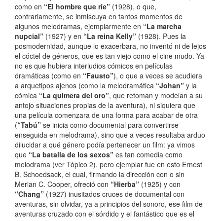
como en
“El hombre que ríe”
(1928), o que,
contrariamente, se inmiscuya en tantos momentos de
algunos melodramas, ejemplarmente en
“La marcha
nupcial”
(1927) y en
“La reina Kelly”
(1928). Pues la
posmodernidad, aunque lo exacerbara, no inventó ni de lejos
el cóctel de géneros, que es tan viejo como el cine mudo. Ya
no es que hubiera interludios cómicos en películas
dramáticas (como en
“Fausto”
), o que a veces se acudiera
a arquetipos ajenos (como la melodramática
“Johan”
y la
cómica
“La quimera del oro”
, que retoman y modelan a su
antojo situaciones propias de la aventura), ni siquiera que
una película comenzara de una forma para acabar de otra
(
“Tabú”
se inicia como documental para convertirse
enseguida en melodrama), sino que a veces resultaba arduo
dilucidar a qué género podía pertenecer un film: ya vimos
que
“La batalla de los sexos”
es tan comedia como
melodrama (ver Tópico 2), pero ejemplar fue en esto Ernest
B. Schoedsack, el cual, firmando la dirección con o sin
Merian C. Cooper, ofreció con
“Hierba”
(1925) y con
“Chang”
(1927) inusitados cruces de documental con
aventuras, sin olvidar, ya a principios del sonoro, ese film de
aventuras cruzado con el sórdido y el fantástico que es el