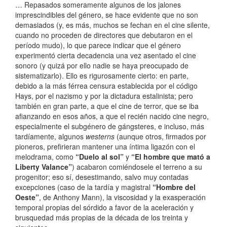
… Repasados someramente algunos de los jalones
imprescindibles del género, se hace evidente que no son
demasiados (y, es más, muchos se fechan en el cine silente,
cuando no proceden de directores que debutaron en el
período mudo), lo que parece indicar que el género
experimentó cierta decadencia una vez asentado el cine
sonoro (y quizá por ello nadie se haya preocupado de
sistematizarlo). Ello es rigurosamente cierto: en parte,
debido a la más férrea censura establecida por el código
Hays, por el nazismo y por la dictadura estalinista; pero
también en gran parte, a que el cine de terror, que se iba
afianzando en esos años, a que el recién nacido cine negro,
especialmente el subgénero de gángsteres, e incluso, más
tardíamente, algunos
westerns
(aunque otros, firmados por
pioneros, prefirieran mantener una íntima ligazón con el
melodrama, como
“Duelo al sol”
y
“El hombre que mató a
Liberty Valance”
) acabaron comiéndosele el terreno a su
progenitor; eso sí, desestimando, salvo muy contadas
excepciones (caso de la tardía y magistral
“Hombre del
Oeste”
, de Anthony Mann), la viscosidad y la exasperación
temporal propias del sórdido a favor de la aceleración y
brusquedad más propias de la década de los treinta y