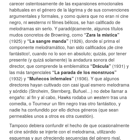
carecer ostentosamente de las expansiones emocionales
habituales en el género de la lágrima y de sus convenciones
argumentales y formales, y como quiera que no eran ni cine
negro, ni
westerns
ni filmes bélicos, se han calificado de
melodramas sin serlo. Y paradójicamente, algunos títulos
mudos concretos de Browning, como
“Zara la mística”
(1925) y
“La sangre manda”
(1926), donde sí prima el
componente melodramático, han sido calificados ¡de cine
fantástico!, cuando no lo son en absoluto; quizás, por tener
presente (y quizá solamente) la andadura sonora del
director, que comprende la emblemática
“Drácula”
(1931) y
las más tangenciales
“La parada de los monstruos”
(1932) y
“Muñecos infernales”
(1936). Y que algunos
directores hayan cultivado con casi igual esmero melodrama
y sórdido (Stroheim, Sternberg, Buñuel…) no debe llamar a
engaño: al fin y al cabo, Hawks rodaba un
western
tras una
comedia, o Tourneur un film negro tras otro fantástico, y
nadie ha confundido por ello dichos géneros (que sean
permeables unos a otros es otra cuestión).
Tampoco debiera confundir el hecho de que ocasionalmente
el cine sórdido se injerte con el melodrama, utilizando
esquemas y aun ofreciendo secuencias del género rival,