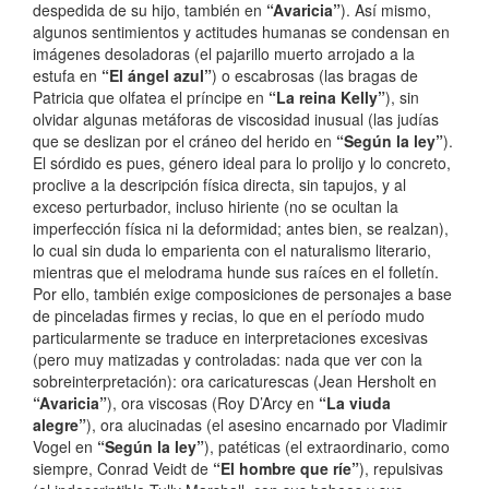
despedida de su hijo, también en
“Avaricia”
). Así mismo,
algunos sentimientos y actitudes humanas se condensan en
imágenes desoladoras (el pajarillo muerto arrojado a la
estufa en
“El ángel azul”
) o escabrosas (las bragas de
Patricia que olfatea el príncipe en
“La reina Kelly”
), sin
olvidar algunas metáforas de viscosidad inusual (las judías
que se deslizan por el cráneo del herido en
“Según la ley”
).
El sórdido es pues, género ideal para lo prolijo y lo concreto,
proclive a la descripción física directa, sin tapujos, y al
exceso perturbador, incluso hiriente (no se ocultan la
imperfección física ni la deformidad; antes bien, se realzan),
lo cual sin duda lo emparienta con el naturalismo literario,
mientras que el melodrama hunde sus raíces en el folletín.
Por ello, también exige composiciones de personajes a base
de pinceladas firmes y recias, lo que en el período mudo
particularmente se traduce en interpretaciones excesivas
(pero muy matizadas y controladas: nada que ver con la
sobreinterpretación): ora caricaturescas (Jean Hersholt en
“Avaricia”
), ora viscosas (Roy D’Arcy en
“La viuda
alegre”
), ora alucinadas (el asesino encarnado por Vladimir
Vogel en
“Según la ley”
), patéticas (el extraordinario, como
siempre, Conrad Veidt de
“El hombre que ríe”
), repulsivas