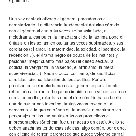
siguientes.
Una vez contextualizado el género, procedamos a
caracterizarlo. La diferencia fundamental del cine sórdido
con el género al que más veces se ha asimilado, el
melodrama, estriba en la mirada: si el de la lágrima pone el
énfasis en los sentimientos, tantas veces sublimados, y sus
corolarios (el amor, la maternidad, la soledad, el sacrificio, la
redención…), el drama negro se ocupa de los instintos y
pasiones, mejor cuanto más bajos (el deseo sexual, la
codicia, la venganza, la falsedad, el arribismo, la mera
supervivencia…). Nada o poco, por tanto, de sacrificios
altruistas, sino satisfacción de los apetitos. Por ello,
precisamente el melodrama es un género especialmente
refractario a la ironía (lo que no impide que a veces se cruce
con la comedia), mientras que el cine sórdido hace de ella
una de sus armas favoritas, tantas veces rayana en el
sarcasmo, a lo que se añade su tendencia a mostrar a los
personajes en los momentos más comprometidos o
impresentables (Stroheim fue un maestro en esto). A ello se
deben añadir las tendencias sádicas; algo común, por cierto,
con el cine de terror, parentesco que puede volverse carnal