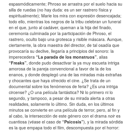
espasmódicamente; Phroso se arrastra por el suelo hacia su
silla de ruedas (no hay duda: es un ser rastrero física y
espiritualmente); Marie los mira con expresión desencajada;
todo ello, mientras los negros de la tribu celebran un funeral
en el que, junto al cadáver, queman a la hija del finado,
ceremonia culminada por la participación de Phroso, el
rastrero, oculto bajo una grotesca y risible máscara. Aunque,
ciertamente, la obra maestra del director, de tal osadía que
provocaría su declive, llegaría a principios del sonoro: la
imperecedera
“La parada de los monstruos”
, alias
“Freaks”
, donde pudo desactivar la ya muy escueta intriga
amorosa de la pareja convencional a favor de la de los
enanos, y donde desplegó una de las miradas más extrañas
y chocantes que haya ofrecido el cine. ¿Se trata de un
documental sobre los fenómenos de feria? ¿Es una intriga
circense? ¿O una película fantástica? Ni lo primero ni lo
segundo, y tampoco, a pesar de su mirada alerta a otras
realidades, solamente lo último. Sin duda, en los últimos
minutos se convierte en una película de terror, pero, al fin y
al cabo, la intersección de este género con el drama
noir
es
cuantiosa (véase el caso de
“Psicosis”
), y la mirada sórdida
es la que empapa todo el film, descompuesta por el horror: