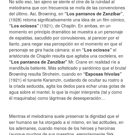
No sólo eso, tan ajeno se siente el cine de la ruindad al
melodrama que con frecuencia se mofa de las convenciones
del último. Así, Browning, en
“Los pantanos de Zanzíbar”
,
(1928)
retoma significativamente una idea de un film cómico,
“Los ociosos”
(1921), de Chaplin. En ambas, en un
momento en principio dramático se muestra a un personaje
de espaldas, sacudido por convulsiones, al parecer por el
llanto, para negar esa percepción en el momento en que el
personaje se gira hacia cámara: si en
“Los ociosos”
el
aristócrata de Chaplin resulta que agitaba una coctelera, en
“Los pantanos de Zanzíbar”
Mr. Crane en realidad ríe a
mandíbula batiente. Más sofisticado y sardónico que el brutal
Browning resulta Stroheim, cuando en
“Esposas frívolas”
(1921) el tunante Karamzin, cuidando de ocultar su rostro a
la criada seducida, agita los dedos para echar unas gotas de
agua sobre el mantel, lo que la mujer interpreta (tal y como
él maquinaba) como lágrimas de desesperación…
Mientras el melodrama suele preservar la dignidad que el
ser humano se ha otorgado a sí mismo, en las actitudes, en
los ademanes, cuando menos de los héroes y heroínas
(aunque muchos de sus maestros, ejemplarmente Sirk,