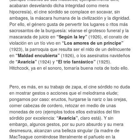
acabaran desvelando dicha integridad como mera
hipocresía), el cine sórdido se complace en socavar, sin
ambages, la máscara humana de la civilización y la dignidad.
Por ello, el género gusta de pervertir los lugares o ritos más
sacrosantos de la burguesía: véanse el grotesco funeral y la
mascarada de juicio en
“Según la ley”
(1926), el conato de
violación en un tío vivo en
“Los amores de un príncipe”
(1923), la parroquia que resulta ser el nido de un delincuente
en
“Maldad encubierta”
(1926), o los asesinatos navideños
de
“Avaricia”
(1924) y
“El trío fantástico”
(1925).
Hitchcock, ya en el sonoro, tomaría buena nota de todo ello.
Pero, es más, en su trabajo de zapa, el cine sórdido no duda
en mostrar gestos o acciones que el melodrama elude;
pongamos por caso: eructos, hurgarse la nariz o las orejas,
comer cabezas de cordero, retozar en medio de unas
monedas de oro (ejemplos todos ellos extraídos del film
sórdido por excelencia:
“Avaricia”
, claro está). Y sin
embargo, algunos gestos, por su puro absurdo y su mera
desmesura, alcanzan una belleza singular (la madre de
MacTeague comiéndose literalmente el pañuelo en la