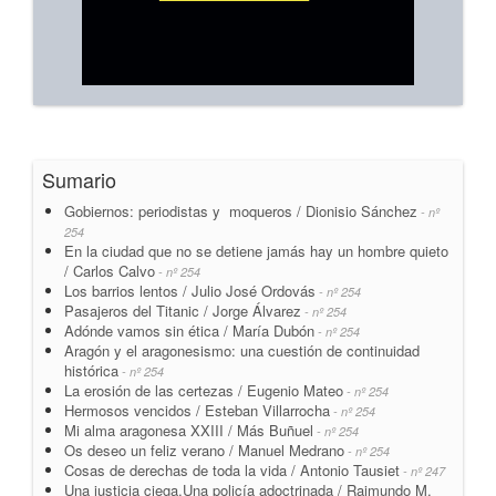
Sumario
Gobiernos: periodistas y moqueros / Dionisio Sánchez
- nº
254
En la ciudad que no se detiene jamás hay un hombre quieto
/ Carlos Calvo
- nº 254
Los barrios lentos / Julio José Ordovás
- nº 254
Pasajeros del Titanic / Jorge Álvarez
- nº 254
Adónde vamos sin ética / María Dubón
- nº 254
Aragón y el aragonesismo: una cuestión de continuidad
histórica
- nº 254
La erosión de las certezas / Eugenio Mateo
- nº 254
Hermosos vencidos / Esteban Villarrocha
- nº 254
Mi alma aragonesa XXIII / Más Buñuel
- nº 254
Os deseo un feliz verano / Manuel Medrano
- nº 254
Cosas de derechas de toda la vida / Antonio Tausiet
- nº 247
Una justicia ciega.Una policía adoctrinada / Raimundo M.