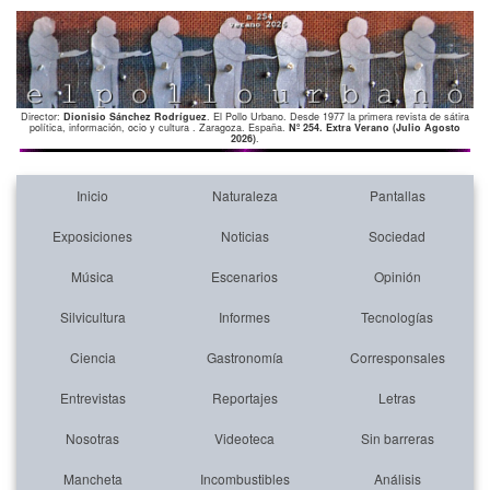
Director:
Dionisio Sánchez Rodríguez
. El Pollo Urbano. Desde 1977 la primera revista de sátira
política, información, ocio y cultura . Zaragoza. España.
Nº 254. Extra Verano (Julio Agosto
2026)
.
Inicio
Naturaleza
Pantallas
Exposiciones
Noticias
Sociedad
Música
Escenarios
Opinión
Silvicultura
Informes
Tecnologías
Ciencia
Gastronomía
Corresponsales
Entrevistas
Reportajes
Letras
Nosotras
Videoteca
Sin barreras
Mancheta
Incombustibles
Análisis