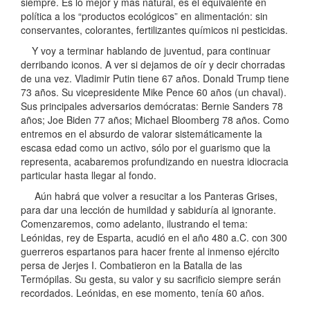
siempre. Es lo mejor y más natural, es el equivalente en
política a los “productos ecológicos” en alimentación: sin
conservantes, colorantes, fertilizantes químicos ni pesticidas.
Y voy a terminar hablando de juventud, para continuar
derribando iconos. A ver si dejamos de oír y decir chorradas
de una vez. Vladimir Putin tiene 67 años. Donald Trump tiene
73 años. Su vicepresidente Mike Pence 60 años (un chaval).
Sus principales adversarios demócratas: Bernie Sanders 78
años; Joe Biden 77 años; Michael Bloomberg 78 años. Como
entremos en el absurdo de valorar sistemáticamente la
escasa edad como un activo, sólo por el guarismo que la
representa, acabaremos profundizando en nuestra idiocracia
particular hasta llegar al fondo.
Aún habrá que volver a resucitar a los Panteras Grises,
para dar una lección de humildad y sabiduría al ignorante.
Comenzaremos, como adelanto, ilustrando el tema:
Leónidas, rey de Esparta, acudió en el año 480 a.C. con 300
guerreros espartanos para hacer frente al inmenso ejército
persa de Jerjes I. Combatieron en la Batalla de las
Termópilas. Su gesta, su valor y su sacrificio siempre serán
recordados. Leónidas, en ese momento, tenía 60 años.