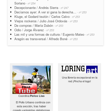
Soriano
- nº 254
Decepcionante / Andrés Sierra
- nº 247
Decíamos ayer: A ver si gana la derecha…
- nº 253
Kluge, el Godard teutón / Carlos Calvo
- nº 253
Viejos rockeros / Julio José Ordovás
- nº 253
De compras / María Dubón
- nº 253
Odio / Jorge Álvarez
- nº 253
Las mil y una formas de cultura / Eugenio Mateo
- nº 253
Aragón es transversal / Alfredo Boné
- nº 253
Una librería excepcional en la
red ¡Pincha el logo!
Coordina:
Perico Liso
El Pollo Urbano continúa con
esta sección, tras haber
creado variopintas plataformas