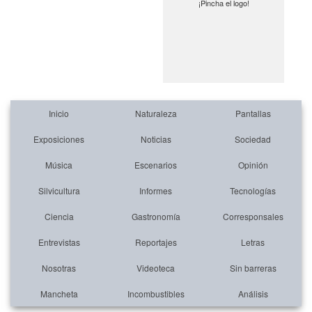
¡Pincha el logo!
Inicio
Naturaleza
Pantallas
Exposiciones
Noticias
Sociedad
Música
Escenarios
Opinión
Silvicultura
Informes
Tecnologías
Ciencia
Gastronomía
Corresponsales
Entrevistas
Reportajes
Letras
Nosotras
Videoteca
Sin barreras
Mancheta
Incombustibles
Análisis