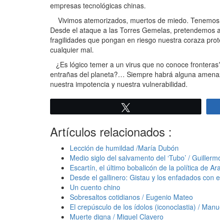
empresas tecnológicas chinas.
Vivimos atemorizados, muertos de miedo. Tenemos ta
Desde el ataque a las Torres Gemelas, pretendemos 
fragilidades que pongan en riesgo nuestra coraza prot
cualquier mal.
¿Es lógico temer a un virus que no conoce fronteras
entrañas del planeta?… Siempre habrá alguna amenaza 
nuestra impotencia y nuestra vulnerabilidad.
Twittear
Artículos relacionados :
Lección de humildad /María Dubón
Medio siglo del salvamento del ‘Tubo’ / Guillerm
Escartín, el último bobalicón de la política de A
Desde el gallinero: Gistau y los enfadados con 
Un cuento chino
Sobresaltos cotidianos / Eugenio Mateo
El crepúsculo de los ídolos (iconoclastia) / Ma
Muerte digna / Miguel Clavero