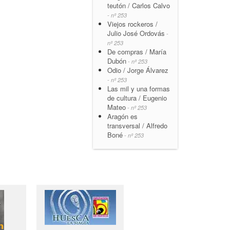
teutón / Carlos Calvo
- nº 253
Viejos rockeros /
Julio José Ordovás
-
nº 253
De compras / María
Dubón
- nº 253
Odio / Jorge Álvarez
- nº 253
Las mil y una formas
de cultura / Eugenio
Mateo
- nº 253
Aragón es
transversal / Alfredo
Boné
- nº 253