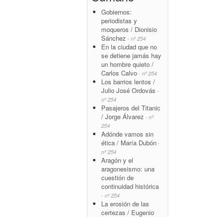
Gobiernos:
periodistas y
moqueros / Dionisio
Sánchez
- nº 254
En la ciudad que no
se detiene jamás hay
un hombre quieto /
Carlos Calvo
- nº 254
Los barrios lentos /
Julio José Ordovás
-
nº 254
Pasajeros del Titanic
/ Jorge Álvarez
- nº
254
Adónde vamos sin
ética / María Dubón
-
nº 254
Aragón y el
aragonesismo: una
cuestión de
continuidad histórica
- nº 254
La erosión de las
certezas / Eugenio