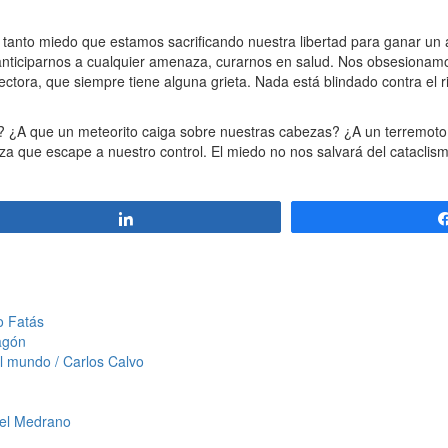
nto miedo que estamos sacrificando nuestra libertad para ganar un 
anticiparnos a cualquier amenaza, curarnos en salud. Nos obsesiona
ectora, que siempre tiene alguna grieta. Nada está blindado contra el 
? ¿A que un meteorito caiga sobre nuestras cabezas? ¿A un terremot
que escape a nuestro control. El miedo no nos salvará del cataclism
Compartir
o Fatás
ragón
el mundo / Carlos Calvo
nuel Medrano