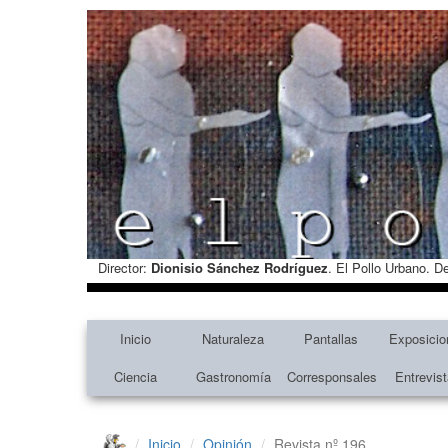
Director:
Dionisio Sánchez Rodríguez
. El Pollo Urbano. D
Inicio
Naturaleza
Pantallas
Exposicio
Ciencia
Gastronomía
Corresponsales
Entrevis
Inicio
Opinión
Revista nº 196