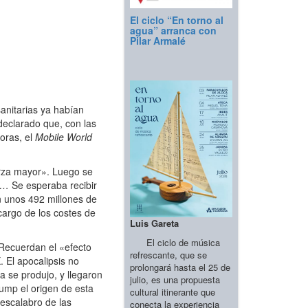
El ciclo “En torno al
agua” arranca con
Pilar Armalé
anitarias ya habían
declarado que, con las
doras, el
Mobile World
erza mayor». Luego se
vo…
Se esperaba recibir
n unos 492 millones de
cargo de los costes de
Luis Gareta
El ciclo de música
¿Recuerdan el «efecto
refrescante, que se
 El apocalipsis no
prolongará hasta el 25 de
a se produjo, y llegaron
julio, es una propuesta
ump el origen de esta
cultural itinerante que
escalabro de las
conecta la experiencia