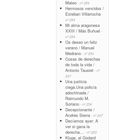
Mateo
- nº 254
Hermosos vencidos /
Esteban Villarrocha
-
nº 254
Mi alma aragonesa
XXIII / Más Buñuel
-
nº 254
Os deseo un feliz
verano / Manuel
Medrano
- nº 254
Cosas de derechas
de toda la vida /
Antonio Tausiet
- nº
247
Una justicia
ciega.Una policía
adoctrinada /
Raimundo M.
Soriano
- nº 254
Decepcionante /
Andrés Sierra
- nº 247
Decíamos ayer: A
ver si gana la
derecha…
- nº 253
Kluge, el Godard