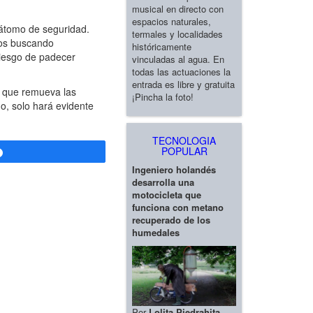
musical en directo con
espacios naturales,
átomo de seguridad.
termales y localidades
mos buscando
históricamente
riesgo de padecer
vinculadas al agua. En
todas las actuaciones la
entrada es libre y gratuita
o que remueva las
¡Pincha la foto!
o, solo hará evidente
TECNOLOGIA
POPULAR
Compartir
Ingeniero holandés
desarrolla una
motocicleta que
funciona con metano
recuperado de los
humedales
Por
Lolita Piedrahita