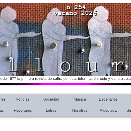
esde 1977 la primera revista de sátira política, información, ocio y cultura . 
nes
Noticias
Sociedad
Música
Escenarios
tas
Reportajes
Letras
Nosotras
Videoteca
Si