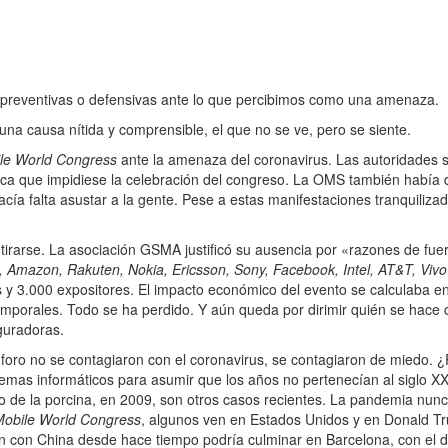
preventivas o defensivas ante lo que percibimos como una amenaza.
una causa nítida y comprensible, el que no se ve, pero se siente.
le World Congress
ante la amenaza del coronavirus. Las autoridades s
ica que impidiese la celebración del congreso. La OMS también había 
acía falta asustar a la gente. Pese a estas manifestaciones tranquiliza
irarse. La asociación GSMA justificó su ausencia por «razones de fu
, Amazon, Rakuten, Nokia, Ericsson, Sony, Facebook, Intel, AT&T, Vi
s y 3.000 expositores. El impacto económico del evento se calculaba e
emporales. Todo se ha perdido. Y aún queda por dirimir quién se hace 
seguradoras.
foro no se contagiaron con el coronavirus, se contagiaron de miedo. 
emas informáticos para asumir que los años no pertenecían al siglo XX.
 o de la porcina, en 2009, son otros casos recientes. La pandemia nunc
Mobile World Congress
, algunos ven en Estados Unidos y en Donald Tr
en con China desde hace tiempo podría culminar en Barcelona, con el d