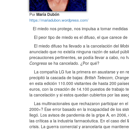
Por
María Dubón
https://mariadubon.wordpress.com/
El miedo nos protege, nos impulsa a tomar medidas 
El peor tipo de miedo es el difuso, el que carece de 
El miedo difuso ha llevado a la cancelación del
Mobi
anunciado que no existía ninguna razón de salud públ
precauciones pertinentes, se podía llevar a cabo, no h
Congress
se ha cancelado. ¿Por qué?
La compañía LG fue la primera en asustarse y en ret
precipitó la cascada de bajas:
British Telecom, Orange
en esta edición 110.000 visitantes de hasta 200 paíse
euros, con la creación de 14.100 puestos de trabajo t
la cancelación y si estos quedan cubiertos por las a
Las multinacionales que rechazaron participar en el 
2000»? Ese error basado en la incapacidad de los sist
llegó. Los avisos de pandemia de la gripe A, en 2006,
las críticas a la industria farmacéutica. En el caso del
crisis. La guerra comercial y arancelaria que mantien