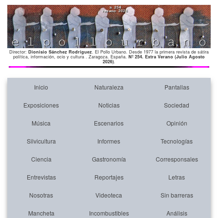
Director:
Dionisio Sánchez Rodríguez
. El Pollo Urbano. Desde 1977 la primera revista de sátira
política, información, ocio y cultura . Zaragoza. España.
Nº 254. Extra Verano (Julio Agosto
2026)
.
Inicio
Naturaleza
Pantallas
Exposiciones
Noticias
Sociedad
Música
Escenarios
Opinión
Silvicultura
Informes
Tecnologías
Ciencia
Gastronomía
Corresponsales
Entrevistas
Reportajes
Letras
Nosotras
Videoteca
Sin barreras
Mancheta
Incombustibles
Análisis