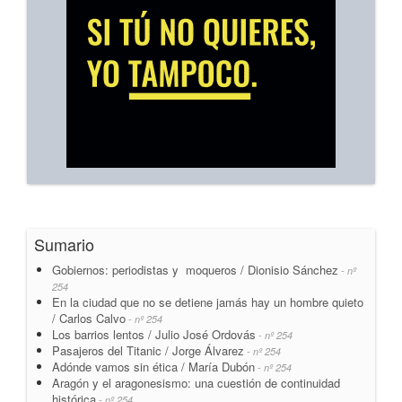
Sumario
Gobiernos: periodistas y moqueros / Dionisio Sánchez
- nº
254
En la ciudad que no se detiene jamás hay un hombre quieto
/ Carlos Calvo
- nº 254
Los barrios lentos / Julio José Ordovás
- nº 254
Pasajeros del Titanic / Jorge Álvarez
- nº 254
Adónde vamos sin ética / María Dubón
- nº 254
Aragón y el aragonesismo: una cuestión de continuidad
histórica
- nº 254