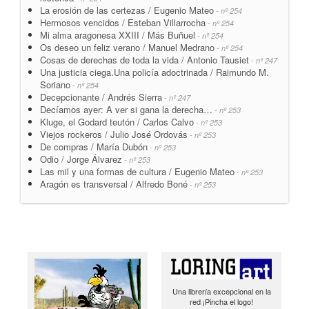
La erosión de las certezas / Eugenio Mateo
- nº 254
Hermosos vencidos / Esteban Villarrocha
- nº 254
Mi alma aragonesa XXIII / Más Buñuel
- nº 254
Os deseo un feliz verano / Manuel Medrano
- nº 254
Cosas de derechas de toda la vida / Antonio Tausiet
- nº 247
Una justicia ciega.Una policía adoctrinada / Raimundo M.
Soriano
- nº 254
Decepcionante / Andrés Sierra
- nº 247
Decíamos ayer: A ver si gana la derecha…
- nº 253
Kluge, el Godard teutón / Carlos Calvo
- nº 253
Viejos rockeros / Julio José Ordovás
- nº 253
De compras / María Dubón
- nº 253
Odio / Jorge Álvarez
- nº 253
Las mil y una formas de cultura / Eugenio Mateo
- nº 253
Aragón es transversal / Alfredo Boné
- nº 253
Una librería excepcional en la
red ¡Pincha el logo!