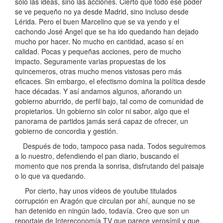
sólo las ideas, sino las acciones. Cierto que todo ese poder
se ve pequeño no ya desde Madrid, sino incluso desde
Lérida. Pero el buen Marcelino que se va yendo y el
cachondo José Angel que se ha ido quedando han dejado
mucho por hacer. No mucho en cantidad, acaso sí en
calidad. Pocas y pequeñas acciones, pero de mucho
impacto. Seguramente varias propuestas de los
quincemeros, otras mucho menos vistosas pero más
eficaces. Sin embargo, el efectismo domina la política desde
hace décadas. Y así andamos algunos, añorando un
gobierno aburrido, de perfil bajo, tal como de comunidad de
propietarios. Un gobierno sin color ni sabor, algo que el
panorama de partidos jamás será capaz de ofrecer, un
gobierno de concordia y gestión.
Después de todo, tampoco pasa nada. Todos seguiremos
a lo nuestro, defendiendo el pan diario, buscando el
momento que nos prenda la sonrisa, disfrutando del paisaje
o lo que va quedando.
Por cierto, hay unos vídeos de youtube titulados
corrupción en Aragón que circulan por ahí, aunque no se
han detenido en ningún lado, todavía. Creo que son un
reportaje de Intereconomía TV que parece verosímil y que,