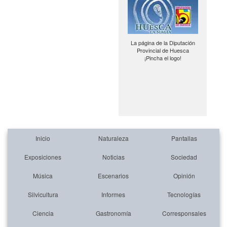
La página de la Diputación
Provincial de Huesca
¡Pincha el logo!
Inicio
Naturaleza
Pantallas
Exposiciones
Noticias
Sociedad
Música
Escenarios
Opinión
Silvicultura
Informes
Tecnologías
Ciencia
Gastronomía
Corresponsales