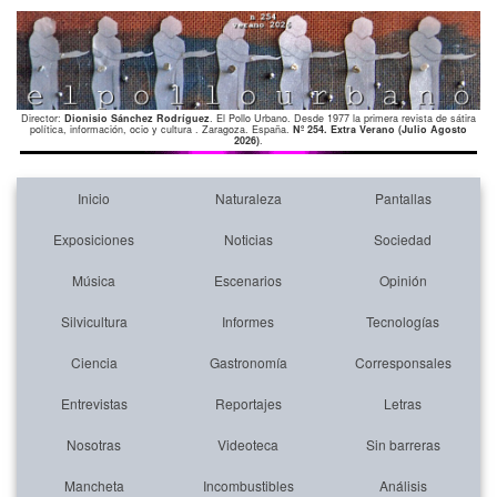
Director:
Dionisio Sánchez Rodríguez
. El Pollo Urbano. Desde 1977 la primera revista de sátira
política, información, ocio y cultura . Zaragoza. España.
Nº 254. Extra Verano (Julio Agosto
2026)
.
Inicio
Naturaleza
Pantallas
Exposiciones
Noticias
Sociedad
Música
Escenarios
Opinión
Silvicultura
Informes
Tecnologías
Ciencia
Gastronomía
Corresponsales
Entrevistas
Reportajes
Letras
Nosotras
Videoteca
Sin barreras
Mancheta
Incombustibles
Análisis