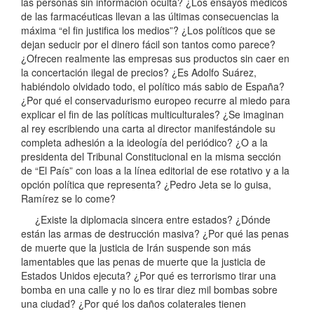
las personas sin información oculta? ¿Los ensayos médicos
de las farmacéuticas llevan a las últimas consecuencias la
máxima “el fin justifica los medios”? ¿Los políticos que se
dejan seducir por el dinero fácil son tantos como parece?
¿Ofrecen realmente las empresas sus productos sin caer en
la concertación ilegal de precios? ¿Es Adolfo Suárez,
habiéndolo olvidado todo, el político más sabio de España?
¿Por qué el conservadurismo europeo recurre al miedo para
explicar el fin de las políticas multiculturales? ¿Se imaginan
al rey escribiendo una carta al director manifestándole su
completa adhesión a la ideología del periódico? ¿O a la
presidenta del Tribunal Constitucional en la misma sección
de “El País” con loas a la línea editorial de ese rotativo y a la
opción política que representa? ¿Pedro Jeta se lo guisa,
Ramírez se lo come?
¿Existe la diplomacia sincera entre estados? ¿Dónde
están las armas de destrucción masiva? ¿Por qué las penas
de muerte que la justicia de Irán suspende son más
lamentables que las penas de muerte que la justicia de
Estados Unidos ejecuta? ¿Por qué es terrorismo tirar una
bomba en una calle y no lo es tirar diez mil bombas sobre
una ciudad? ¿Por qué los daños colaterales tienen