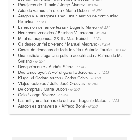
Pasajeros del Titanic / Jorge Álvarez
- nº 254
Adónde vamos sin ética / María Dubón
- nº 254
Aragón y el aragonesismo: una cuestión de continuidad
histórica
- nº 254
La erosión de las certezas / Eugenio Mateo
- nº 254
Hermosos vencidos / Esteban Villarrocha
- nº 254
Mi alma aragonesa XXIII / Más Buñuel
- nº 254
Os deseo un feliz verano / Manuel Medrano
- nº 254
Cosas de derechas de toda la vida / Antonio Tausiet
- nº 247
Una justicia ciega.Una policía adoctrinada / Raimundo M.
Soriano
- nº 254
Decepcionante / Andrés Sierra
- nº 247
Decíamos ayer: A ver si gana la derecha…
- nº 253
Kluge, el Godard teutón / Carlos Calvo
- nº 253
Viejos rockeros / Julio José Ordovás
- nº 253
De compras / María Dubón
- nº 253
Odio / Jorge Álvarez
- nº 253
Las mil y una formas de cultura / Eugenio Mateo
- nº 253
Aragón es transversal / Alfredo Boné
- nº 253