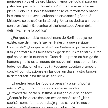
muñones? ¿Es el fósforo blanco menos perjudicial para un
palestino que para un israelí? ¿Por qué hacer estallar en
pleno vuelo un avión estadounidense es terrorismo y hacer
lo mismo con un avión cubano es disidencia? ¿Por qué
Milosevic se suicidó en la cárcel y Aznar se dedica a impartir
conferencias? ¿Se plantea el pluriempleado Aznar dejar
definitivamente la política?
¿Por qué se habla más del muro de Berlín que ya no
existe, que del muro israelí en Palestina que se sigue
levantando? ¿Por qué acabar con Sadam requería arrasar
Irak y derrotar a los talibanes exige destruir Afganistán? ¿Por
qué es noticia la muerte en Cuba de un preso en huelga de
hambre y no lo es la muerte de nueve mil niños de hambre
todos los días en el mundo? ¿Podemos acostumbrarnos a
convivir con situaciones en las que, un día sí y otro también,
la democracia está fuera de servicio?
¿Pueden llegar los robots a pensar y a sentir por sí
mismos? ¿Tendrán recuerdos o sólo memoria?
¿Proyectarán como sustitutos la imagen que se desee?
¿Soñarán los androides con ovejas mecánicas? ¿Nos
suplirán como forma de trabajo y nos convertiremos en
parias o disfrutaremos de una vida plena sin