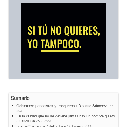
Sumario
Gobiernos: periodistas y moqueros / Dionisio Sánchez
- nº
254
En la ciudad que no se detiene jamás hay un hombre quieto
/ Carlos Calvo
- nº 254
Los barrios lentos / Julio José Ordovás
- nº 254