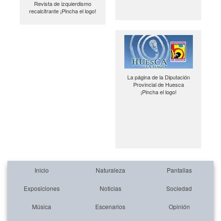
Revista de izquierdismo
recalcitrante ¡Pincha el logo!
La página de la Diputación
Provincial de Huesca
¡Pincha el logo!
Inicio
Naturaleza
Pantallas
Exposiciones
Noticias
Sociedad
Música
Escenarios
Opinión