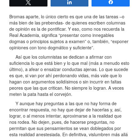
Twittear
Compartir
Compartir
Bromas aparte, lo único cierto es que una de las tareas –o
más bien de las prebendas- de quienes escriben columnas
de opinión es la de pontificar. Y eso, como nos recuerda la
Real Academia, significa “presentar como innegables
dogmas o principios sujetos a examen” o, también, “exponer
opiniones con tono dogmático y suficiente”.
Así que los columnistas se dedican a afirmar con
suficiencia lo que está bien y lo que mal (más a menudo esto
último), a afear o ensalzar conductas ajenas. Lo que sucede
es que, si van por ahí perdonando vidas, más vale que lo
hagan con argumentos solidísimos o sin incurrir en faltas
peores que las que critican. No siempre lo logran. A veces
meten la pata hasta el corvejón.
Y aunque hay preguntas a las que no hay forma de
encontrar respuesta, no hay que dejar de hacerlas y, así,
lograr, o al menos intentar, aproximarse a la realidad que
nos rodea. No dejen, pues, de hacerse preguntas, no
permitan que sus pensamientos se vean doblegados por
esta realidad anestesiada. En definitiva, vislumbren más allá