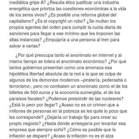
mediática gripe A? ¿Resulta ético justificar una industria
energética que prioriza las cuestiones económicas a la vida
de los seres vivos? ¿Es posible una reforma global del
capitalismo? ¿Es el copyright un robo? ¿Se multan los
propios agentes del orden para cumplir la cuota diaria de
sanciones para llegar a ese mínimo que les imponen las
altas instancias? ¿Empujaría a una persona al tren para
salvar a varias?
¿Por qué preocupa tanto el anonimato en internet y al
mismo tiempo se tolera el anonimato económico? ¿Por qué
tantos gobiernos presentan como una amenaza esa
hipotética libertad absoluta de la red a la que se culpa de
algunos de los demonios modernos –piratería, pederastia o
terrorismo-, pero no combaten un anonimato como el de los
billetes de 500 euros y la economía sumergida, el de los
paraísos fiscales? ¿Podemos prescindir de las nucleares?
¿Está lo peor por llegar? ¿Acaso no es un crimen que a
millones de personas en la pobreza se les quite lo poco que
les corresponde? ¿Dejaría un trabajo fijo para crear su
propio negocio? ¿Hasta dónde arriesgaría por levantar esa
empresa que siempre soñó? ¿Cómo es posible que la
inflación se dispare? ¿Acaso la inflación no es el alza