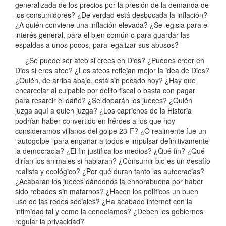
generalizada de los precios por la presión de la demanda de
los consumidores? ¿De verdad está desbocada la inflación?
¿A quién conviene una inflación elevada? ¿Se legisla para el
interés general, para el bien común o para guardar las
espaldas a unos pocos, para legalizar sus abusos?
¿Se puede ser ateo si crees en Dios? ¿Puedes creer en
Dios si eres ateo? ¿Los ateos reflejan mejor la idea de Dios?
¿Quién, de arriba abajo, está sin pecado hoy? ¿Hay que
encarcelar al culpable por delito fiscal o basta con pagar
para resarcir el daño? ¿Se doparán los jueces? ¿Quién
juzga aquí a quien juzga? ¿Los caprichos de la Historia
podrían haber convertido en héroes a los que hoy
consideramos villanos del golpe 23-F? ¿O realmente fue un
“autogolpe” para engañar a todos e impulsar definitivamente
la democracia? ¿El fin justifica los medios? ¿Qué fin? ¿Qué
dirían los animales si hablaran? ¿Consumir bio es un desafío
realista y ecológico? ¿Por qué duran tanto las autocracias?
¿Acabarán los jueces dándonos la enhorabuena por haber
sido robados sin matarnos? ¿Hacen los políticos un buen
uso de las redes sociales? ¿Ha acabado internet con la
intimidad tal y como la conocíamos? ¿Deben los gobiernos
regular la privacidad?