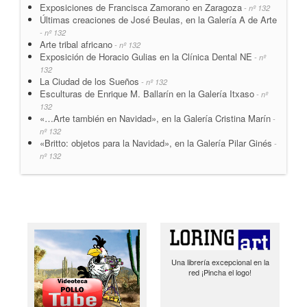
Exposiciones de Francisca Zamorano en Zaragoza
- nº 132
Últimas creaciones de José Beulas, en la Galería A de Arte
- nº 132
Arte tribal africano
- nº 132
Exposición de Horacio Gulias en la Clínica Dental NE
- nº
132
La Ciudad de los Sueños
- nº 132
Esculturas de Enrique M. Ballarín en la Galería Itxaso
- nº
132
«…Arte también en Navidad», en la Galería Cristina Marín
-
nº 132
«Britto: objetos para la Navidad», en la Galería Pilar Ginés
-
nº 132
Una librería excepcional en la
red ¡Pincha el logo!