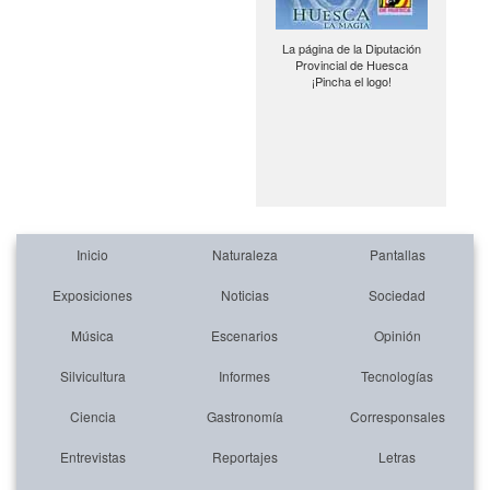
La página de la Diputación
Provincial de Huesca
¡Pincha el logo!
Inicio
Naturaleza
Pantallas
Exposiciones
Noticias
Sociedad
Música
Escenarios
Opinión
Silvicultura
Informes
Tecnologías
Ciencia
Gastronomía
Corresponsales
Entrevistas
Reportajes
Letras