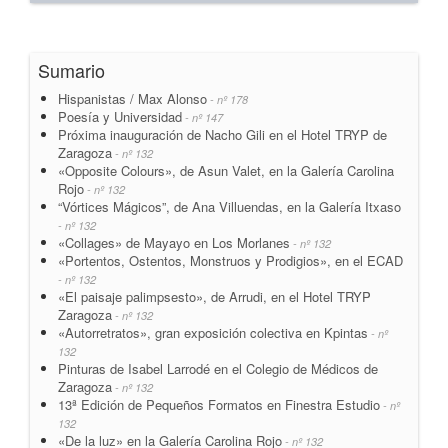
Sumario
Hispanistas / Max Alonso
- nº 178
Poesía y Universidad
- nº 147
Próxima inauguración de Nacho Gili en el Hotel TRYP de
Zaragoza
- nº 132
«Opposite Colours», de Asun Valet, en la Galería Carolina
Rojo
- nº 132
“Vórtices Mágicos”, de Ana Villuendas, en la Galería Itxaso
- nº 132
«Collages» de Mayayo en Los Morlanes
- nº 132
«Portentos, Ostentos, Monstruos y Prodigios», en el ECAD
- nº 132
«El paisaje palimpsesto», de Arrudi, en el Hotel TRYP
Zaragoza
- nº 132
«Autorretratos», gran exposición colectiva en Kpintas
- nº
132
Pinturas de Isabel Larrodé en el Colegio de Médicos de
Zaragoza
- nº 132
13ª Edición de Pequeños Formatos en Finestra Estudio
- nº
132
«De la luz» en la Galería Carolina Rojo
- nº 132