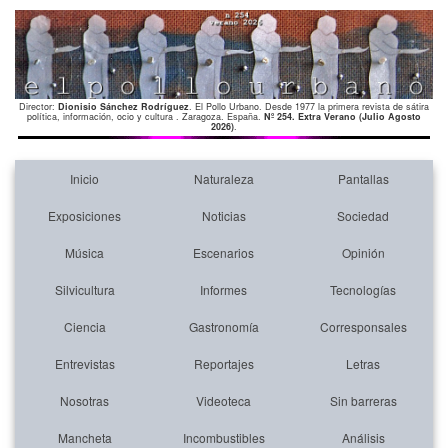
Director:
Dionisio Sánchez Rodríguez
. El Pollo Urbano. Desde 1977 la primera revista de sátira
política, información, ocio y cultura . Zaragoza. España.
Nº 254. Extra Verano (Julio Agosto
2026)
.
Inicio
Naturaleza
Pantallas
Exposiciones
Noticias
Sociedad
Música
Escenarios
Opinión
Silvicultura
Informes
Tecnologías
Ciencia
Gastronomía
Corresponsales
Entrevistas
Reportajes
Letras
Nosotras
Videoteca
Sin barreras
Mancheta
Incombustibles
Análisis