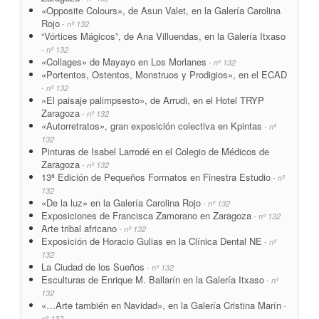
«Opposite Colours», de Asun Valet, en la Galería Carolina
Rojo
- nº 132
“Vórtices Mágicos”, de Ana Villuendas, en la Galería Itxaso
- nº 132
«Collages» de Mayayo en Los Morlanes
- nº 132
«Portentos, Ostentos, Monstruos y Prodigios», en el ECAD
- nº 132
«El paisaje palimpsesto», de Arrudi, en el Hotel TRYP
Zaragoza
- nº 132
«Autorretratos», gran exposición colectiva en Kpintas
- nº
132
Pinturas de Isabel Larrodé en el Colegio de Médicos de
Zaragoza
- nº 132
13ª Edición de Pequeños Formatos en Finestra Estudio
- nº
132
«De la luz» en la Galería Carolina Rojo
- nº 132
Exposiciones de Francisca Zamorano en Zaragoza
- nº 132
Arte tribal africano
- nº 132
Exposición de Horacio Gulias en la Clínica Dental NE
- nº
132
La Ciudad de los Sueños
- nº 132
Esculturas de Enrique M. Ballarín en la Galería Itxaso
- nº
132
«…Arte también en Navidad», en la Galería Cristina Marín
-
nº 132