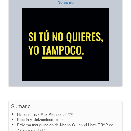
No es no
Sumario
Hispanistas / Max Alonso
- nº 178
Poesía y Universidad
- nº 147
Próxima inauguración de Nacho Gili en el Hotel TRYP de
Zaragoza
- nº 132