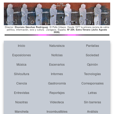
Director:
Dionisio Sánchez Rodríguez
. El Pollo Urbano. Desde 1977 la primera revista de sátira
política, información, ocio y cultura . Zaragoza. España.
Nº 254. Extra Verano (Julio Agosto
2026)
.
Inicio
Naturaleza
Pantallas
Exposiciones
Noticias
Sociedad
Música
Escenarios
Opinión
Silvicultura
Informes
Tecnologías
Ciencia
Gastronomía
Corresponsales
Entrevistas
Reportajes
Letras
Nosotras
Videoteca
Sin barreras
Mancheta
Incombustibles
Análisis