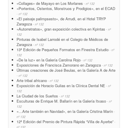
«Collages» de Mayayo en Los Morlanes
- nº 132
«Portentos, Ostentos, Monstruos y Prodigios», en el ECAD
- nº 132
«El paisaje palimpsesto», de Arrudi, en el Hotel TRYP
Zaragoza
- nº 132
«Autorretratos», gran exposición colectiva en Kpintas
- nº
132
Pinturas de Isabel Larrodé en el Colegio de Médicos de
Zaragoza
- nº 132
13ª Edición de Pequeños Formatos en Finestra Estudio
- nº
132
«De la luz» en la Galería Carolina Rojo
- nº 132
Exposiciones de Francisca Zamorano en Zaragoza
- nº 132
Últimas creaciones de José Beulas, en la Galería A de Arte
- nº 132
Arte tribal africano
- nº 132
Exposición de Horacio Gulias en la Clínica Dental NE
- nº
132
La Ciudad de los Sueños
- nº 132
Esculturas de Enrique M. Ballarín en la Galería Itxaso
- nº
132
«…Arte también en Navidad», en la Galería Cristina Marín
-
nº 132
12ª Edición del Premio de Pintura Rápida “Villa de Ayerbe”
-
nº 132