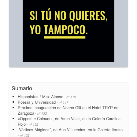
Sumario
Hispanistas / Max Alonso
- nº 178
Poesía y Universidad
- nº 147
Próxima inauguración de Nacho Gili en el Hotel TRYP de
Zaragoza
- nº 132
«Opposite Colours», de Asun Valet, en la Galería Carolina
Rojo
- nº 132
“Vórtices Mágicos”, de Ana Villuendas, en la Galería Itxaso
- nº 132