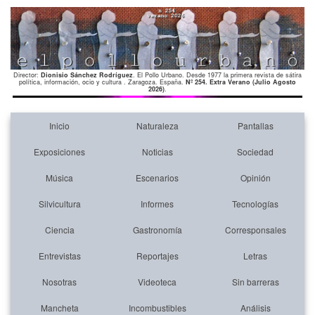
Director:
Dionisio Sánchez Rodríguez
. El Pollo Urbano. Desde 1977 la primera revista de sátira
política, información, ocio y cultura . Zaragoza. España.
Nº 254. Extra Verano (Julio Agosto
2026)
.
Inicio
Naturaleza
Pantallas
Exposiciones
Noticias
Sociedad
Música
Escenarios
Opinión
Silvicultura
Informes
Tecnologías
Ciencia
Gastronomía
Corresponsales
Entrevistas
Reportajes
Letras
Nosotras
Videoteca
Sin barreras
Mancheta
Incombustibles
Análisis