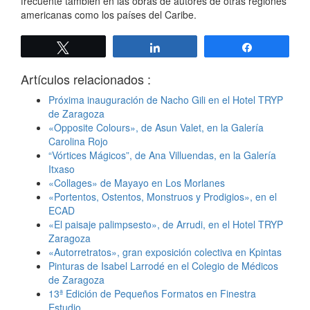
frecuente también en las obras de autores de otras regiones
americanas como los países del Caribe.
Twittear
Compartir
Compartir
Artículos relacionados :
Próxima inauguración de Nacho Gili en el Hotel TRYP
de Zaragoza
«Opposite Colours», de Asun Valet, en la Galería
Carolina Rojo
“Vórtices Mágicos”, de Ana Villuendas, en la Galería
Itxaso
«Collages» de Mayayo en Los Morlanes
«Portentos, Ostentos, Monstruos y Prodigios», en el
ECAD
«El paisaje palimpsesto», de Arrudi, en el Hotel TRYP
Zaragoza
«Autorretratos», gran exposición colectiva en Kpintas
Pinturas de Isabel Larrodé en el Colegio de Médicos
de Zaragoza
13ª Edición de Pequeños Formatos en Finestra
Estudio