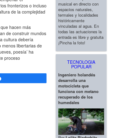
musical en directo con
os fronterizos o incluso
espacios naturales,
altura de la complejidad
termales y localidades
históricamente
vinculadas al agua. En
 y que hacen más
todas las actuaciones la
ejan de construir mundos
entrada es libre y gratuita
a cultura debería
¡Pincha la foto!
o menos libertarias de
jueves, poesía’ ha
ste proceso
TECNOLOGIA
POPULAR
Ingeniero holandés
Compartir
desarrolla una
motocicleta que
funciona con metano
recuperado de los
humedales
Por
Lolita Piedrahita