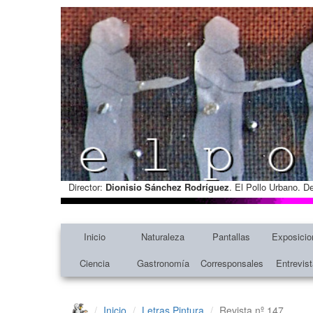
Director:
Dionisio Sánchez Rodríguez
. El Pollo Urbano. D
Inicio
Naturaleza
Pantallas
Exposicio
Ciencia
Gastronomía
Corresponsales
Entrevis
Inicio
Letras
Pintura
Revista nº 147