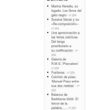
Marina Heredia, su
legado: Los libros del
gato negro
- nº 254
Susana Vacas y su
«Re-composición»
-
nº 254
Una aproximación a
las letras satíricas.
Del tango
prostibulario a
su codificación
- nº
254
Galería de
R.M.S.:’Pescatero’
-
nº 254
Fosfenos
- nº 253
Colchón de púas:
‘Manuel Paso entre
sus dos nieblas’
- nº
253
Balance de
Barbitania 2026. El
fervor de la
palabra….
- nº 253