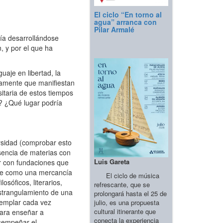
El ciclo “En torno al
agua” arranca con
Pilar Armalé
nía desarrollándose
 y por el que ha
uaje en libertad, la
imamente que manifiestan
sitaria de estos tiempos
? ¿Qué lugar podría
ersidad (comprobar esto
esencia de materias con
Luis Gareta
or con fundaciones que
ente como una mercancía
El ciclo de música
sóficos, literarios,
refrescante, que se
estrangulamiento de una
prolongará hasta el 25 de
templar cada vez
julio, es una propuesta
cultural itinerante que
para enseñar a
conecta la experiencia
esempeñar el