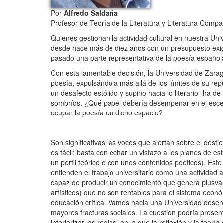
Por
Alfredo Saldaña
Profesor de Teoría de la Literatura y Literatura Comp
Quienes gestionan la actividad cultural en nuestra Uni
desde hace más de diez años con un presupuesto exig
pasado una parte representativa de la poesía española
Con esta lamentable decisión, la Universidad de Zarago
poesía, expulsándola más allá de los límites de su rep
un desafecto estólido y supino hacia lo literario- ha d
sombríos. ¿Qué papel debería desempeñar en el escen
ocupar la poesía en dicho espacio?
Son significativas las voces que alertan sobre el dest
es fácil: basta con echar un vistazo a los planes de es
un perfil teórico o con unos contenidos poéticos). E
entienden el trabajo universitario como una actividad
capaz de producir un conocimiento que genera plusvalía
artísticos) que no son rentables para el sistema econ
educación crítica. Vamos hacia una Universidad desen
mayores fracturas sociales. La cuestión podría prese
interiorizar las reglas, en la que la reflexión y la t