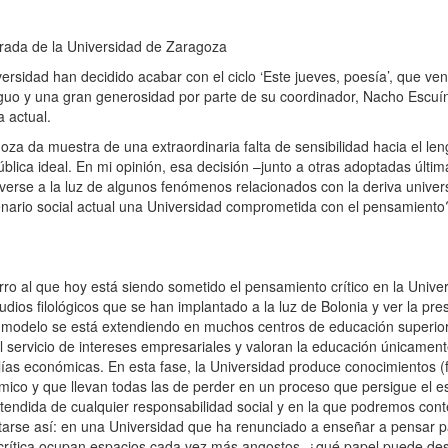
arada de la Universidad de Zaragoza
versidad han decidido acabar con el ciclo ‘Este jueves, poesía’, que ve
uo y una gran generosidad por parte de su coordinador, Nacho Escuín,
 actual.
za da muestra de una extraordinaria falta de sensibilidad hacia el leng
ública ideal. En mi opinión, esa decisión –junto a otras adoptadas últ
e verse a la luz de algunos fenómenos relacionados con la deriva univer
ario social actual una Universidad comprometida con el pensamiento
ierro al que hoy está siendo sometido el pensamiento crítico en la Univ
tudios filológicos que se han implantado a la luz de Bolonia y ver la pr
ste modelo se está extendiendo en muchos centros de educación superi
 al servicio de intereses empresariales y valoran la educación únicam
s económicas. En esta fase, la Universidad produce conocimientos (filo
ómico y que llevan todas las de perder en un proceso que persigue el 
tendida de cualquier responsabilidad social y en la que podremos con
ntarse así: en una Universidad que ha renunciado a enseñar a pensar 
eoría crítica ocupan espacios cada vez más angostos, ¿qué papel puede d