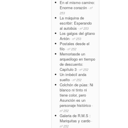
En el mismo camino:
Enorme corazón
- nº
253
La máquina de
escribir: Esperando
al autobús
- nº 253
Los galgos del gitano
Antón
- nº 253
Postales desde el
filo
- nº 252
Memoriasde un
arqueólogo en tiempo
de descuento:
Capítulo 3
- nº 252
Un imbécil anda
suelto
- nº 252
Colchón de púas: Ni
blanco ni tinto ni
tiene color, pero
Asunción es un
personaje histórico
-
nº 252
Galeria de R.M.S :
Mariquitas y cardo
-
nº 252