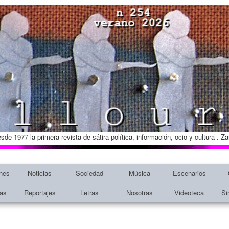
esde 1977 la primera revista de sátira política, información, ocio y cultura . 
nes
Noticias
Sociedad
Música
Escenarios
tas
Reportajes
Letras
Nosotras
Videoteca
Si