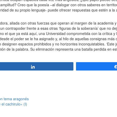
mplitud? Creo que la poesía –al dialogar con otros saberes en territori
oridad de su propio lenguaje- puede ofrecer respuestas que estén a la 
creadora, aliada con otras fuerzas que operan al margen de la academia
 un contrapoder frente a esas otras ‘figuras de la soberanía’ que no d
 el que ya está aquí, una Universidad comprometida con la crítica y l
esde el poder se le ha asignado y, al hilo de aquellas consignas más 
le designen espacios prohibidos y no horizontes inconquistables. ‘Este 
ación de la palabra. Su eliminación representa una batalla perdida en e
Compartir
con tema aragonés
el cachirulo» (I)