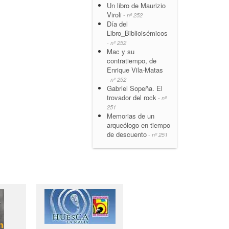
Un libro de Maurizio
Viroli
- nº 252
Día del
Libro_Biblioisémicos
- nº 252
Mac y su
contratiempo, de
Enrique Vila-Matas
- nº 252
Gabriel Sopeña. El
trovador del rock
- nº
251
Memorias de un
arqueólogo en tiempo
de descuento
- nº 251