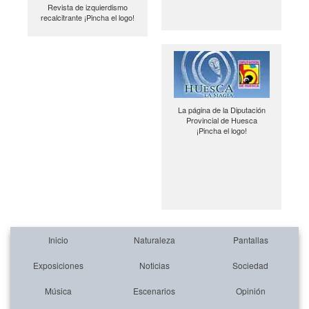
Revista de izquierdismo
recalcitrante ¡Pincha el logo!
La página de la Diputación
Provincial de Huesca
¡Pincha el logo!
Inicio
Naturaleza
Pantallas
Exposiciones
Noticias
Sociedad
Música
Escenarios
Opinión