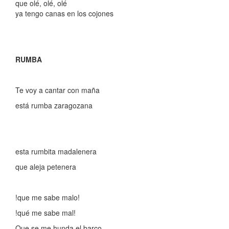
que olé, olé, olé
ya tengo canas en los cojones
RUMBA
Te voy a cantar con maña
está rumba zaragozana
esta rumbita madalenera
que aleja petenera
!que me sabe malo!
!qué me sabe mal!
Que se me hunda el barco