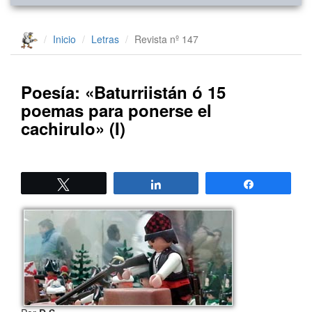
Inicio
Letras
Revista nº 147
Poesía: «Baturriistán ó 15
poemas para ponerse el
cachirulo» (I)
Twittear
Compartir
Compartir