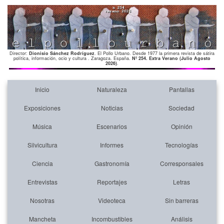
Director:
Dionisio Sánchez Rodríguez
. El Pollo Urbano. Desde 1977 la primera revista de sátira
política, información, ocio y cultura . Zaragoza. España.
Nº 254. Extra Verano (Julio Agosto
2026)
.
Inicio
Naturaleza
Pantallas
Exposiciones
Noticias
Sociedad
Música
Escenarios
Opinión
Silvicultura
Informes
Tecnologías
Ciencia
Gastronomía
Corresponsales
Entrevistas
Reportajes
Letras
Nosotras
Videoteca
Sin barreras
Mancheta
Incombustibles
Análisis