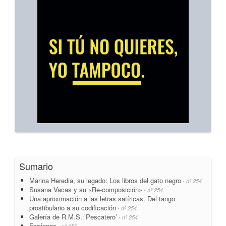
Sumario
Marina Heredia, su legado: Los libros del gato negro
- nº 254
Susana Vacas y su «Re-composición»
- nº 254
Una aproximación a las letras satíricas. Del tango
prostibulario a su codificación
- nº 254
Galería de R.M.S.:’Pescatero’
- nº 254
Fosfenos