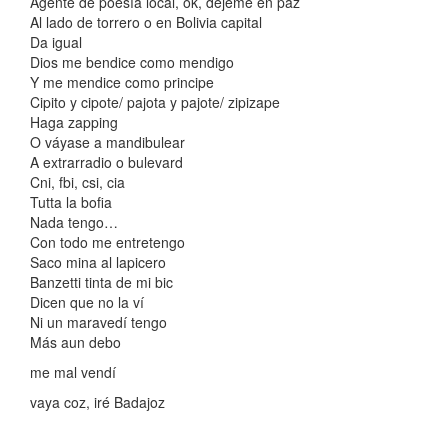
Agente de poesía local, ok, déjeme en paz
Al lado de torrero o en Bolivia capital
Da igual
Dios me bendice como mendigo
Y me mendice como principe
Cipito y cipote/ pajota y pajote/ zipizape
Haga zapping
O váyase a mandibulear
A extrarradio o bulevard
Cni, fbi, csi, cia
Tutta la bofia
Nada tengo…
Con todo me entretengo
Saco mina al lapicero
Banzetti tinta de mi bic
Dicen que no la ví
Ni un maravedí tengo
Más aun debo
me mal vendí
vaya coz, iré Badajoz