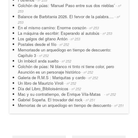
- nº 253
Colchón de púas: ‘Manuel Paso entre sus dos nieblas’
- nº
253
Balance de Barbitania 2026. El fervor de la palabra….
- nº
253
En el mismo camino: Enorme corazón
- nº 253
La máquina de escribir: Esperando al autobús
- nº 253
Los galgos del gitano Antón
- nº 253
Postales desde el filo
- nº 252
Memoriasde un arqueólogo en tiempo de descuento:
Capítulo 3
- nº 252
Un imbécil anda suelto
- nº 252
Colchón de púas: Ni blanco ni tinto ni tiene color, pero
Asunción es un personaje histórico
- nº 252
Galeria de R.M.S : Mariquitas y cardo
- nº 252
Un libro de Maurizio Viroli
- nº 252
Día del Libro_Biblioisémicos
- nº 252
Mac y su contratiempo, de Enrique Vila-Matas
- nº 252
Gabriel Sopeña. El trovador del rock
- nº 251
Memorias de un arqueólogo en tiempo de descuento
- nº 251