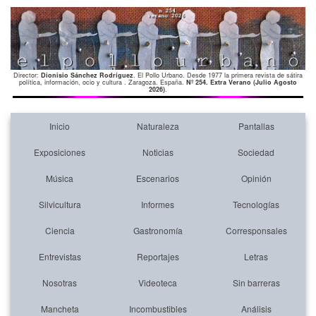
Director:
Dionisio Sánchez Rodríguez
. El Pollo Urbano. Desde 1977 la primera revista de sátira
política, información, ocio y cultura . Zaragoza. España.
Nº 254. Extra Verano (Julio Agosto
2026)
.
Inicio
Naturaleza
Pantallas
Exposiciones
Noticias
Sociedad
Música
Escenarios
Opinión
Silvicultura
Informes
Tecnologías
Ciencia
Gastronomía
Corresponsales
Entrevistas
Reportajes
Letras
Nosotras
Videoteca
Sin barreras
Mancheta
Incombustibles
Análisis