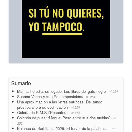
Sumario
Marina Heredia, su legado: Los libros del gato negro
- nº 254
Susana Vacas y su «Re-composición»
- nº 254
Una aproximación a las letras satíricas. Del tango
prostibulario a su codificación
- nº 254
Galería de R.M.S.:’Pescatero’
- nº 254
Colchón de púas: ‘Manuel Paso entre sus dos nieblas’
- nº
253
Balance de Barbitania 2026. El fervor de la palabra….
- nº