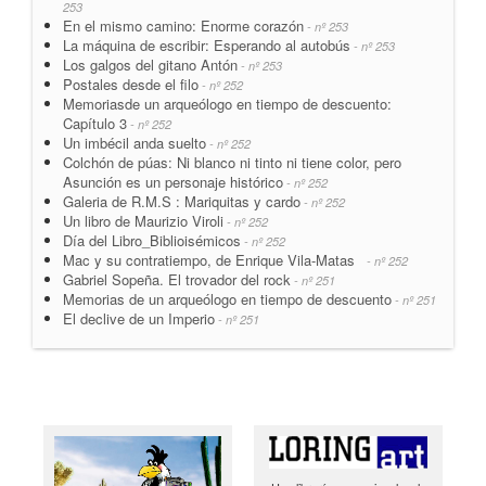
253
En el mismo camino: Enorme corazón
- nº 253
La máquina de escribir: Esperando al autobús
- nº 253
Los galgos del gitano Antón
- nº 253
Postales desde el filo
- nº 252
Memoriasde un arqueólogo en tiempo de descuento:
Capítulo 3
- nº 252
Un imbécil anda suelto
- nº 252
Colchón de púas: Ni blanco ni tinto ni tiene color, pero
Asunción es un personaje histórico
- nº 252
Galeria de R.M.S : Mariquitas y cardo
- nº 252
Un libro de Maurizio Viroli
- nº 252
Día del Libro_Biblioisémicos
- nº 252
Mac y su contratiempo, de Enrique Vila-Matas
- nº 252
Gabriel Sopeña. El trovador del rock
- nº 251
Memorias de un arqueólogo en tiempo de descuento
- nº 251
El declive de un Imperio
- nº 251