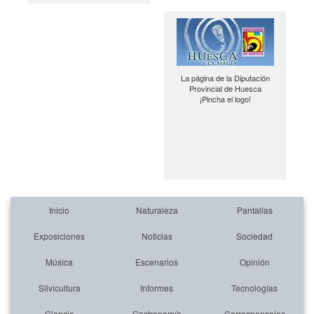
La página de la Diputación
Provincial de Huesca
¡Pincha el logo!
Inicio
Naturaleza
Pantallas
Exposiciones
Noticias
Sociedad
Música
Escenarios
Opinión
Silvicultura
Informes
Tecnologías
Ciencia
Gastronomía
Corresponsales