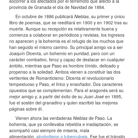
socorrer a los afectados por el terremoto que afectó a la
provincia de Granada el día de Navidad de 1884.
En octubre de 1886 publicará
Nieblas
, su primer y único
libro de poemas, que se reeditará en 1900 y en 1902 tras su
muerte. Aunque su recepción es relativamente buena y
comienza a colaborar en periódicos y revistas, los ingresos
no aparecen y la bohemia es el refugio de los muchos que
han seguido el mismo camino. Su principal amigo va a ser
Joaquín Dicenta, un bohemio en puridad, pero con un
carácter combativo, feroz y capaz de destacar en cualquier
ámbito, mientras que Paso es hombre tímido, delicado y
propenso a la soledad. Ambos vienen a constituir las dos
vertientes de Romanticismo: Dicenta el revolucionario
tempestuoso y Paso, el lírico y ensoñador. Dos caracteres
opuestos que se complementan. Para el aragonés será su
mejor amigo y, a partir del éxito de su
Juan José
en 1895,
fue el sostén del granadino y quien escribió las mejores
páginas sobre él.
Vienen ahora las verdaderas
Nieblas
de Paso. La
bohemia, que ya conllevaba rebeldía e inadaptación, se
acompañó casi siempre de miseria, mala
alimentación,
alcoholismo y tuberculosis.
Ese fue el tránsito