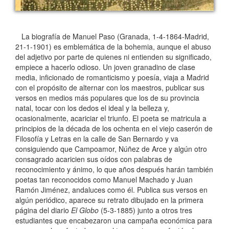
La biografía de Manuel Paso (Granada, 1-4-1864-Madrid,
21-1-1901) es emblemática de la bohemia, aunque el abuso
del adjetivo por parte de quienes ni entienden su significado,
empiece a hacerlo odioso. Un joven granadino de clase
media, inficionado de romanticismo y poesía, viaja a Madrid
con el propósito de alternar con los maestros, publicar sus
versos en medios más populares que los de su provincia
natal, tocar con los dedos el ideal y la belleza y,
ocasionalmente, acariciar el triunfo. El poeta se matricula a
principios de la década de los ochenta en el viejo caserón de
Filosofía y Letras en la calle de San Bernardo y va
consiguiendo que Campoamor, Núñez de Arce y algún otro
consagrado acaricien sus oídos con palabras de
reconocimiento y ánimo, lo que años después harán también
poetas tan reconocidos como Manuel Machado y Juan
Ramón Jiménez, andaluces como él. Publica sus versos en
algún periódico, aparece su retrato dibujado en la primera
página del diario
El Globo
(5-3-1885) junto a otros tres
estudiantes que encabezaron una campaña económica para