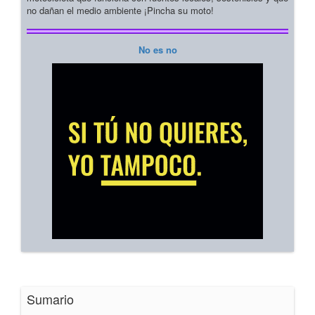
no dañan el medio ambiente ¡Pincha su moto!
No es no
Sumario