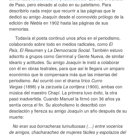
de Paso, pero elevado al cubo en su patetismo. Para
describirlo nada mejor que recurrir a las páginas que le
dedicó su amigo Joaquín desde el conmovido prólogo de la
edición de
Niebla
en 1902 hasta las páginas de sus
memorias.
Todavía el poeta continuó unos años en el periodismo,
colaborando sobre todo en medios radicales, como
El
País
,
El Resumen
y
La Democracia Social
. También estuvo
adscrito a grupos como Germinal y Gente Nueva, de similar
ideario y actitudes. Su amigo Joaquín le instó a colaborar
con él en obras teatrales, para que así le llegara un amparo
económico que le compensara más que las miserias del
periodismo. Así ocurrió con el drama lírico
Curro
Vargas
(1898) y la zarzuela
La cortijera
(1900), ambas con
música del maestro Chapí. La primera tuvo éxito, la otra
pasó inadvertida. Cuando Manuel la firmó con 36 años ya
sentía cerca el fin. Su alcoholismo lo describió con
desolación y fiereza su amigo Joaquín un año después de su
muerte:
No eran sus borracheras tumultuosas (…) entre voceríos
de amigos, chacharacheo de mujeres fáciles y espolazos del