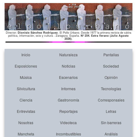
Director:
Dionisio Sánchez Rodríguez
. El Pollo Urbano. Desde 1977 la primera revista de sátira
política, información, ocio y cultura . Zaragoza. España.
Nº 254. Extra Verano (Julio Agosto
2026)
.
Inicio
Naturaleza
Pantallas
Exposiciones
Noticias
Sociedad
Música
Escenarios
Opinión
Silvicultura
Informes
Tecnologías
Ciencia
Gastronomía
Corresponsales
Entrevistas
Reportajes
Letras
Nosotras
Videoteca
Sin barreras
Mancheta
Incombustibles
Análisis