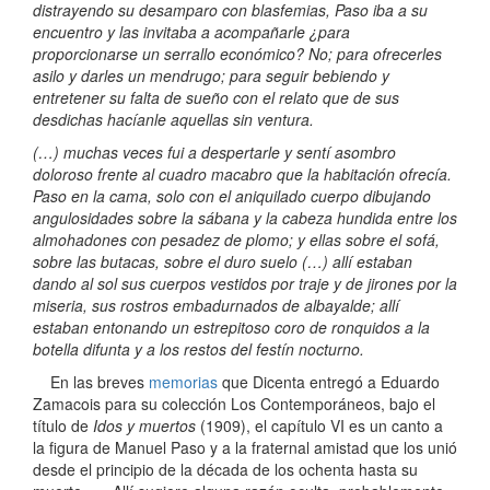
distrayendo su desamparo con blasfemias, Paso iba a su
encuentro y las invitaba a acompañarle ¿para
proporcionarse un serrallo económico? No; para ofrecerles
asilo y darles un mendrugo; para seguir bebiendo y
entretener su falta de sueño con el relato que de sus
desdichas hacíanle aquellas sin ventura.
(…) muchas veces fui a despertarle y sentí asombro
doloroso frente al cuadro macabro que la habitación ofrecía.
Paso en la cama, solo con el aniquilado cuerpo dibujando
angulosidades sobre la sábana y la cabeza hundida entre los
almohadones con pesadez de plomo; y ellas sobre el sofá,
sobre las butacas, sobre el duro suelo (…) allí estaban
dando al sol sus cuerpos vestidos por traje y de jirones por la
miseria, sus rostros embadurnados de albayalde; allí
estaban entonando un estrepitoso coro de ronquidos a la
botella difunta y a los restos del festín nocturno.
En las breves
memorias
que Dicenta entregó a Eduardo
Zamacois para su colección Los Contemporáneos, bajo el
título de
Idos y muertos
(1909), el capítulo VI es un canto a
la figura de Manuel Paso y a la fraternal amistad que los unió
desde el principio de la década de los ochenta hasta su