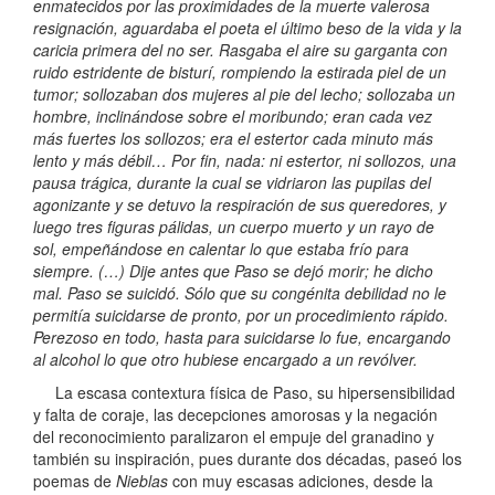
enmatecidos por las proximidades de la muerte valerosa
resignación, aguardaba el poeta el último beso de la vida y la
caricia primera del no ser. Rasgaba el aire su garganta con
ruido estridente de bisturí, rompiendo la estirada piel de un
tumor; sollozaban dos mujeres al pie del lecho; sollozaba un
hombre, inclinándose sobre el moribundo; eran cada vez
más fuertes los sollozos; era el estertor cada minuto más
lento y más débil… Por fin, nada: ni estertor, ni sollozos, una
pausa trágica, durante la cual se vidriaron las pupilas del
agonizante y se detuvo la respiración de sus queredores, y
luego tres figuras pálidas, un cuerpo muerto y un rayo de
sol, empeñándose en calentar lo que estaba frío para
siempre.
(…) Dije antes que Paso se dejó morir; he dicho
mal. Paso se suicidó. Sólo que su congénita debilidad no le
permitía suicidarse de pronto, por un procedimiento rápido.
Perezoso en todo, hasta para suicidarse lo fue, encargando
al alcohol lo que otro hubiese encargado a un revólver.
La escasa contextura física de Paso, su hipersensibilidad
y falta de coraje, las decepciones amorosas y la negación
del reconocimiento paralizaron el empuje del granadino y
también su inspiración, pues durante dos décadas, paseó los
poemas de
Nieblas
con muy escasas adiciones, desde la