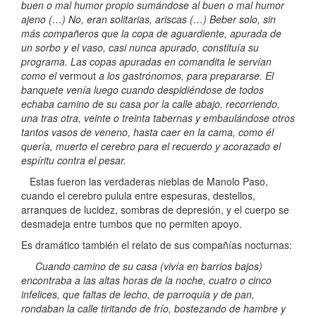
buen o mal humor propio sumándose al buen o mal humor
ajeno (…) No, eran solitarias, ariscas (…) Beber solo, sin
más compañeros que la copa de aguardiente, apurada de
un sorbo y el vaso, casi nunca apurado, constituía su
programa. Las copas apuradas en comandita le servían
como el
vermout
a los gastrónomos, para prepararse. El
banquete venía luego cuando despidiéndose de todos
echaba camino de su casa por la calle abajo, recorriendo,
una tras otra, veinte o treinta tabernas y embaulándose otros
tantos vasos de veneno, hasta caer en la cama, como él
quería, muerto el cerebro para el recuerdo y acorazado el
espíritu contra el pesar.
Estas fueron las verdaderas nieblas de Manolo Paso,
cuando el cerebro pulula entre espesuras, destellos,
arranques de lucidez, sombras de depresión, y el cuerpo se
desmadeja entre tumbos que no permiten apoyo.
Es dramático también el relato de sus compañías nocturnas:
Cuando camino de su casa (vivía en barrios bajos)
encontraba a las altas horas de la noche, cuatro o cinco
infelices, que faltas de lecho, de parroquia y de pan,
rondaban la calle tiritando de frío, bostezando de hambre y