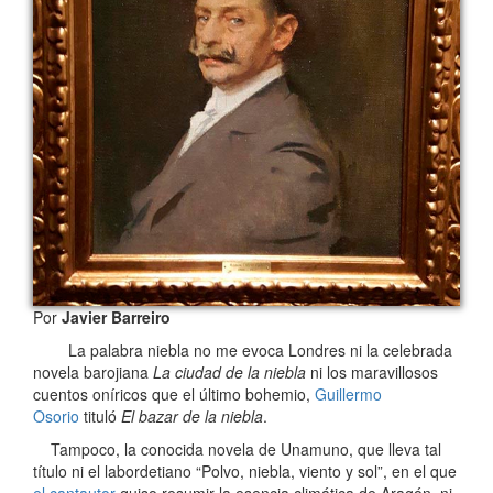
Por
Javier Barreiro
La palabra niebla no me evoca Londres ni la celebrada
novela barojiana
La ciudad de la niebla
ni los maravillosos
cuentos oníricos que el último bohemio,
Guillermo
Osorio
tituló
El bazar de la niebla
.
Tampoco, la conocida novela de Unamuno, que lleva tal
título ni el labordetiano “Polvo, niebla, viento y sol”, en el que
el cantautor
quiso resumir la esencia climática de Aragón, ni