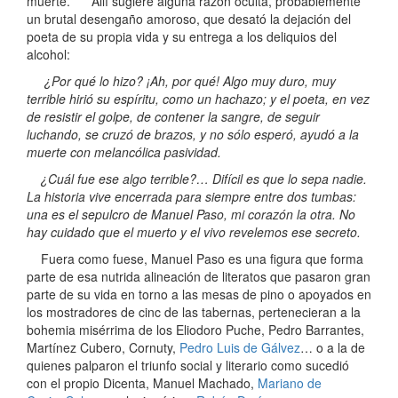
muerte. Allí sugiere alguna razón oculta, probablemente
un brutal desengaño amoroso, que desató la dejación del
poeta de su propia vida y su entrega a los deliquios del
alcohol:
¿Por qué lo hizo? ¡Ah, por qué! Algo muy duro, muy
terrible hirió su espíritu, como un hachazo; y el poeta, en vez
de resistir el golpe, de contener la sangre, de seguir
luchando, se cruzó de brazos, y no sólo esperó, ayudó a la
muerte con melancólica pasividad.
¿Cuál fue ese algo terrible?… Difícil es que lo sepa nadie.
La historia vive encerrada para siempre entre dos tumbas:
una es el sepulcro de Manuel Paso, mi corazón la otra. No
hay cuidado que el muerto y el vivo revelemos ese secreto.
Fuera como fuese, Manuel Paso es una figura que forma
parte de esa nutrida alineación de literatos que pasaron gran
parte de su vida en torno a las mesas de pino o apoyados en
los mostradores de cinc de las tabernas, pertenecieran a la
bohemia misérrima de los Eliodoro Puche, Pedro Barrantes,
Martínez Cubero, Cornuty,
Pedro Luis de Gálvez
… o a la de
quienes palparon el triunfo social y literario como sucedió
con el propio Dicenta, Manuel Machado,
Mariano de