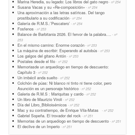
Marina Heredia, su legado: Los libros del gato negro
- nº 254
Susana Vacas y su «Re-composición»
- nº 254
Una aproximación a las letras satíricas. Del tango
prostibulario a su codificación
- nº 254
Galería de R.M.S.:’Pescatero’
- nº 254
Fosfenos
- nº 253
Balance de Barbitania 2026. El fervor de la palabra….
- nº
253
En el mismo camino: Enorme corazón
- nº 253
La máquina de escribir: Esperando al autobús
- nº 253
Los galgos del gitano Antón
- nº 253
Postales desde el filo
- nº 252
Memoriasde un arqueólogo en tiempo de descuento:
Capítulo 3
- nº 252
Un imbécil anda suelto
- nº 252
Colchón de púas: Ni blanco ni tinto ni tiene color, pero
Asunción es un personaje histórico
- nº 252
Galeria de R.M.S : Mariquitas y cardo
- nº 252
Un libro de Maurizio Viroli
- nº 252
Día del Libro_Biblioisémicos
- nº 252
Mac y su contratiempo, de Enrique Vila-Matas
- nº 252
Gabriel Sopeña. El trovador del rock
- nº 251
Memorias de un arqueólogo en tiempo de descuento
- nº 251
El declive de un Imperio
- nº 251