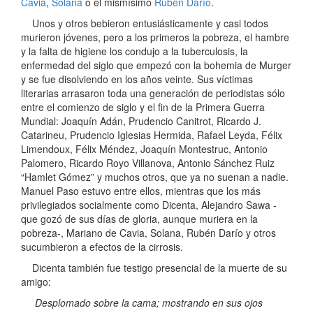
Cavia
,
Solana
o el mismísimo
Rubén Darío
.
Unos y otros bebieron entusiásticamente y casi todos
murieron jóvenes, pero a los primeros la pobreza, el hambre
y la falta de higiene los condujo a la tuberculosis, la
enfermedad del siglo que empezó con la bohemia de Murger
y se fue disolviendo en los años veinte. Sus víctimas
literarias arrasaron toda una generación de periodistas sólo
entre el comienzo de siglo y el fin de la Primera Guerra
Mundial: Joaquín Adán, Prudencio Canitrot, Ricardo J.
Catarineu, Prudencio Iglesias Hermida, Rafael Leyda, Félix
Limendoux, Félix Méndez, Joaquín Montestruc, Antonio
Palomero, Ricardo Royo Villanova, Antonio Sánchez Ruiz
“Hamlet Gómez” y muchos otros, que ya no suenan a nadie.
Manuel Paso estuvo entre ellos, mientras que los más
privilegiados socialmente como Dicenta, Alejandro Sawa -
que gozó de sus días de gloria, aunque muriera en la
pobreza-, Mariano de Cavia, Solana, Rubén Darío y otros
sucumbieron a efectos de la cirrosis.
Dicenta también fue testigo presencial de la muerte de su
amigo:
Desplomado sobre la cama; mostrando en sus ojos