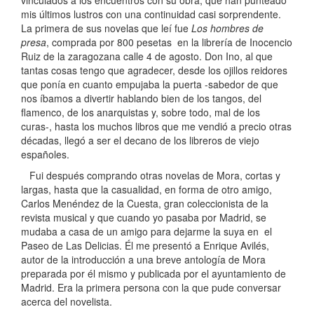
mis últimos lustros con una continuidad casi sorprendente.
La primera de sus novelas que leí fue
Los hombres de
presa
, comprada por 800 pesetas en la librería de Inocencio
Ruiz de la zaragozana calle 4 de agosto. Don Ino, al que
tantas cosas tengo que agradecer, desde los ojillos reidores
que ponía en cuanto empujaba la puerta -sabedor de que
nos íbamos a divertir hablando bien de los tangos, del
flamenco, de los anarquistas y, sobre todo, mal de los
curas-, hasta los muchos libros que me vendió a precio otras
décadas, llegó a ser el decano de los libreros de viejo
españoles.
Fui después comprando otras novelas de Mora, cortas y
largas, hasta que la casualidad, en forma de otro amigo,
Carlos Menéndez de la Cuesta, gran coleccionista de la
revista musical y que cuando yo pasaba por Madrid, se
mudaba a casa de un amigo para dejarme la suya en el
Paseo de Las Delicias. Él me presentó a Enrique Avilés,
autor de la introducción a una breve antología de Mora
preparada por él mismo y publicada por el ayuntamiento de
Madrid. Era la primera persona con la que pude conversar
acerca del novelista.