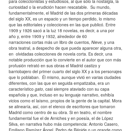
para coleccionistas y estudiosos, al que sólo la nostalgia, la
curiosidad o la erudición hacen rescatable. Su mundo,
fundamentalmente, el Madrid de las dos primeras décadas
del siglo XX, es un espacio y un tiempo perdido, lo mismo
que las editoriales y colecciones en las que publicó. Entre
1909 y 1926 sacó a la luz 18 novelas, es decir, a una por
año y, entre 1909 y 1932, alrededor de 60
narraciones cortas más un libro de cuentos,
Nieve,
y una
obra teatral, a despecho de que pueda aparecer alguna otra,
en olvidadas colecciones de novela corta. Es decir, una
notable producción que lo convierte en el autor que con más
profusión retrató en sus obras el Madrid castizo y
barriobajero del primer cuarto del siglo XX y a los personajes
que lo poblaban. Él mismo, aunque vivió en varias ciudades
diferentes, con las que en seguida empatizaba, era un
característico
gato
, casi siempre ataviado con su capa
española y que, incluso en su lenguaje narrativo, exhibía
vicios como el laísmo, propios de la gente de la capital. Mora
se alinearía, así, con el elenco de escritores que tomaron
Madrid como centro de su obra. Si en teatro, el nombre
fundamental fue el de Arniches y en poesía, el de López
Silva, en narrativa hubo más competencia: Antonio Casero,
Emiliano Ramírez Ángel, Pedro de Répide o un grande como