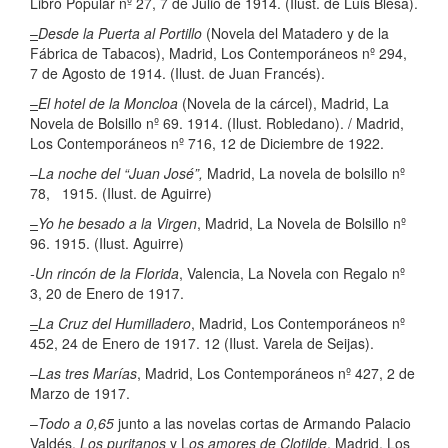
Libro Popular nº 27, 7 de Julio de 1914. (Ilust. de Luis Blesa).
–
Desde la Puerta al Portillo
(Novela del Matadero y de la
Fábrica de Tabacos), Madrid, Los Contemporáneos nº 294,
7 de Agosto de 1914. (Ilust. de Juan Francés).
–
El hotel de la Moncloa
(Novela de la cárcel), Madrid, La
Novela de Bolsillo nº 69. 1914. (Ilust. Robledano). / Madrid,
Los Contemporáneos nº 716, 12 de Diciembre de 1922.
–
La noche del “Juan José”,
Madrid, La novela de bolsillo nº
78, 1915. (Ilust. de Aguirre)
–
Yo he besado a la Virgen
, Madrid, La Novela de Bolsillo nº
96. 1915. (Ilust. Aguirre)
-Un rincón de la Florida
, Valencia, La Novela con Regalo nº
3, 20 de Enero de 1917.
–
La Cruz del Humilladero
, Madrid, Los Contemporáneos nº
452, 24 de Enero de 1917. 12 (Ilust. Varela de Seijas).
–
Las tres Marías
, Madrid, Los Contemporáneos nº 427, 2 de
Marzo de 1917.
–
Todo a 0,65
junto a las novelas cortas de Armando Palacio
Valdés,
Los puritanos
y L
os amores de Clotilde
, Madrid, Los