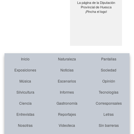
La página de la Diputación
Provincial de Huesca
¡Pincha el logo!
Inicio
Naturaleza
Pantallas
Exposiciones
Noticias
Sociedad
Música
Escenarios
Opinión
Silvicultura
Informes
Tecnologías
Ciencia
Gastronomía
Corresponsales
Entrevistas
Reportajes
Letras
Nosotras
Videoteca
Sin barreras