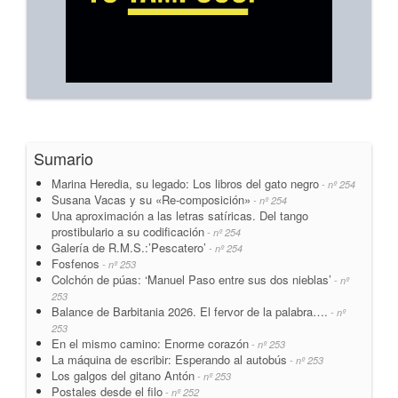
Sumario
Marina Heredia, su legado: Los libros del gato negro
- nº 254
Susana Vacas y su «Re-composición»
- nº 254
Una aproximación a las letras satíricas. Del tango
prostibulario a su codificación
- nº 254
Galería de R.M.S.:’Pescatero’
- nº 254
Fosfenos
- nº 253
Colchón de púas: ‘Manuel Paso entre sus dos nieblas’
- nº
253
Balance de Barbitania 2026. El fervor de la palabra….
- nº
253
En el mismo camino: Enorme corazón
- nº 253
La máquina de escribir: Esperando al autobús
- nº 253
Los galgos del gitano Antón
- nº 253
Postales desde el filo
- nº 252