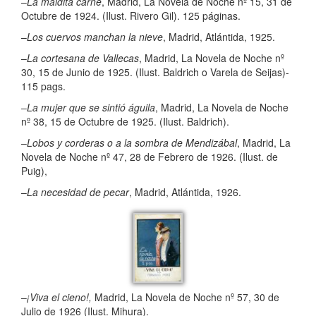
–
La maldita carne
, Madrid, La Novela de Noche nº 15, 31 de
Octubre de 1924. (Ilust. Rivero Gil). 125 páginas.
–
Los cuervos manchan la nieve
, Madrid, Atlántida, 1925.
–
La cortesana de Vallecas
, Madrid, La Novela de Noche nº
30, 15 de Junio de 1925. (Ilust. Baldrich o Varela de Seijas)-
115 pags.
–
La mujer que se sintió águila
, Madrid, La Novela de Noche
nº 38, 15 de Octubre de 1925. (Ilust. Baldrich).
–
Lobos y corderas o a la sombra de Mendizábal
, Madrid, La
Novela de Noche nº 47, 28 de Febrero de 1926. (Ilust. de
Puig),
–
La necesidad de pecar
, Madrid, Atlántida, 1926.
–
¡Viva el cieno!,
Madrid, La Novela de Noche nº 57, 30 de
Julio de 1926 (Ilust. Mihura).