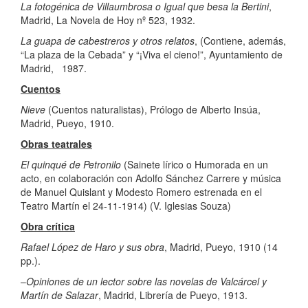
La fotogénica de Villaumbrosa o Igual que besa la Bertini
,
Madrid, La Novela de Hoy nº 523, 1932.
La guapa de cabestreros y otros relatos
, (Contiene, además,
“La plaza de la Cebada” y “
¡
Viva el cieno!”, Ayuntamiento de
Madrid, 1987.
Cuentos
Nieve
(Cuentos naturalistas), Prólogo de Alberto Insúa,
Madrid, Pueyo, 1910.
Obras teatrales
El quinqué de Petronilo
(Sainete lírico o Humorada en un
acto, en colaboración con Adolfo Sánchez Carrere y música
de Manuel Quislant y Modesto Romero estrenada en el
Teatro Martín el 24-11-1914) (V. Iglesias Souza)
Obra crítica
Rafael López de Haro y sus obra
, Madrid, Pueyo, 1910 (14
pp.).
–
Opiniones de un lector sobre las novelas de Valcárcel y
Martín de Salazar
, Madrid, Librería de Pueyo, 1913.