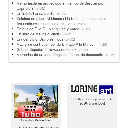
Memoriasde un arqueólogo en tiempo de descuento:
Capítulo 3
- nº 252
Un imbécil anda suelto
- nº 252
Colchón de púas: Ni blanco ni tinto ni tiene color, pero
Asunción es un personaje histórico
- nº 252
Galeria de R.M.S : Mariquitas y cardo
- nº 252
Un libro de Maurizio Viroli
- nº 252
Día del Libro_Biblioisémicos
- nº 252
Mac y su contratiempo, de Enrique Vila-Matas
- nº 252
Gabriel Sopeña. El trovador del rock
- nº 251
Memorias de un arqueólogo en tiempo de descuento
- nº 251
Una librería excepcional en la
red ¡Pincha el logo!
Coordina:
Perico Liso
El Pollo Urbano continúa con