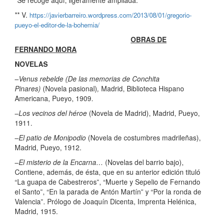
*Se recoge aquí, ligeramente ampliada.
** V.
https://javierbarreiro.wordpress.com/2013/08/01/gregorio-
pueyo-el-editor-de-la-bohemia/
OBRAS DE
FERNANDO MORA
NOVELAS
–
Venus rebelde
(
De las memorias de Conchita
Pinares)
(Novela pasional)
,
Madrid, Biblioteca Hispano
Americana, Pueyo, 1909.
–
Los vecinos del héroe
(Novela de Madrid), Madrid, Pueyo,
1911.
–
El patio de Monipodio
(Novela de costumbres madrileñas),
Madrid, Pueyo, 1912.
–
El misterio de la Encarna…
(Novelas del barrio bajo),
Contiene, además, de ésta, que en su anterior edición tituló
“La guapa de Cabestreros”, “Muerte y Sepelio de Fernando
el Santo”, “En la parada de Antón Martín” y “Por la ronda de
Valencia”. Prólogo de Joaquín Dicenta, Imprenta Helénica,
Madrid, 1915.