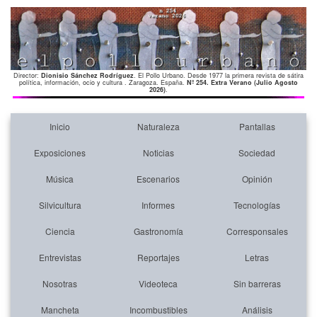
Director:
Dionisio Sánchez Rodríguez
. El Pollo Urbano. Desde 1977 la primera revista de sátira
política, información, ocio y cultura . Zaragoza. España.
Nº 254. Extra Verano (Julio Agosto
2026)
.
Inicio
Naturaleza
Pantallas
Exposiciones
Noticias
Sociedad
Música
Escenarios
Opinión
Silvicultura
Informes
Tecnologías
Ciencia
Gastronomía
Corresponsales
Entrevistas
Reportajes
Letras
Nosotras
Videoteca
Sin barreras
Mancheta
Incombustibles
Análisis