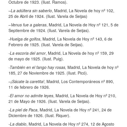
Octubre de 1923. (Ilust. Ramos).
–
La adúltera sin saberlo
, Madrid, La Novela de hoy nº 102,
25 de Abril de 1924. (Ilust. Varela de Seijas)
–
Venus fue a galeras
, Madrid, La Novela de Hoy nº 121, 5 de
Septiembre de 1924. (Ilust. Varela de Seijas).
-Huelga de golfos
, Madrid, La Novela de Hoy nº 143, 6 de
Febrero de 1925. (Ilust. Varela de Seijas).
-La escoria del amor
, Madrid, La Novela de hoy nº 159, 29
de mayo de 1925. (Ilust. Puig).
-También en el fango hay rosas,
Madrid, La Novela de hoy nº
185, 27 de Noviembre de 1925. (Ilust. Picó).
–
¡Sácate la caretita!
, Madrid, Los Contemporáneos nº 890,
11 de febrero de 1926.
-El amor no admite leyes
, Madrid, La Novela de Hoy nº 210,
21 de Mayo de 1926. (Ilust. Varela de Seijas).
-La piel de Paca
, Madrid, La Novela de Hoy nº 241, 24 de
Diciembre de 1926. (Ilust. Riquer).
-La diablo
, Madrid, La Novela de Hoy nº 274, 12 de Agosto