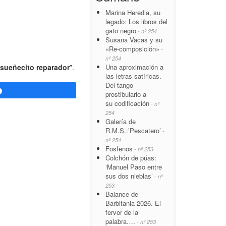
Marina Heredia, su
legado: Los libros del
gato negro
- nº 254
Susana Vacas y su
«Re-composición»
-
nº 254
Una aproximación a
sueñecito reparador
”.
las letras satíricas.
Del tango
Compartir
prostibulario a
su codificación
- nº
254
Galería de
R.M.S.:’Pescatero’
-
nº 254
Fosfenos
- nº 253
Colchón de púas:
‘Manuel Paso entre
sus dos nieblas’
- nº
253
Balance de
Barbitania 2026. El
fervor de la
palabra….
- nº 253