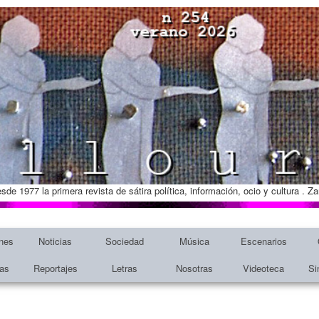
esde 1977 la primera revista de sátira política, información, ocio y cultura . 
nes
Noticias
Sociedad
Música
Escenarios
tas
Reportajes
Letras
Nosotras
Videoteca
Si