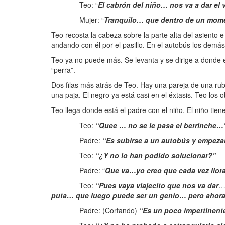
Teo: “
El cabrón del niño… nos va a dar el 
Mujer: “
Tranquilo… que dentro de un mome
Teo recosta la cabeza sobre la parte alta del asiento 
andando con él por el pasillo. En el autobús los demás
Teo ya no puede más. Se levanta y se dirige a donde es
“perra”.
Dos filas más atrás de Teo. Hay una pareja de una rub
una paja. El negro ya está casi en el éxtasis. Teo los 
Teo llega donde está el padre con el niño. El niño tien
Teo:
“Quee … no se le pasa el berrinche…
Padre:
“Es subirse a un autobús y empeza
Teo:
“¿Y no lo han podido solucionar?”
Padre: “
Que va…yo creo que cada vez llora
Teo:
“Pues vaya viajecito que nos va dar
puta… que luego puede ser un genio… pero ahora
Padre: (Cortando)
“Es un poco impertinente