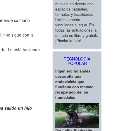
musical en directo con
espacios naturales,
termales y localidades
históricamente
pretende calmarlo
vinculadas al agua. En
todas las actuaciones la
 niño sigue con la
entrada es libre y gratuita
¡Pincha la foto!
erte. Le está haciendo
TECNOLOGIA
POPULAR
Ingeniero holandés
desarrolla una
motocicleta que
funciona con metano
recuperado de los
humedales
a salido un hijo
Por
Lolita Piedrahita