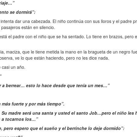
viaje…”
nto se dormirá”:
e intenta dar una cabezada. El niño continúa con sus lloros y el padre 
 pasajeros están en silencio.
tá el padre con el niño que se ha sentado. Lo tiene en brazos, pero el
ia, maciza, que le tiene metida la mano en la bragueta de un negro fu
observa, ve lo que están haciendo, pero no les dice nada.
e casi un año.
”
r a berrear… esto lo hace desde que tenía un mes…”
 más fuerte y por más tiempo”.
…
Su madre será una santa y usted el santo Job…pero el niño les h
 a tocarnos los…”
, pero espero que el sueño y el berrinche lo deje dormido”: