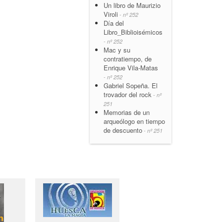
Un libro de Maurizio
Viroli
- nº 252
Día del
Libro_Biblioisémicos
- nº 252
Mac y su
contratiempo, de
Enrique Vila-Matas
- nº 252
Gabriel Sopeña. El
trovador del rock
- nº
251
Memorias de un
arqueólogo en tiempo
de descuento
- nº 251