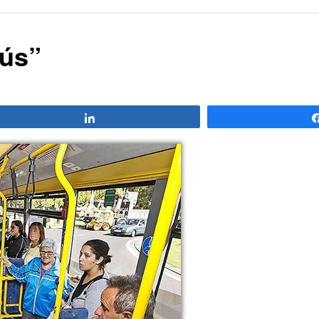
bús”
Compartir