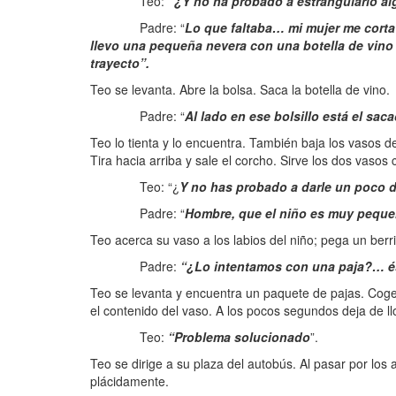
Teo:
“¿Y no ha probado a estrangularlo a
Padre: “
Lo que faltaba… mi mujer me corta
llevo una pequeña nevera con una botella de vino
trayecto”.
Teo se levanta. Abre la bolsa. Saca la botella de vino.
Padre: “
Al lado en ese bolsillo está el sa
Teo lo tienta y lo encuentra. También baja los vasos de
Tira hacia arriba y sale el corcho. Sirve los dos vasos 
Teo: “¿
Y no has probado a darle un poco de
Padre: “
Hombre, que el niño es muy peque
Teo acerca su vaso a los labios del niño; pega un berrid
Padre:
“¿Lo intentamos con una paja?… és
Teo se levanta y encuentra un paquete de pajas. Coge 
el contenido del vaso. A los pocos segundos deja de ll
Teo:
“Problema solucionado
”.
Teo se dirige a su plaza del autobús. Al pasar por los
plácidamente.