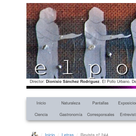
Director:
Dionisio Sánchez Rodríguez
. El Pollo Urbano. D
Inicio
Naturaleza
Pantallas
Exposicio
Ciencia
Gastronomía
Corresponsales
Entrevis
Inicio
Letras
Revista nº 244