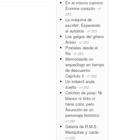
En el mismo camino:
Enorme corazón
- nº
253
La máquina de
escribir: Esperando
al autobús
- nº 253
Los galgos del gitano
Antón
- nº 253
Postales desde el
filo
- nº 252
Memoriasde un
arqueólogo en tiempo
de descuento:
Capítulo 3
- nº 252
Un imbécil anda
suelto
- nº 252
Colchón de púas: Ni
blanco ni tinto ni
tiene color, pero
Asunción es un
personaje histórico
-
nº 252
Galeria de R.M.S :
Mariquitas y cardo
-
nº 252