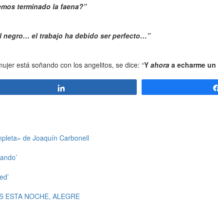
mos terminado la faena?”
 negro… el trabajo ha debido ser perfecto…”
ujer está soñando con los angelitos, se dice: “
Y
ahora
a echarme un 
Compartir
mpleta» de Joaquín Carbonell
ando’
ed’
S ESTA NOCHE, ALEGRE