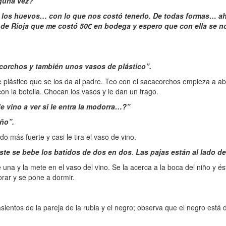
lguna vez?”
 los huevos… con lo que nos costó tenerlo.
De todas formas… ahí 
 de Rioja que me costó 50€ en bodega y espero que con ella se 
cacorchos y también unos vasos de plástico”.
 plástico que se los da al padre. Teo con el sacacorchos empieza a abri
con la botella. Chocan los vasos y le dan un trago.
 vino a ver si le entra la modorra…?”
ño”.
o más fuerte y casi le tira el vaso de vino.
te se bebe los batidos de dos
en dos
.
Las pajas están al lado de 
una y la mete en el vaso del vino. Se la acerca a la boca del niño y 
orar y se pone a dormir.
 asientos de la pareja de la rubia y el negro; observa que el negro está