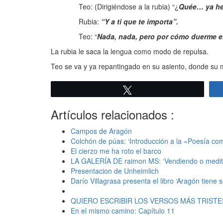
Teo: (Dirigiéndose a la rubia) “¿
Quée… ya he
Rubia:
“Y a ti que te importa”.
Teo: “
Nada, nada, pero por cómo duerme el
La rubia le saca la lengua como modo de repulsa.
Teo se va y ya repantingado en su asiento, donde su m
Twittear
Artículos relacionados :
Campos de Aragón
Colchón de púas: ‘Introducción a la «Poesía co
El cierzo me ha roto el barco
LA GALERÍA DE raimon MS: ‘Vendiendo o medit
Presentacion de Unheimlich
Darío Villagrasa presenta el libro ‘Aragón tiene s
QUIERO ESCRIBIR LOS VERSOS MÁS TRISTE
En el mismo camino: Capítulo 11