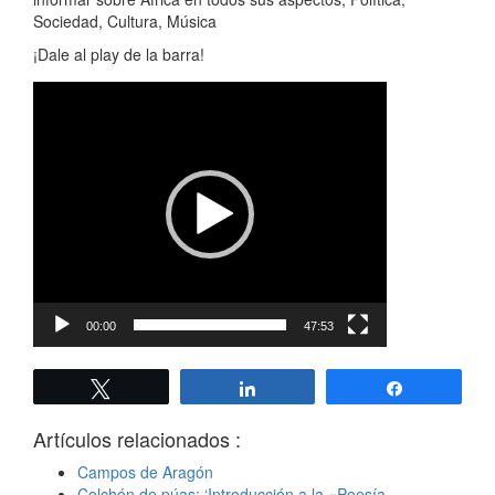
Sociedad, Cultura, Música
¡Dale al play de la barra!
Reproductor
de
vídeo
00:00
47:53
Twittear
Compartir
Compartir
Artículos relacionados :
Campos de Aragón
Colchón de púas: ‘Introducción a la «Poesía