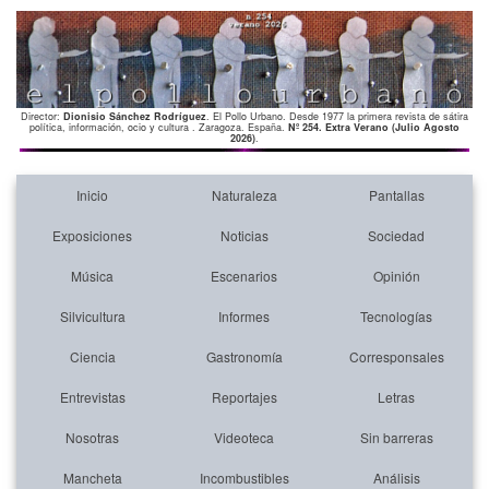
Director:
Dionisio Sánchez Rodríguez
. El Pollo Urbano. Desde 1977 la primera revista de sátira
política, información, ocio y cultura . Zaragoza. España.
Nº 254. Extra Verano (Julio Agosto
2026)
.
Inicio
Naturaleza
Pantallas
Exposiciones
Noticias
Sociedad
Música
Escenarios
Opinión
Silvicultura
Informes
Tecnologías
Ciencia
Gastronomía
Corresponsales
Entrevistas
Reportajes
Letras
Nosotras
Videoteca
Sin barreras
Mancheta
Incombustibles
Análisis