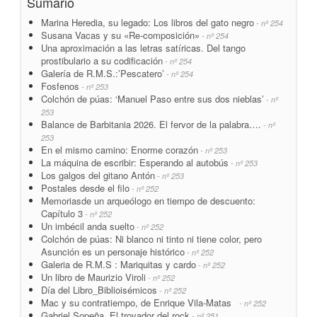
Sumario
Marina Heredia, su legado: Los libros del gato negro
- nº 254
Susana Vacas y su «Re-composición»
- nº 254
Una aproximación a las letras satíricas. Del tango
prostibulario a su codificación
- nº 254
Galería de R.M.S.:’Pescatero’
- nº 254
Fosfenos
- nº 253
Colchón de púas: ‘Manuel Paso entre sus dos nieblas’
- nº
253
Balance de Barbitania 2026. El fervor de la palabra….
- nº
253
En el mismo camino: Enorme corazón
- nº 253
La máquina de escribir: Esperando al autobús
- nº 253
Los galgos del gitano Antón
- nº 253
Postales desde el filo
- nº 252
Memoriasde un arqueólogo en tiempo de descuento:
Capítulo 3
- nº 252
Un imbécil anda suelto
- nº 252
Colchón de púas: Ni blanco ni tinto ni tiene color, pero
Asunción es un personaje histórico
- nº 252
Galeria de R.M.S : Mariquitas y cardo
- nº 252
Un libro de Maurizio Viroli
- nº 252
Día del Libro_Biblioisémicos
- nº 252
Mac y su contratiempo, de Enrique Vila-Matas
- nº 252
Gabriel Sopeña. El trovador del rock
- nº 251