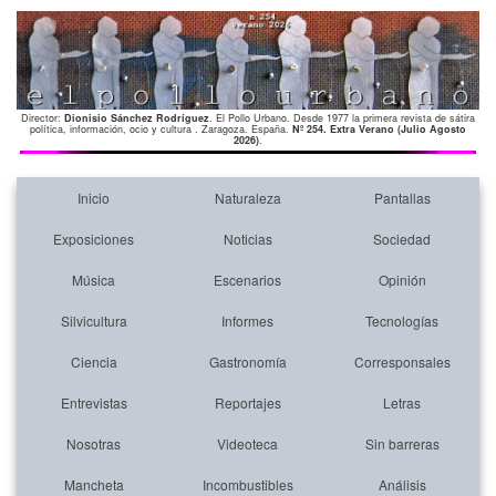
Director:
Dionisio Sánchez Rodríguez
. El Pollo Urbano. Desde 1977 la primera revista de sátira
política, información, ocio y cultura . Zaragoza. España.
Nº 254. Extra Verano (Julio Agosto
2026)
.
Inicio
Naturaleza
Pantallas
Exposiciones
Noticias
Sociedad
Música
Escenarios
Opinión
Silvicultura
Informes
Tecnologías
Ciencia
Gastronomía
Corresponsales
Entrevistas
Reportajes
Letras
Nosotras
Videoteca
Sin barreras
Mancheta
Incombustibles
Análisis