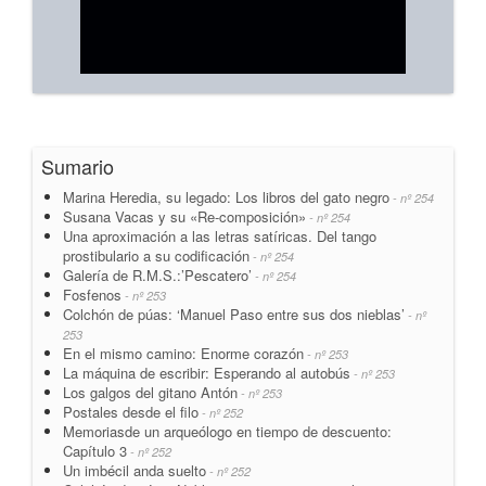
Sumario
Marina Heredia, su legado: Los libros del gato negro
- nº 254
Susana Vacas y su «Re-composición»
- nº 254
Una aproximación a las letras satíricas. Del tango
prostibulario a su codificación
- nº 254
Galería de R.M.S.:’Pescatero’
- nº 254
Fosfenos
- nº 253
Colchón de púas: ‘Manuel Paso entre sus dos nieblas’
- nº
253
En el mismo camino: Enorme corazón
- nº 253
La máquina de escribir: Esperando al autobús
- nº 253
Los galgos del gitano Antón
- nº 253
Postales desde el filo
- nº 252
Memoriasde un arqueólogo en tiempo de descuento:
Capítulo 3
- nº 252
Un imbécil anda suelto
- nº 252