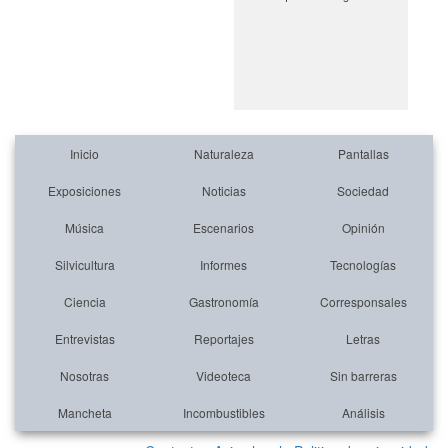
Inicio
Naturaleza
Pantallas
Exposiciones
Noticias
Sociedad
Música
Escenarios
Opinión
Silvicultura
Informes
Tecnologías
Ciencia
Gastronomía
Corresponsales
Entrevistas
Reportajes
Letras
Nosotras
Videoteca
Sin barreras
Mancheta
Incombustibles
Análisis