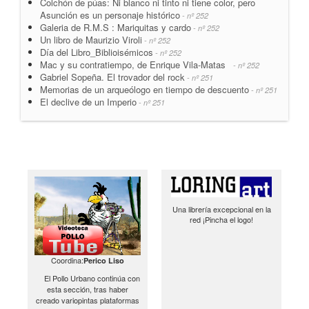
Colchón de púas: Ni blanco ni tinto ni tiene color, pero
Asunción es un personaje histórico
- nº 252
Galeria de R.M.S : Mariquitas y cardo
- nº 252
Un libro de Maurizio Viroli
- nº 252
Día del Libro_Biblioisémicos
- nº 252
Mac y su contratiempo, de Enrique Vila-Matas
- nº 252
Gabriel Sopeña. El trovador del rock
- nº 251
Memorias de un arqueólogo en tiempo de descuento
- nº 251
El declive de un Imperio
- nº 251
Una librería excepcional en la
red ¡Pincha el logo!
Coordina:
Perico Liso
El Pollo Urbano continúa con
esta sección, tras haber
creado variopintas plataformas