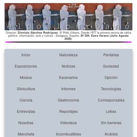
Director:
Dionisio Sánchez Rodríguez
. El Pollo Urbano. Desde 1977 la primera revista de sátira
política, información, ocio y cultura . Zaragoza. España.
Nº 254. Extra Verano (Julio Agosto
2026)
.
Inicio
Naturaleza
Pantallas
Exposiciones
Noticias
Sociedad
Música
Escenarios
Opinión
Silvicultura
Informes
Tecnologías
Ciencia
Gastronomía
Corresponsales
Entrevistas
Reportajes
Letras
Nosotras
Videoteca
Sin barreras
Mancheta
Incombustibles
Análisis