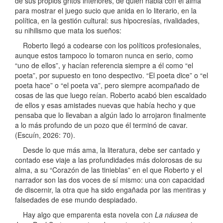
de sus propios gritos interiores, de quien habla con el alma
para mostrar el juego sucio que anida en lo literario, en la
política, en la gestión cultural: sus hipocresías, rivalidades,
su nihilismo que mata los sueños:
Roberto llegó a codearse con los políticos profesionales,
aunque estos tampoco lo tomaron nunca en serio, como
“uno de ellos”, y hacían referencia siempre a él como “el
poeta”, por supuesto en tono despectivo. “El poeta dice” o “el
poeta hace” o “el poeta va”, pero siempre acompañado de
cosas de las que luego reían. Roberto acabó bien escaldado
de ellos y esas amistades nuevas que había hecho y que
pensaba que lo llevaban a algún lado lo arrojaron finalmente
a lo más profundo de un pozo que él terminó de cavar.
(Escuín, 2026: 70).
Desde lo que más ama, la literatura, debe ser cantado y
contado ese viaje a las profundidades más dolorosas de su
alma, a su “Corazón de las tinieblas” en el que Roberto y el
narrador son las dos voces de sí mismo: una con capacidad
de discernir, la otra que ha sido engañada por las mentiras y
falsedades de ese mundo despiadado.
Hay algo que emparenta esta novela con
La náusea
de