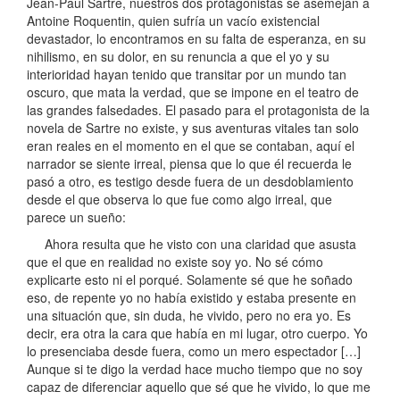
Jean-Paul Sartre, nuestros dos protagonistas se asemejan a
Antoine Roquentin, quien sufría un vacío existencial
devastador, lo encontramos en su falta de esperanza, en su
nihilismo, en su dolor, en su renuncia a que el yo y su
interioridad hayan tenido que transitar por un mundo tan
oscuro, que mata la verdad, que se impone en el teatro de
las grandes falsedades. El pasado para el protagonista de la
novela de Sartre no existe, y sus aventuras vitales tan solo
eran reales en el momento en el que se contaban, aquí el
narrador se siente irreal, piensa que lo que él recuerda le
pasó a otro, es testigo desde fuera de un desdoblamiento
desde el que observa lo que fue como algo irreal, que
parece un sueño:
Ahora resulta que he visto con una claridad que asusta
que el que en realidad no existe soy yo. No sé cómo
explicarte esto ni el porqué. Solamente sé que he soñado
eso, de repente yo no había existido y estaba presente en
una situación que, sin duda, he vivido, pero no era yo. Es
decir, era otra la cara que había en mi lugar, otro cuerpo. Yo
lo presenciaba desde fuera, como un mero espectador […]
Aunque si te digo la verdad hace mucho tiempo que no soy
capaz de diferenciar aquello que sé que he vivido, lo que me