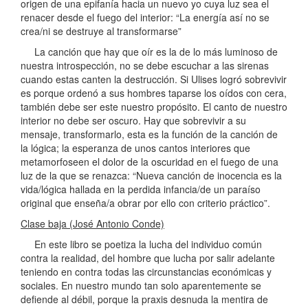
origen de una epifanía hacia un nuevo yo cuya luz sea el
renacer desde el fuego del interior: “La energía así no se
crea/ni se destruye al transformarse”
La canción que hay que oír es la de lo más luminoso de
nuestra introspección, no se debe escuchar a las sirenas
cuando estas canten la destrucción. Si Ulises logró sobrevivir
es porque ordenó a sus hombres taparse los oídos con cera,
también debe ser este nuestro propósito. El canto de nuestro
interior no debe ser oscuro. Hay que sobrevivir a su
mensaje, transformarlo, esta es la función de la canción de
la lógica; la esperanza de unos cantos interiores que
metamorfoseen el dolor de la oscuridad en el fuego de una
luz de la que se renazca: “Nueva canción de inocencia es la
vida/lógica hallada en la perdida infancia/de un paraíso
original que enseña/a obrar por ello con criterio práctico”.
Clase baja (José Antonio Conde)
En este libro se poetiza la lucha del individuo común
contra la realidad, del hombre que lucha por salir adelante
teniendo en contra todas las circunstancias económicas y
sociales. En nuestro mundo tan solo aparentemente se
defiende al débil, porque la praxis desnuda la mentira de