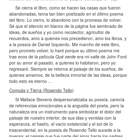
Se cierra el libro, como se hacen las casas que fueron
abandonadas, tema tan bien poetizado en el último poema
del libro. Lo cierro, lo abandono con la promesa de volver.
Sé que el silencio en blanco de la página fue sembrado de
ideas, de sueños y yo como recolector, agricultor de
recuerdos, amo a quienes nos precedieron, amo los libros, y
a la poesía de Daniel Izquierdo. Me marcho de este libro,
pero prometo volver, lo haré porque su último poema me
trae ecos de la película
Qué verde era mi valle
de John Ford
por su amor al pasado, a quienes lo habitaron, pero yo
regresaré. Siempre se retorna al paisaje de los sueños, de
quienes amamos, de la belleza inmortal de las ideas, porque
todo esto es eterno …
Compás y Tierra (Rosendo Tello)
Si Wallace Stevens despersonalizaba su poesía, carecía
de referencias emocionales a la angustia del poeta, pero la
naturaleza era un instrumento para simbolizar el dolor del
paisaje de nuestro interior, de sus idas y venidas con la
esperanza, el hastío, el vacío existencial y el sol de lo
trascendental, en la poesía de Rosendo Tello sucede a la
inversa; el paisaje que fue parte del amor hacia los padres,