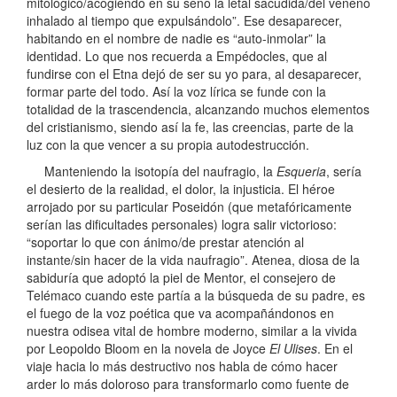
mitológico/acogiendo en su seno la letal sacudida/del veneno
inhalado al tiempo que expulsándolo”. Ese desaparecer,
habitando en el nombre de nadie es “auto-inmolar” la
identidad. Lo que nos recuerda a Empédocles, que al
fundirse con el Etna dejó de ser su yo para, al desaparecer,
formar parte del todo. Así la voz lírica se funde con la
totalidad de la trascendencia, alcanzando muchos elementos
del cristianismo, siendo así la fe, las creencias, parte de la
luz con la que vencer a su propia autodestrucción.
Manteniendo la isotopía del naufragio, la
Esqueria
, sería
el desierto de la realidad, el dolor, la injusticia. El héroe
arrojado por su particular Poseidón (que metafóricamente
serían las dificultades personales) logra salir victorioso:
“soportar lo que con ánimo/de prestar atención al
instante/sin hacer de la vida naufragio”. Atenea, diosa de la
sabiduría que adoptó la piel de Mentor, el consejero de
Telémaco cuando este partía a la búsqueda de su padre, es
el fuego de la voz poética que va acompañándonos en
nuestra odisea vital de hombre moderno, similar a la vivida
por Leopoldo Bloom en la novela de Joyce
El Ulises
. En el
viaje hacia lo más destructivo nos habla de cómo hacer
arder lo más doloroso para transformarlo como fuente de