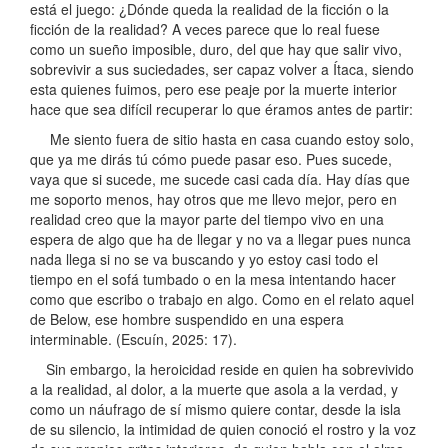
está el juego: ¿Dónde queda la realidad de la ficción o la
ficción de la realidad? A veces parece que lo real fuese
como un sueño imposible, duro, del que hay que salir vivo,
sobrevivir a sus suciedades, ser capaz volver a Ítaca, siendo
esta quienes fuimos, pero ese peaje por la muerte interior
hace que sea difícil recuperar lo que éramos antes de partir:
Me siento fuera de sitio hasta en casa cuando estoy solo,
que ya me dirás tú cómo puede pasar eso. Pues sucede,
vaya que si sucede, me sucede casi cada día. Hay días que
me soporto menos, hay otros que me llevo mejor, pero en
realidad creo que la mayor parte del tiempo vivo en una
espera de algo que ha de llegar y no va a llegar pues nunca
nada llega si no se va buscando y yo estoy casi todo el
tiempo en el sofá tumbado o en la mesa intentando hacer
como que escribo o trabajo en algo. Como en el relato aquel
de Below, ese hombre suspendido en una espera
interminable. (Escuín, 2025: 17).
Sin embargo, la heroicidad reside en quien ha sobrevivido
a la realidad, al dolor, a la muerte que asola a la verdad, y
como un náufrago de sí mismo quiere contar, desde la isla
de su silencio, la intimidad de quien conoció el rostro y la voz