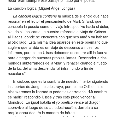
recorrerán siempre ese paisaje pintado por el poeta.
La canción lógica (Miguel Ángel Longás)
La canción lógica contiene la
música de silencio que hace
resonar en el lector el pensamiento de Mark Strand, que
concebía la poesía como un viaje introspectivo hacia el dolor,
siendo simbólicamente nuestro referente el viaje de Odiseo
al Hades, donde se encuentra con quienes amó y ya habitan
al otro lado. Esta misma idea aparece en este poemario que
sugiere que la vida es un viaje de descenso a nuestros
infiernos, pero como Ulises debemos encontrar allí la fuerza
para emerger de nuestras propias llamas. Descender a “los
mundos subterráneos de la vida” y renacer cuando el fuego
de la luz del alma descienda “al inframundo a fin de
rescatarlo”.
El cíclope, que es la sombra de nuestro interior siguiendo
las teorías de Jung, nos destruye, pero como Odiseo solo
alcanzaremos la libertad si podemos derrotarlo. “Mi nombre
es nadie” respondió Ulises y tras esto pudo vencer al
Monstruo. En igual batalla el yo poético vence al dragón,
sobrevive al fuego de su autodestrucción, derrota a su
propia oscuridad: “a la manera de héroe