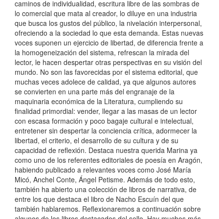
caminos de individualidad, escritura libre de las sombras de
lo comercial que mata al creador, lo diluye en una industria
que busca los gustos del público, la nivelación interpersonal,
ofreciendo a la sociedad lo que esta demanda. Estas nuevas
voces suponen un ejercicio de libertad, de diferencia frente a
la homogeneización del sistema, refrescan la mirada del
lector, le hacen despertar otras perspectivas en su visión del
mundo. No son las favorecidas por el sistema editorial, que
muchas veces adolece de calidad, ya que algunos autores
se convierten en una parte más del engranaje de la
maquinaria económica de la Literatura, cumpliendo su
finalidad primordial: vender, llegar a las masas de un lector
con escasa formación y poco bagaje cultural e intelectual,
entretener sin despertar la conciencia crítica, adormecer la
libertad, el criterio, el desarrollo de su cultura y de su
capacidad de reflexión. Destaca nuestra querida Marina ya
como uno de los referentes editoriales de poesía en Aragón,
habiendo publicado a relevantes voces como José María
Micó, Anchel Conte, Ángel Petisme. Además de todo esto,
también ha abierto una colección de libros de narrativa, de
entre los que destaca el libro de Nacho Escuín del que
también hablaremos. Reflexionaremos a continuación sobre
algunos de los libros destacados del sello. Hay muchos más