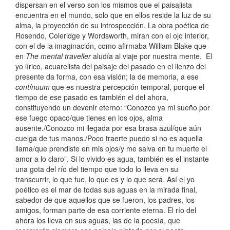
dispersan en el verso son los mismos que el paisajista
encuentra en el mundo, solo que en ellos reside la luz de su
alma, la proyección de su introspección. La obra poética de
Rosendo, Coleridge y Wordsworth, miran con el ojo interior,
con el de la imaginación, como afirmaba William Blake que
en
The mental traveller
aludía al viaje por nuestra mente. El
yo lírico, acuarelista del paisaje del pasado en el lienzo del
presente da forma, con esa visión; la de memoria, a ese
contínuum
que es nuestra percepción temporal, porque el
tiempo de ese pasado es también el del ahora,
constituyendo un devenir eterno: “Conozco ya mi sueño por
ese fuego opaco/que tienes en los ojos, alma
ausente./Conozco mi llegada por esa brasa azul/que aún
cuelga de tus manos./Poco traerte puedo si no es aquella
llama/que prendiste en mis ojos/y me salva en tu muerte el
amor a lo claro”. Si lo vivido es agua, también es el instante
una gota del río del tiempo que todo lo lleva en su
transcurrir, lo que fue, lo que es y lo que será. Así el yo
poético es el mar de todas sus aguas en la mirada final,
sabedor de que aquellos que se fueron, los padres, los
amigos, forman parte de esa corriente eterna. El río del
ahora los lleva en sus aguas, las de la poesía, que