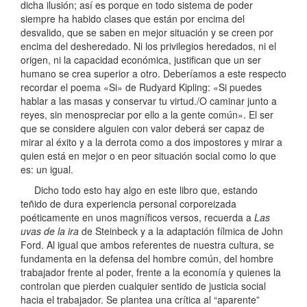
dicha ilusión; así es porque en todo sistema de poder
siempre ha habido clases que están por encima del
desvalido, que se saben en mejor situación y se creen por
encima del desheredado. Ni los privilegios heredados, ni el
origen, ni la capacidad económica, justifican que un ser
humano se crea superior a otro. Deberíamos a este respecto
recordar el poema «Si» de Rudyard Kipling: «Si puedes
hablar a las masas y conservar tu virtud./O caminar junto a
reyes, sin menospreciar por ello a la gente común». El ser
que se considere alguien con valor deberá ser capaz de
mirar al éxito y a la derrota como a dos impostores y mirar a
quien está en mejor o en peor situación social como lo que
es: un igual.
Dicho todo esto hay algo en este libro que, estando
teñido de dura experiencia personal corporeizada
poéticamente en unos magníficos versos, recuerda a
Las
uvas de la ira
de Steinbeck y a la adaptación fílmica de John
Ford. Al igual que ambos referentes de nuestra cultura, se
fundamenta en la defensa del hombre común, del hombre
trabajador frente al poder, frente a la economía y quienes la
controlan que pierden cualquier sentido de justicia social
hacia el trabajador. Se plantea una crítica al “aparente”