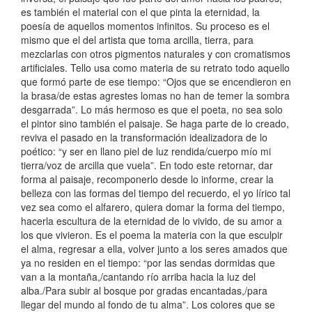
es también el material con el que pinta la eternidad, la
poesía de aquellos momentos infinitos. Su proceso es el
mismo que el del artista que toma arcilla, tierra, para
mezclarlas con otros pigmentos naturales y con cromatismos
artificiales. Tello usa como materia de su retrato todo aquello
que formó parte de ese tiempo: “Ojos que se encendieron en
la brasa/de estas agrestes lomas no han de temer la sombra
desgarrada”. Lo más hermoso es que el poeta, no sea solo
el pintor sino también el paisaje. Se haga parte de lo creado,
reviva el pasado en la transformación idealizadora de lo
poético: “y ser en llano piel de luz rendida/cuerpo mío mi
tierra/voz de arcilla que vuela”. En todo este retornar, dar
forma al paisaje, recomponerlo desde lo informe, crear la
belleza con las formas del tiempo del recuerdo, el yo lírico tal
vez sea como el alfarero, quiera domar la forma del tiempo,
hacerla escultura de la eternidad de lo vivido, de su amor a
los que vivieron. Es el poema la materia con la que esculpir
el alma, regresar a ella, volver junto a los seres amados que
ya no residen en el tiempo: “por las sendas dormidas que
van a la montaña,/cantando río arriba hacia la luz del
alba./Para subir al bosque por gradas encantadas,/para
llegar del mundo al fondo de tu alma”. Los colores que se