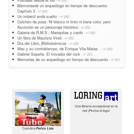
Postales desde el filo
- nº 252
Memoriasde un arqueólogo en tiempo de descuento:
Capítulo 3
- nº 252
Un imbécil anda suelto
- nº 252
Colchón de púas: Ni blanco ni tinto ni tiene color, pero
Asunción es un personaje histórico
- nº 252
Galeria de R.M.S : Mariquitas y cardo
- nº 252
Un libro de Maurizio Viroli
- nº 252
Día del Libro_Biblioisémicos
- nº 252
Mac y su contratiempo, de Enrique Vila-Matas
- nº 252
Gabriel Sopeña. El trovador del rock
- nº 251
Memorias de un arqueólogo en tiempo de descuento
- nº 251
Una librería excepcional en la
red ¡Pincha el logo!
Coordina:
Perico Liso