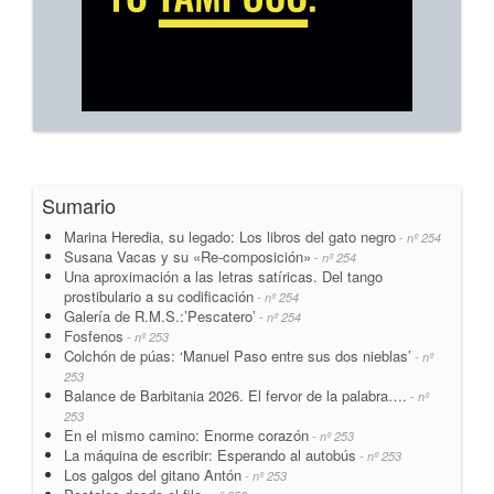
Sumario
Marina Heredia, su legado: Los libros del gato negro
- nº 254
Susana Vacas y su «Re-composición»
- nº 254
Una aproximación a las letras satíricas. Del tango
prostibulario a su codificación
- nº 254
Galería de R.M.S.:’Pescatero’
- nº 254
Fosfenos
- nº 253
Colchón de púas: ‘Manuel Paso entre sus dos nieblas’
- nº
253
Balance de Barbitania 2026. El fervor de la palabra….
- nº
253
En el mismo camino: Enorme corazón
- nº 253
La máquina de escribir: Esperando al autobús
- nº 253
Los galgos del gitano Antón
- nº 253