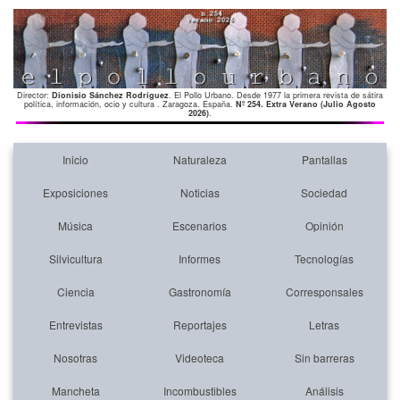
Director:
Dionisio Sánchez Rodríguez
. El Pollo Urbano. Desde 1977 la primera revista de sátira
política, información, ocio y cultura . Zaragoza. España.
Nº 254. Extra Verano (Julio Agosto
2026)
.
Inicio
Naturaleza
Pantallas
Exposiciones
Noticias
Sociedad
Música
Escenarios
Opinión
Silvicultura
Informes
Tecnologías
Ciencia
Gastronomía
Corresponsales
Entrevistas
Reportajes
Letras
Nosotras
Videoteca
Sin barreras
Mancheta
Incombustibles
Análisis