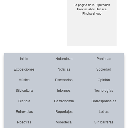
La página de la Diputación
Provincial de Huesca
¡Pincha el logo!
Inicio
Naturaleza
Pantallas
Exposiciones
Noticias
Sociedad
Música
Escenarios
Opinión
Silvicultura
Informes
Tecnologías
Ciencia
Gastronomía
Corresponsales
Entrevistas
Reportajes
Letras
Nosotras
Videoteca
Sin barreras