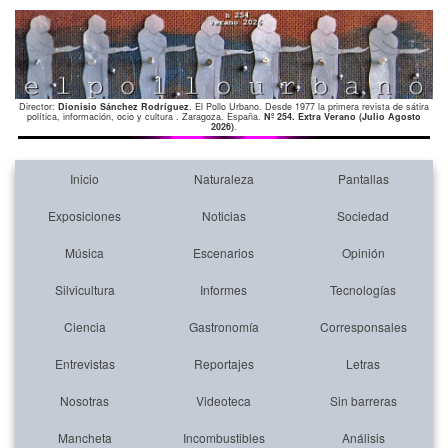
Director:
Dionisio Sánchez Rodríguez
. El Pollo Urbano. Desde 1977 la primera revista de sátira
política, información, ocio y cultura . Zaragoza. España.
Nº 254. Extra Verano (Julio Agosto
2026)
.
Inicio
Naturaleza
Pantallas
Exposiciones
Noticias
Sociedad
Música
Escenarios
Opinión
Silvicultura
Informes
Tecnologías
Ciencia
Gastronomía
Corresponsales
Entrevistas
Reportajes
Letras
Nosotras
Videoteca
Sin barreras
Mancheta
Incombustibles
Análisis