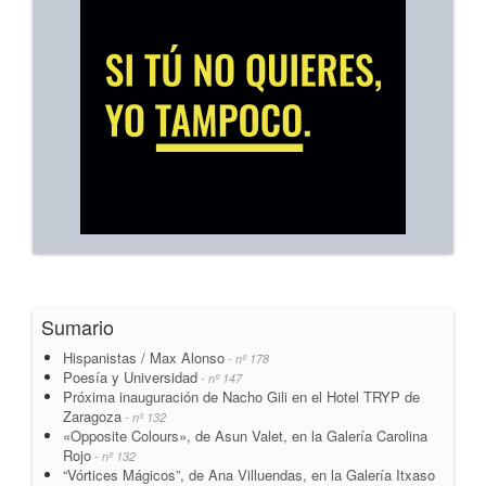
Sumario
Hispanistas / Max Alonso
- nº 178
Poesía y Universidad
- nº 147
Próxima inauguración de Nacho Gili en el Hotel TRYP de
Zaragoza
- nº 132
«Opposite Colours», de Asun Valet, en la Galería Carolina
Rojo
- nº 132
“Vórtices Mágicos”, de Ana Villuendas, en la Galería Itxaso