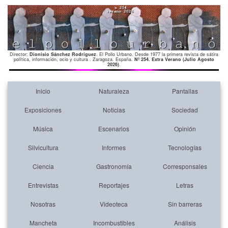
Director:
Dionisio Sánchez Rodríguez
. El Pollo Urbano. Desde 1977 la primera revista de sátira
política, información, ocio y cultura . Zaragoza. España.
Nº 254. Extra Verano (Julio Agosto
2026)
.
Inicio
Naturaleza
Pantallas
Exposiciones
Noticias
Sociedad
Música
Escenarios
Opinión
Silvicultura
Informes
Tecnologías
Ciencia
Gastronomía
Corresponsales
Entrevistas
Reportajes
Letras
Nosotras
Videoteca
Sin barreras
Mancheta
Incombustibles
Análisis