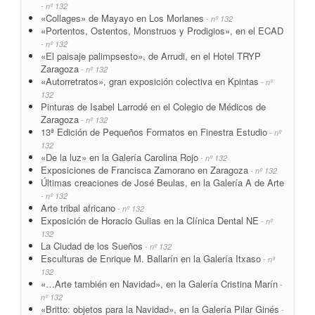
- nº 132
«Collages» de Mayayo en Los Morlanes
- nº 132
«Portentos, Ostentos, Monstruos y Prodigios», en el ECAD
- nº 132
«El paisaje palimpsesto», de Arrudi, en el Hotel TRYP
Zaragoza
- nº 132
«Autorretratos», gran exposición colectiva en Kpintas
- nº
132
Pinturas de Isabel Larrodé en el Colegio de Médicos de
Zaragoza
- nº 132
13ª Edición de Pequeños Formatos en Finestra Estudio
- nº
132
«De la luz» en la Galería Carolina Rojo
- nº 132
Exposiciones de Francisca Zamorano en Zaragoza
- nº 132
Últimas creaciones de José Beulas, en la Galería A de Arte
- nº 132
Arte tribal africano
- nº 132
Exposición de Horacio Gulias en la Clínica Dental NE
- nº
132
La Ciudad de los Sueños
- nº 132
Esculturas de Enrique M. Ballarín en la Galería Itxaso
- nº
132
«…Arte también en Navidad», en la Galería Cristina Marín
-
nº 132
«Britto: objetos para la Navidad», en la Galería Pilar Ginés
-