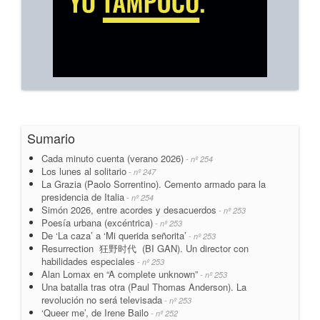
Sumario
Cada minuto cuenta (verano 2026)
- nº 254
Los lunes al solitario
- nº 247
La Grazia (Paolo Sorrentino). Cemento armado para la
presidencia de Italia
- nº 254
Simón 2026, entre acordes y desacuerdos
- nº 253
Poesía urbana (excéntrica)
- nº 253
De ‘La caza’ a ‘Mi querida señorita’
- nº 253
Resurrection 狂野时代 (BI GAN). Un director con
habilidades especiales
- nº 253
Alan Lomax en “A complete unknown”
- nº 253
Una batalla tras otra (Paul Thomas Anderson). La
revolución no será televisada
- nº 253
‘Queer me’, de Irene Bailo
- nº 252