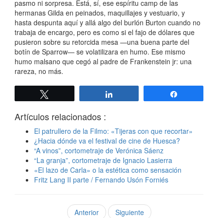
pasmo ni sorpresa. Está, sí, ese espíritu camp de las
hermanas Gilda en peinados, maquillajes y vestuario, y
hasta despunta aquí y allá algo del burlón Burton cuando no
trabaja de encargo, pero es como si el fajo de dólares que
pusieron sobre su retorcida mesa —una buena parte del
botín de Sparrow— se volatilizara en humo. Ese mismo
humo malsano que cegó al padre de Frankenstein jr: una
rareza, no más.
Twittear
Compartir
Compartir
Artículos relacionados :
El patrullero de la Filmo: «Tijeras con que recortar»
¿Hacia dónde va el festival de cine de Huesca?
“A vinos”, cortometraje de Verónica Sáenz
“La granja”, cortometraje de Ignacio Lasierra
«El lazo de Carla» o la estética como sensación
Fritz Lang II parte / Fernando Usón Forniés
Anterior
Siguiente