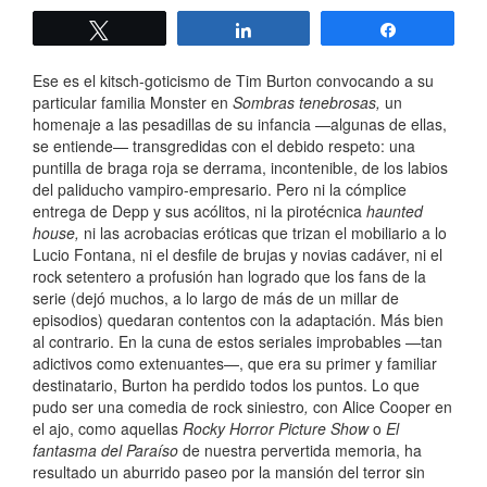
Twittear
Compartir
Compartir
Ese es el kitsch-goticismo de Tim Burton convocando a su
particular familia Monster en
Sombras tenebrosas,
un
homenaje a las pesadillas de su infancia —algunas de ellas,
se entiende— transgredidas con el debido respeto: una
puntilla de braga roja se derrama, incontenible, de los labios
del paliducho vampiro-empresario. Pero ni la cómplice
entrega de Depp y sus acólitos, ni la pirotécnica
haunted
house,
ni las acrobacias eróticas que trizan el mobiliario a lo
Lucio Fontana, ni el desfile de brujas y novias cadáver, ni el
rock setentero a profusión han logrado que los fans de la
serie (dejó muchos, a lo largo de más de un millar de
episodios) quedaran contentos con la adaptación. Más bien
al contrario. En la cuna de estos seriales improbables —tan
adictivos como extenuantes—, que era su primer y familiar
destinatario, Burton ha perdido todos los puntos. Lo que
pudo ser una comedia de rock siniestro
,
con Alice Cooper en
el ajo, como aquellas
Rocky Horror Picture Show
o
El
fantasma del Paraíso
de nuestra pervertida memoria, ha
resultado un aburrido paseo por la mansión del terror sin