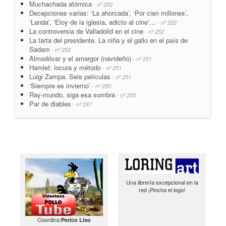
Muchachada atómica
- nº 252
Decepciones varias: ‘La ahorcada’, ‘Por cien millones’,
‘Landa’, ‘Eloy de la iglesia, adicto al cine’…
- nº 252
La controversia de Valladolid en el cine
- nº 252
La tarta del presidente. La niña y el gallo en el país de
Sadam
- nº 252
Almodóvar y el amargor (navideño)
- nº 251
Hamlet: locura y método
- nº 251
Luigi Zampa. Seis películas
- nº 251
‘Siempre es invierno’
- nº 250
Ray-mundo, siga esa sombra
- nº 250
Par de diables
- nº 247
Una librería excepcional en la
red ¡Pincha el logo!
Coordina:
Perico Liso