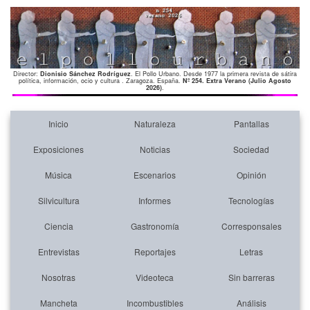
Director:
Dionisio Sánchez Rodríguez
. El Pollo Urbano. Desde 1977 la primera revista de sátira
política, información, ocio y cultura . Zaragoza. España.
Nº 254. Extra Verano (Julio Agosto
2026)
.
Inicio
Naturaleza
Pantallas
Exposiciones
Noticias
Sociedad
Música
Escenarios
Opinión
Silvicultura
Informes
Tecnologías
Ciencia
Gastronomía
Corresponsales
Entrevistas
Reportajes
Letras
Nosotras
Videoteca
Sin barreras
Mancheta
Incombustibles
Análisis