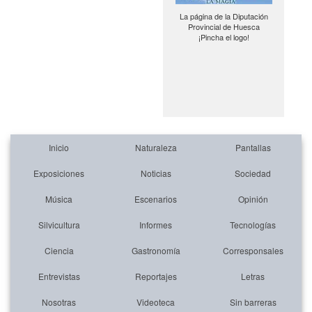
La página de la Diputación
Provincial de Huesca
¡Pincha el logo!
Inicio
Naturaleza
Pantallas
Exposiciones
Noticias
Sociedad
Música
Escenarios
Opinión
Silvicultura
Informes
Tecnologías
Ciencia
Gastronomía
Corresponsales
Entrevistas
Reportajes
Letras
Nosotras
Videoteca
Sin barreras