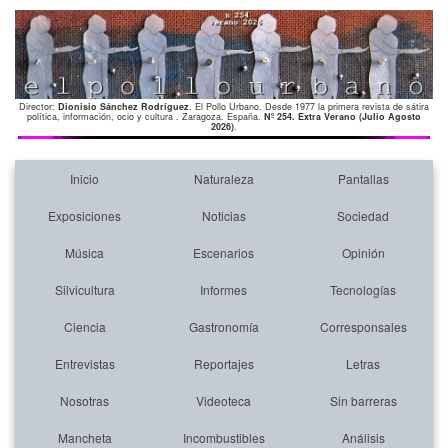
Director:
Dionisio Sánchez Rodríguez
. El Pollo Urbano. Desde 1977 la primera revista de sátira
política, información, ocio y cultura . Zaragoza. España.
Nº 254. Extra Verano (Julio Agosto
2026)
.
Inicio
Naturaleza
Pantallas
Exposiciones
Noticias
Sociedad
Música
Escenarios
Opinión
Silvicultura
Informes
Tecnologías
Ciencia
Gastronomía
Corresponsales
Entrevistas
Reportajes
Letras
Nosotras
Videoteca
Sin barreras
Mancheta
Incombustibles
Análisis