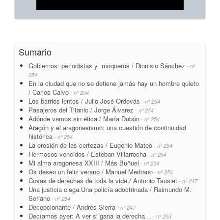
Sumario
Gobiernos: periodistas y moqueros / Dionisio Sánchez
- nº
254
En la ciudad que no se detiene jamás hay un hombre quieto
/ Carlos Calvo
- nº 254
Los barrios lentos / Julio José Ordovás
- nº 254
Pasajeros del Titanic / Jorge Álvarez
- nº 254
Adónde vamos sin ética / María Dubón
- nº 254
Aragón y el aragonesismo: una cuestión de continuidad
histórica
- nº 254
La erosión de las certezas / Eugenio Mateo
- nº 254
Hermosos vencidos / Esteban Villarrocha
- nº 254
Mi alma aragonesa XXIII / Más Buñuel
- nº 254
Os deseo un feliz verano / Manuel Medrano
- nº 254
Cosas de derechas de toda la vida / Antonio Tausiet
- nº 247
Una justicia ciega.Una policía adoctrinada / Raimundo M.
Soriano
- nº 254
Decepcionante / Andrés Sierra
- nº 247
Decíamos ayer: A ver si gana la derecha…
- nº 253