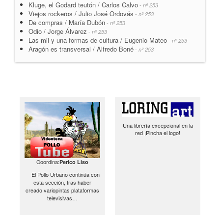
Kluge, el Godard teutón / Carlos Calvo
- nº 253
Viejos rockeros / Julio José Ordovás
- nº 253
De compras / María Dubón
- nº 253
Odio / Jorge Álvarez
- nº 253
Las mil y una formas de cultura / Eugenio Mateo
- nº 253
Aragón es transversal / Alfredo Boné
- nº 253
Una librería excepcional en la
red ¡Pincha el logo!
Coordina:
Perico Liso
El Pollo Urbano continúa con
esta sección, tras haber
creado variopintas plataformas
televisivas…