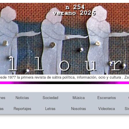
esde 1977 la primera revista de sátira política, información, ocio y cultura . 
nes
Noticias
Sociedad
Música
Escenarios
tas
Reportajes
Letras
Nosotras
Videoteca
Si