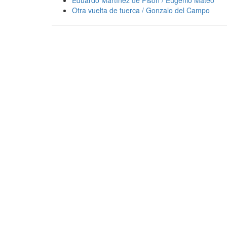
Eduardo Martínez de Pisón / Eugenio Mateo
Otra vuelta de tuerca / Gonzalo del Campo