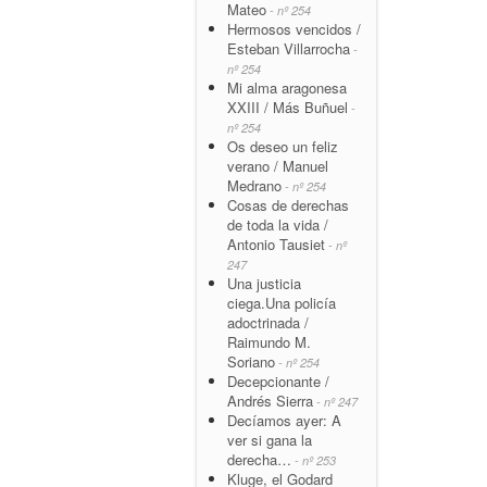
Mateo
- nº 254
Hermosos vencidos /
Esteban Villarrocha
-
nº 254
Mi alma aragonesa
XXIII / Más Buñuel
-
nº 254
Os deseo un feliz
verano / Manuel
Medrano
- nº 254
Cosas de derechas
de toda la vida /
Antonio Tausiet
- nº
247
Una justicia
ciega.Una policía
adoctrinada /
Raimundo M.
Soriano
- nº 254
Decepcionante /
Andrés Sierra
- nº 247
Decíamos ayer: A
ver si gana la
derecha…
- nº 253
Kluge, el Godard