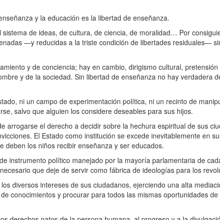
enseñanza y la educación es la libertad de enseñanza.
istema de ideas, de cultura, de ciencia, de moralidad… Por consiguien
adas —y reducidas a la triste condición de libertades residuales— si
ento y de conciencia; hay en cambio, dirigismo cultural, pretensión
mbre y de la sociedad. Sin libertad de enseñanza no hay verdadera d
ad.
o, ni un campo de experimentación política, ni un recinto de manipula
se, salvo que alguien los considere deseables para sus hijos.
arrogarse el derecho a decidir sobre la hechura espiritual de sus ci
vicciones. El Estado como institución se excede inevitablemente en s
de deben los niños recibir enseñanza y ser educados.
 instrumento político manejado por la mayoría parlamentaria de cad
s necesario que deje de servir como fábrica de ideologías para los revol
os diversos intereses de sus ciudadanos, ejerciendo una alta mediació
os de conocimientos y procurar para todos las mismas oportunidades de
 derechos natos de la persona humana, al progreso y a la divulgació