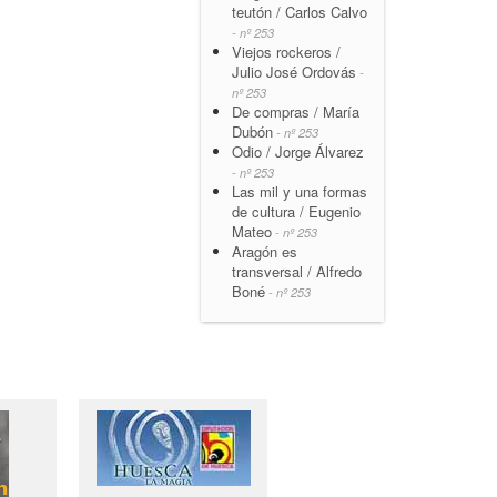
teutón / Carlos Calvo
- nº 253
Viejos rockeros /
Julio José Ordovás
-
nº 253
De compras / María
Dubón
- nº 253
Odio / Jorge Álvarez
- nº 253
Las mil y una formas
de cultura / Eugenio
Mateo
- nº 253
Aragón es
transversal / Alfredo
Boné
- nº 253