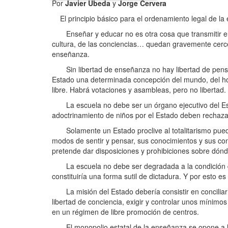
Por
Javier Úbeda
y
Jorge Cervera
El principio básico para el ordenamiento legal de la 
Enseñar y educar no es otra cosa que transmitir el s
cultura, de las conciencias… quedan gravemente cercen
enseñanza.
Sin libertad de enseñanza no hay libertad de pensami
Estado una determinada concepción del mundo, del ho
libre. Habrá votaciones y asambleas, pero no libert
La escuela no debe ser un órgano ejecutivo del Estad
adoctrinamiento de niños por el Estado deben rechazar
Solamente un Estado proclive al totalitarismo puede 
modos de sentir y pensar, sus conocimientos y sus con
pretende dar disposiciones y prohibiciones sobre dón
La escuela no debe ser degradada a la condición de
constituiría una forma sutil de dictadura. Y por esto e
La misión del Estado debería consistir en conciliar l
libertad de conciencia, exigir y controlar unos mínim
en un régimen de libre promoción de centros.
El monopolio estatal de la enseñanza se opone a los