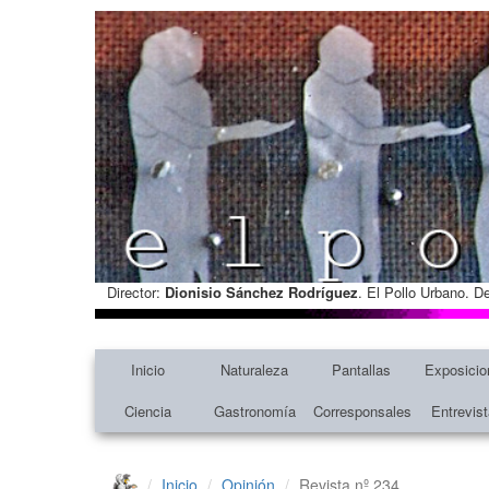
Director:
Dionisio Sánchez Rodríguez
. El Pollo Urbano. D
Inicio
Naturaleza
Pantallas
Exposicio
Ciencia
Gastronomía
Corresponsales
Entrevis
Inicio
Opinión
Revista nº 234