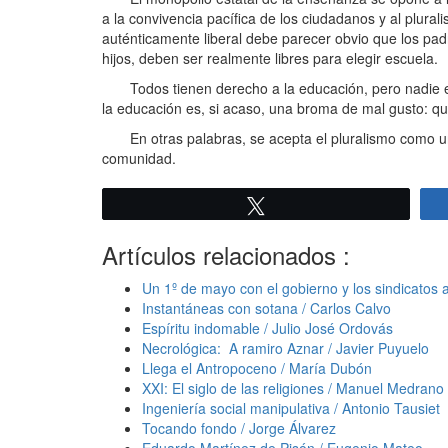
a la convivencia pacífica de los ciudadanos y al plur
auténticamente liberal debe parecer obvio que los pad
hijos, deben ser realmente libres para elegir escuela.
Todos tienen derecho a la educación, pero nadie está
la educación es, si acaso, una broma de mal gusto: que 
En otras palabras, se acepta el pluralismo como un h
comunidad.
Twittear
Artículos relacionados :
Un 1º de mayo con el gobierno y los sindicatos 
Instantáneas con sotana / Carlos Calvo
Espíritu indomable / Julio José Ordovás
Necrológica: A ramiro Aznar / Javier Puyuelo
Llega el Antropoceno / María Dubón
XXI: El siglo de las religiones / Manuel Medrano
Ingeniería social manipulativa / Antonio Tausiet
Tocando fondo / Jorge Álvarez