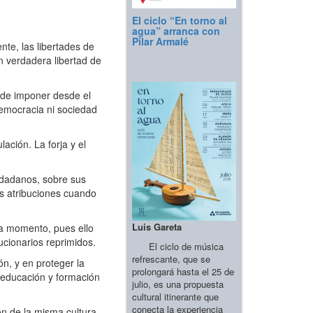
El ciclo “En torno al
agua” arranca con
Pilar Armalé
te, las libertades de
n verdadera libertad de
 de imponer desde el
emocracia ni sociedad
ción. La forja y el
udadanos, sobre sus
us atribuciones cuando
Luis Gareta
a momento, pues ello
ucionarios reprimidos.
El ciclo de música
refrescante, que se
n, y en proteger la
prolongará hasta el 25 de
 educación y formación
julio, es una propuesta
cultural itinerante que
conecta la experiencia
n de la misma cultura,