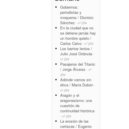
Gobiernos:
periodistas y
moqueros / Dionisio
Sánchez
- nº 254
En la ciudad que no
se detiene jamás hay
un hombre quieto /
Carlos Calvo
- nº 254
Los barrios lentos /
Julio José Ordovás
-
nº 254
Pasajeros del Titanic
/ Jorge Álvarez
- nº
254
Adónde vamos sin
ética / María Dubón
-
nº 254
Aragón y el
aragonesismo: una
cuestión de
continuidad histórica
- nº 254
La erosión de las
certezas / Eugenio