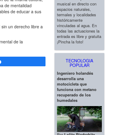
musical en directo con
ona de mentalidad
espacios naturales,
nables de educar a sus
termales y localidades
históricamente
vinculadas al agua. En
sin un derecho libre a
todas las actuaciones la
entrada es libre y gratuita
mental de la
¡Pincha la foto!
TECNOLOGIA
Compartir
POPULAR
Ingeniero holandés
desarrolla una
motocicleta que
funciona con metano
recuperado de los
humedales
Por
Lolita Piedrahita