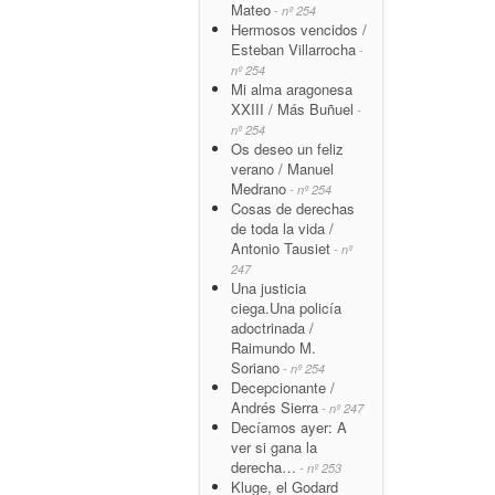
Mateo
- nº 254
Hermosos vencidos /
Esteban Villarrocha
-
nº 254
Mi alma aragonesa
XXIII / Más Buñuel
-
nº 254
Os deseo un feliz
verano / Manuel
Medrano
- nº 254
Cosas de derechas
de toda la vida /
Antonio Tausiet
- nº
247
Una justicia
ciega.Una policía
adoctrinada /
Raimundo M.
Soriano
- nº 254
Decepcionante /
Andrés Sierra
- nº 247
Decíamos ayer: A
ver si gana la
derecha…
- nº 253
Kluge, el Godard