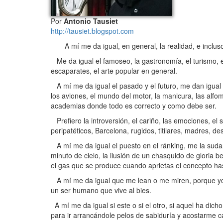
Por
Antonio Tausiet
http://tausiet.blogspot.com
A mí me da igual, en general, la realidad, e incluso
Me da igual el famoseo, la gastronomía, el turismo, el 
escaparates, el arte popular en general.
A mí me da igual el pasado y el futuro, me dan igual los
los aviones, el mundo del motor, la manicura, las alfomb
academias donde todo es correcto y como debe ser.
Prefiero la introversión, el cariño, las emociones, el se
peripatéticos, Barcelona, rugidos, titilares, madres, de
A mí me da igual el puesto en el ránking, me la sudan
minuto de cielo, la ilusión de un chasquido de gloria 
el gas que se produce cuando aprietas el concepto has
A mí me da igual que me lean o me miren, porque yo s
un ser humano que vive al bies.
A mí me da igual si este o si el otro, si aquel ha dich
para ir arrancándole pelos de sabiduría y acostarme c