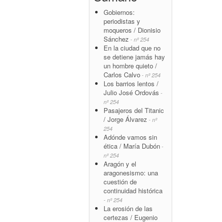
Gobiernos:
periodistas y
moqueros / Dionisio
Sánchez
- nº 254
En la ciudad que no
se detiene jamás hay
un hombre quieto /
Carlos Calvo
- nº 254
Los barrios lentos /
Julio José Ordovás
-
nº 254
Pasajeros del Titanic
/ Jorge Álvarez
- nº
254
Adónde vamos sin
ética / María Dubón
-
nº 254
Aragón y el
aragonesismo: una
cuestión de
continuidad histórica
- nº 254
La erosión de las
certezas / Eugenio