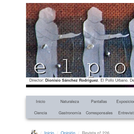
Director:
Dionisio Sánchez Rodríguez
. El Pollo Urbano. D
Inicio
Naturaleza
Pantallas
Exposicio
Ciencia
Gastronomía
Corresponsales
Entrevis
Inicio
Opinión
Revista nº 226