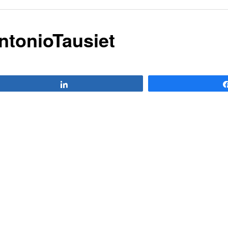
AntonioTausiet
Compartir