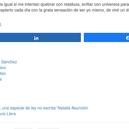
 igual si me intentan quebrar con residuos, enfilar con universos paral
espierto cada día con la grata sensación de ser yo mismo, de vivir un dí
.
Compartir
io Sánchez
alvo
teo
a
una especie de ley no escrita/ Natalia Asunción
uís Llera