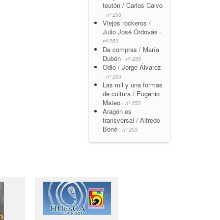
teutón / Carlos Calvo
- nº 253
Viejos rockeros /
Julio José Ordovás
-
nº 253
De compras / María
Dubón
- nº 253
Odio / Jorge Álvarez
- nº 253
Las mil y una formas
de cultura / Eugenio
Mateo
- nº 253
Aragón es
transversal / Alfredo
Boné
- nº 253