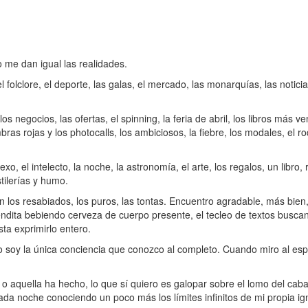
 me dan igual las realidades.
folclore, el deporte, las galas, el mercado, las monarquías, las noticia
 negocios, las ofertas, el spinning, la feria de abril, los libros más ve
ras rojas y los photocalls, los ambiciosos, la fiebre, los modales, el ro
xo, el intelecto, la noche, la astronomía, el arte, los regalos, un libro, 
stilerías y humo.
 los resabiados, los puros, las tontas. Encuentro agradable, más bien
bendita bebiendo cerveza de cuerpo presente, el tecleo de textos busca
ta exprimirlo entero.
oy la única conciencia que conozco al completo. Cuando miro al espej
o o aquella ha hecho, lo que sí quiero es galopar sobre el lomo del caba
ada noche conociendo un poco más los límites infinitos de mi propia ig