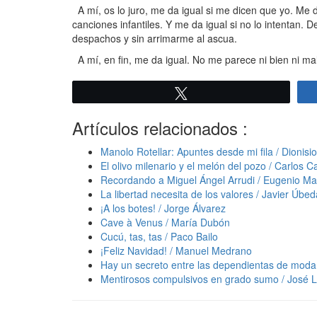
A mí, os lo juro, me da igual si me dicen que yo. Me da
canciones infantiles. Y me da igual si no lo intentan. D
despachos y sin arrimarme al ascua.
A mí, en fin, me da igual. No me parece ni bien ni mal
Twittear
Artículos relacionados :
Manolo Rotellar: Apuntes desde mi fila / Dionis
El olivo milenario y el melón del pozo / Carlos C
Recordando a Miguel Ángel Arrudi / Eugenio Ma
La libertad necesita de los valores / Javier Úbed
¡A los botes! / Jorge Álvarez
Cave à Venus / María Dubón
Cucú, tas, tas / Paco Bailo
¡Feliz Navidad! / Manuel Medrano
Hay un secreto entre las dependientas de moda, 
Mentirosos compulsivos en grado sumo / José L