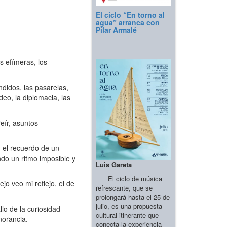
El ciclo “En torno al
agua” arranca con
Pilar Armalé
s efímeras, los
ndidos, las pasarelas,
deo, la diplomacia, las
reír, asuntos
, el recuerdo de un
ndo un ritmo imposible y
Luis Gareta
El ciclo de música
o veo mi reflejo, el de
refrescante, que se
prolongará hasta el 25 de
julio, es una propuesta
llo de la curiosidad
cultural itinerante que
norancia.
conecta la experiencia