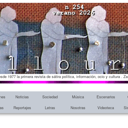
esde 1977 la primera revista de sátira política, información, ocio y cultura . 
nes
Noticias
Sociedad
Música
Escenarios
tas
Reportajes
Letras
Nosotras
Videoteca
Si