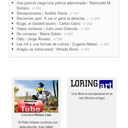
Una justicia ciega.Una policía adoctrinada / Raimundo M.
Soriano
- nº 254
Decepcionante / Andrés Sierra
- nº 247
Decíamos ayer: A ver si gana la derecha…
- nº 253
Kluge, el Godard teutón / Carlos Calvo
- nº 253
Viejos rockeros / Julio José Ordovás
- nº 253
De compras / María Dubón
- nº 253
Odio / Jorge Álvarez
- nº 253
Las mil y una formas de cultura / Eugenio Mateo
- nº 253
Aragón es transversal / Alfredo Boné
- nº 253
Una librería excepcional en la
red ¡Pincha el logo!
Coordina:
Perico Liso
El Pollo Urbano continúa con
esta sección, tras haber