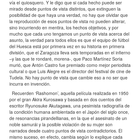
vía el quiosquero. Y le digo que si cada hecho puede ser
mirado desde puntos de vista distintos, que extinguen la
posibilidad de que haya una verdad, no hay que olvidar que
la reproducción de esos puntos de vista no pueden alterar,
sino incurriendo en mentira, los hechos objetivos, y por
mucho que cada uno tengamos un punto de vista acerca del
asunto, la verdad para todos ellos es que el equipo de fútbol
del Huesca está por primera vez en su historia en primera
división, que el Zaragoza lleva seis temporadas en el infierno
–y las que te rondaré, morena-, que Paco Martínez Soria
murió, que Antón Castro fue premiado como mejor periodista
cultural o que Luis Alegre es el director del festival de cine de
Tudela. No hay punto de vista que cambie eso a no ser que
incurra en invención.
Recuerden ‘Rashomon’, aquella película realizada en 1950
por el gran Akira Kurosawa y basada en dos cuentos del
escritor Ryunosuke Akutagawa, una pesimista radiografía de
la condición humana ambientada en el Japón del siglo once,
de resonancias pirandellianas, en la que el asesinato de un
noble samurái y la posible violación de su mujer son
narrados desde cuatro puntos de vista contradictorios. El
mismo suceso, en efecto, cambia según lo explique cada