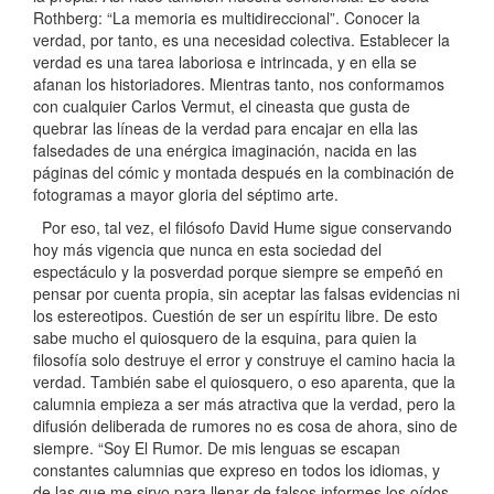
Rothberg: “La memoria es multidireccional”. Conocer la
verdad, por tanto, es una necesidad colectiva. Establecer la
verdad es una tarea laboriosa e intrincada, y en ella se
afanan los historiadores. Mientras tanto, nos conformamos
con cualquier Carlos Vermut, el cineasta que gusta de
quebrar las líneas de la verdad para encajar en ella las
falsedades de una enérgica imaginación, nacida en las
páginas del cómic y montada después en la combinación de
fotogramas a mayor gloria del séptimo arte.
Por eso, tal vez, el filósofo David Hume sigue conservando
hoy más vigencia que nunca en esta sociedad del
espectáculo y la posverdad porque siempre se empeñó en
pensar por cuenta propia, sin aceptar las falsas evidencias ni
los estereotipos. Cuestión de ser un espíritu libre. De esto
sabe mucho el quiosquero de la esquina, para quien la
filosofía solo destruye el error y construye el camino hacia la
verdad. También sabe el quiosquero, o eso aparenta, que la
calumnia empieza a ser más atractiva que la verdad, pero la
difusión deliberada de rumores no es cosa de ahora, sino de
siempre. “Soy El Rumor. De mis lenguas se escapan
constantes calumnias que expreso en todos los idiomas, y
de las que me sirvo para llenar de falsos informes los oídos