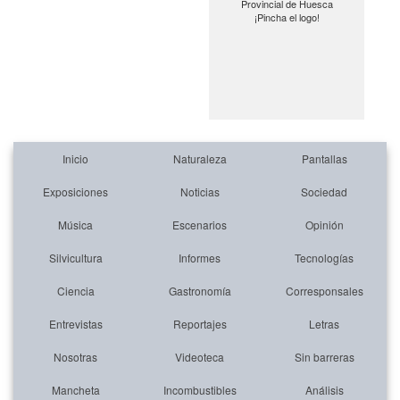
Provincial de Huesca
¡Pincha el logo!
Inicio
Naturaleza
Pantallas
Exposiciones
Noticias
Sociedad
Música
Escenarios
Opinión
Silvicultura
Informes
Tecnologías
Ciencia
Gastronomía
Corresponsales
Entrevistas
Reportajes
Letras
Nosotras
Videoteca
Sin barreras
Mancheta
Incombustibles
Análisis