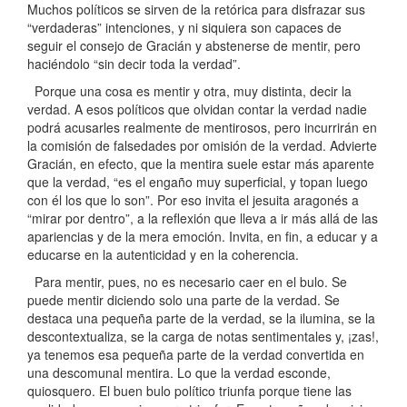
Muchos políticos se sirven de la retórica para disfrazar sus
“verdaderas” intenciones, y ni siquiera son capaces de
seguir el consejo de Gracián y abstenerse de mentir, pero
haciéndolo “sin decir toda la verdad”.
Porque una cosa es mentir y otra, muy distinta, decir la
verdad. A esos políticos que olvidan contar la verdad nadie
podrá acusarles realmente de mentirosos, pero incurrirán en
la comisión de falsedades por omisión de la verdad. Advierte
Gracián, en efecto, que la mentira suele estar más aparente
que la verdad, “es el engaño muy superficial, y topan luego
con él los que lo son”. Por eso invita el jesuita aragonés a
“mirar por dentro”, a la reflexión que lleva a ir más allá de las
apariencias y de la mera emoción. Invita, en fin, a educar y a
educarse en la autenticidad y en la coherencia.
Para mentir, pues, no es necesario caer en el bulo. Se
puede mentir diciendo solo una parte de la verdad. Se
destaca una pequeña parte de la verdad, se la ilumina, se la
descontextualiza, se la carga de notas sentimentales y, ¡zas!,
ya tenemos esa pequeña parte de la verdad convertida en
una descomunal mentira. Lo que la verdad esconde,
quiosquero. El buen bulo político triunfa porque tiene las