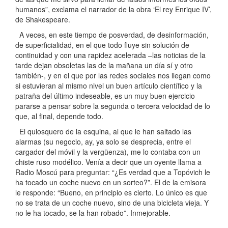
humanos”, exclama el narrador de la obra ‘El rey Enrique IV’,
de Shakespeare.
A veces, en este tiempo de posverdad, de desinformación,
de superficialidad, en el que todo fluye sin solución de
continuidad y con una rapidez acelerada –las noticias de la
tarde dejan obsoletas las de la mañana un día sí y otro
también-, y en el que por las redes sociales nos llegan como
si estuvieran al mismo nivel un buen artículo científico y la
patraña del último indeseable, es un muy buen ejercicio
pararse a pensar sobre la segunda o tercera velocidad de lo
que, al final, depende todo.
El quiosquero de la esquina, al que le han saltado las
alarmas (su negocio, ay, ya solo se desprecia, entre el
cargador del móvil y la vergüenza), me lo contaba con un
chiste ruso modélico. Venía a decir que un oyente llama a
Radio Moscú para preguntar: “¿Es verdad que a Topóvich le
ha tocado un coche nuevo en un sorteo?”. El de la emisora
le responde: “Bueno, en principio es cierto. Lo único es que
no se trata de un coche nuevo, sino de una bicicleta vieja. Y
no le ha tocado, se la han robado”. Inmejorable.