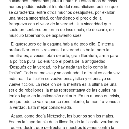
cualidades necesarias para triunfar. En estos años de crisis
hemos podido asistir al triunfo del romanticismo político que
se caracteriza, entre otros muchos desajustes, por exaltar
una hueca sinceridad, confundiendo el precio de la
franqueza con el valor de la verdad. Una sinceridad que
suele presentarse en forma de insolencia, de descaro, de
músculo tabernario, de aspaviento soez.
El quiosquero de la esquina habla de todo ello. E intenta
profundizar en sus razones. La verdad es bella, pero la
mentira es, a veces, obra de arte, gran literatura, arma para
la política pura. Lo enunció el poeta de la antigüedad:
“Después de la verdad, no hay nada tan bello como la
ficción”. Todo se mezcla y se confunde. Lo irreal es cada vez
más real. La ficción se vuelve ensayística y el ensayo se
vuelve ficción. La rebelión de la mentira es la última de una
serie de rebeliones, la más representativa de las cuales ha
tenido lugar en la estimación del arte. En un mundo en crisis,
en que todo se valora por su rendimiento, la mentira vence a
la verdad. Está mejor considerada.
Acaso, como decía Nietzsche, los buenos son los malos.
Esa es la importancia de la filosofía, de la filosofía verdadera
–quiero decir-, que pertrecha a nuestros jóvenes contra la