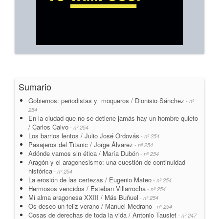
Sumario
Gobiernos: periodistas y moqueros / Dionisio Sánchez
- nº
254
En la ciudad que no se detiene jamás hay un hombre quieto
/ Carlos Calvo
- nº 254
Los barrios lentos / Julio José Ordovás
- nº 254
Pasajeros del Titanic / Jorge Álvarez
- nº 254
Adónde vamos sin ética / María Dubón
- nº 254
Aragón y el aragonesismo: una cuestión de continuidad
histórica
- nº 254
La erosión de las certezas / Eugenio Mateo
- nº 254
Hermosos vencidos / Esteban Villarrocha
- nº 254
Mi alma aragonesa XXIII / Más Buñuel
- nº 254
Os deseo un feliz verano / Manuel Medrano
- nº 254
Cosas de derechas de toda la vida / Antonio Tausiet
- nº 247