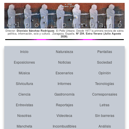
Director:
Dionisio Sánchez Rodríguez
. El Pollo Urbano. Desde 1977 la primera revista de sátira
política, información, ocio y cultura . Zaragoza. España.
Nº 254. Extra Verano (Julio Agosto
2026)
.
Inicio
Naturaleza
Pantallas
Exposiciones
Noticias
Sociedad
Música
Escenarios
Opinión
Silvicultura
Informes
Tecnologías
Ciencia
Gastronomía
Corresponsales
Entrevistas
Reportajes
Letras
Nosotras
Videoteca
Sin barreras
Mancheta
Incombustibles
Análisis