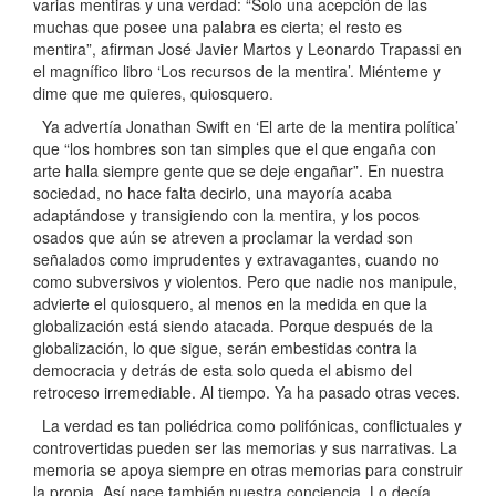
varias mentiras y una verdad: “Solo una acepción de las
muchas que posee una palabra es cierta; el resto es
mentira”, afirman José Javier Martos y Leonardo Trapassi en
el magnífico libro ‘Los recursos de la mentira’. Miénteme y
dime que me quieres, quiosquero.
Ya advertía Jonathan Swift en ‘El arte de la mentira política’
que “los hombres son tan simples que el que engaña con
arte halla siempre gente que se deje engañar”. En nuestra
sociedad, no hace falta decirlo, una mayoría acaba
adaptándose y transigiendo con la mentira, y los pocos
osados que aún se atreven a proclamar la verdad son
señalados como imprudentes y extravagantes, cuando no
como subversivos y violentos. Pero que nadie nos manipule,
advierte el quiosquero, al menos en la medida en que la
globalización está siendo atacada. Porque después de la
globalización, lo que sigue, serán embestidas contra la
democracia y detrás de esta solo queda el abismo del
retroceso irremediable. Al tiempo. Ya ha pasado otras veces.
La verdad es tan poliédrica como polifónicas, conflictuales y
controvertidas pueden ser las memorias y sus narrativas. La
memoria se apoya siempre en otras memorias para construir
la propia. Así nace también nuestra conciencia. Lo decía