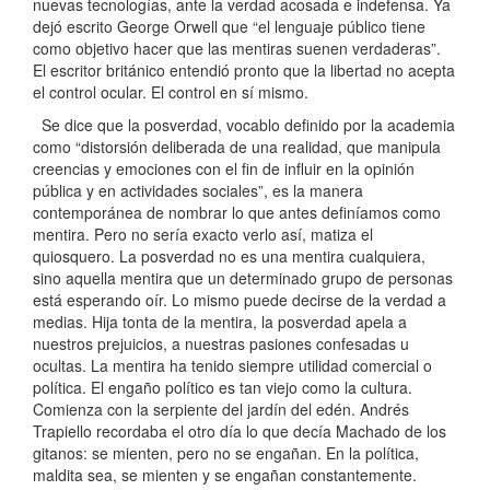
nuevas tecnologías, ante la verdad acosada e indefensa. Ya
dejó escrito George Orwell que “el lenguaje público tiene
como objetivo hacer que las mentiras suenen verdaderas”.
El escritor británico entendió pronto que la libertad no acepta
el control ocular. El control en sí mismo.
Se dice que la posverdad, vocablo definido por la academia
como “distorsión deliberada de una realidad, que manipula
creencias y emociones con el fin de influir en la opinión
pública y en actividades sociales”, es la manera
contemporánea de nombrar lo que antes definíamos como
mentira. Pero no sería exacto verlo así, matiza el
quiosquero. La posverdad no es una mentira cualquiera,
sino aquella mentira que un determinado grupo de personas
está esperando oír. Lo mismo puede decirse de la verdad a
medias. Hija tonta de la mentira, la posverdad apela a
nuestros prejuicios, a nuestras pasiones confesadas u
ocultas. La mentira ha tenido siempre utilidad comercial o
política. El engaño político es tan viejo como la cultura.
Comienza con la serpiente del jardín del edén. Andrés
Trapiello recordaba el otro día lo que decía Machado de los
gitanos: se mienten, pero no se engañan. En la política,
maldita sea, se mienten y se engañan constantemente.