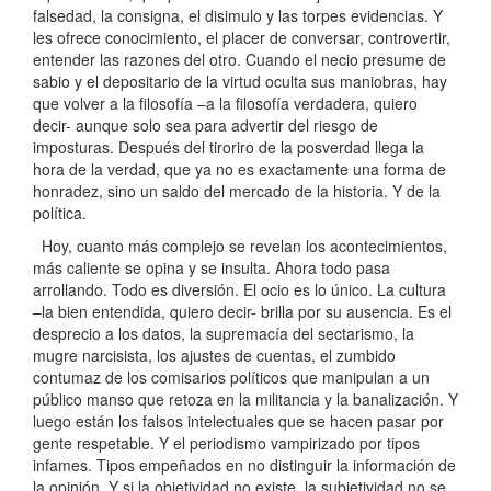
falsedad, la consigna, el disimulo y las torpes evidencias. Y
les ofrece conocimiento, el placer de conversar, controvertir,
entender las razones del otro. Cuando el necio presume de
sabio y el depositario de la virtud oculta sus maniobras, hay
que volver a la filosofía –a la filosofía verdadera, quiero
decir- aunque solo sea para advertir del riesgo de
imposturas. Después del tiroriro de la posverdad llega la
hora de la verdad, que ya no es exactamente una forma de
honradez, sino un saldo del mercado de la historia. Y de la
política.
Hoy, cuanto más complejo se revelan los acontecimientos,
más caliente se opina y se insulta. Ahora todo pasa
arrollando. Todo es diversión. El ocio es lo único. La cultura
–la bien entendida, quiero decir- brilla por su ausencia. Es el
desprecio a los datos, la supremacía del sectarismo, la
mugre narcisista, los ajustes de cuentas, el zumbido
contumaz de los comisarios políticos que manipulan a un
público manso que retoza en la militancia y la banalización. Y
luego están los falsos intelectuales que se hacen pasar por
gente respetable. Y el periodismo vampirizado por tipos
infames. Tipos empeñados en no distinguir la información de
la opinión. Y si la objetividad no existe, la subjetividad no se