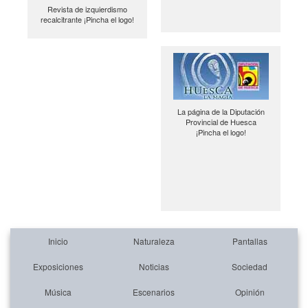
Revista de izquierdismo
recalcitrante ¡Pincha el logo!
La página de la Diputación
Provincial de Huesca
¡Pincha el logo!
Inicio
Naturaleza
Pantallas
Exposiciones
Noticias
Sociedad
Música
Escenarios
Opinión