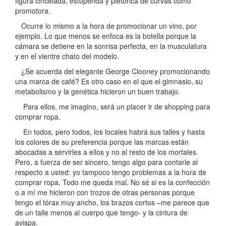
figura cincelada, estupenda y pletórica de curvas como
promotora.
Ocurre lo mismo a la hora de promocionar un vino, por
ejemplo. Lo que menos se enfoca es la botella porque la
cámara se detiene en la sonrisa perfecta, en la musculatura
y en el vientre chato del modelo.
¿Se acuerda del elegante George Clooney promocionando
una marca de café? Es otro caso en el que el gimnasio, su
metabolismo y la genética hicieron un buen trabajo.
Para ellos, me imagino, será un placer ir de shopping para
comprar ropa.
En todos, pero todos, los locales habrá sus talles y hasta
los colores de su preferencia porque las marcas están
abocadas a servirles a ellos y no al resto de los mortales.
Pero, a fuerza de ser sincero, tengo algo para contarle al
respecto a usted: yo tampoco tengo problemas a la hora de
comprar ropa. Todo me queda mal. No sé si es la confección
o a mí me hicieron con trozos de otras personas porque
tengo el tórax muy ancho, los brazos cortos –me parece que
de un talle menos al cuerpo que tengo- y la cintura de
avispa.