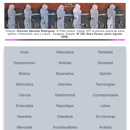
Director:
Dionisio Sánchez Rodríguez
. El Pollo Urbano. Desde 1977 la primera revista de sátira
política, información, ocio y cultura . Zaragoza. España.
Nº 254. Extra Verano (Julio Agosto
2026)
.
Inicio
Naturaleza
Pantallas
Exposiciones
Noticias
Sociedad
Música
Escenarios
Opinión
Silvicultura
Informes
Tecnologías
Ciencia
Gastronomía
Corresponsales
Entrevistas
Reportajes
Letras
Nosotras
Videoteca
Sin barreras
Mancheta
Incombustibles
Análisis