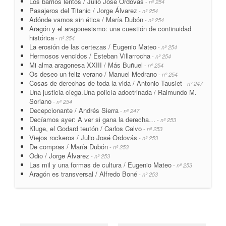
Los barrios lentos / Julio José Ordovás
- nº 254
Pasajeros del Titanic / Jorge Álvarez
- nº 254
Adónde vamos sin ética / María Dubón
- nº 254
Aragón y el aragonesismo: una cuestión de continuidad
histórica
- nº 254
La erosión de las certezas / Eugenio Mateo
- nº 254
Hermosos vencidos / Esteban Villarrocha
- nº 254
Mi alma aragonesa XXIII / Más Buñuel
- nº 254
Os deseo un feliz verano / Manuel Medrano
- nº 254
Cosas de derechas de toda la vida / Antonio Tausiet
- nº 247
Una justicia ciega.Una policía adoctrinada / Raimundo M.
Soriano
- nº 254
Decepcionante / Andrés Sierra
- nº 247
Decíamos ayer: A ver si gana la derecha…
- nº 253
Kluge, el Godard teutón / Carlos Calvo
- nº 253
Viejos rockeros / Julio José Ordovás
- nº 253
De compras / María Dubón
- nº 253
Odio / Jorge Álvarez
- nº 253
Las mil y una formas de cultura / Eugenio Mateo
- nº 253
Aragón es transversal / Alfredo Boné
- nº 253