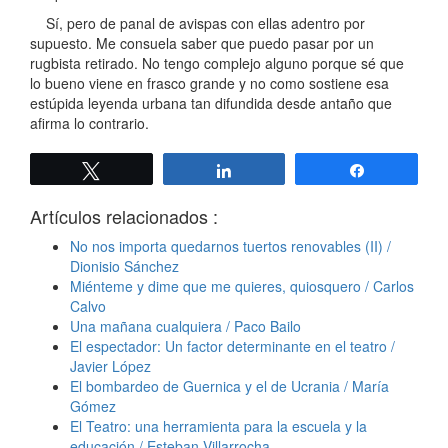
Sí, pero de panal de avispas con ellas adentro por
supuesto. Me consuela saber que puedo pasar por un
rugbista retirado. No tengo complejo alguno porque sé que
lo bueno viene en frasco grande y no como sostiene esa
estúpida leyenda urbana tan difundida desde antaño que
afirma lo contrario.
Twittear
Compartir
Compartir
Artículos relacionados :
No nos importa quedarnos tuertos renovables (II) /
Dionisio Sánchez
Miénteme y dime que me quieres, quiosquero / Carlos
Calvo
Una mañana cualquiera / Paco Bailo
El espectador: Un factor determinante en el teatro /
Javier López
El bombardeo de Guernica y el de Ucrania / María
Gómez
El Teatro: una herramienta para la escuela y la
educación / Esteban Villarrocha