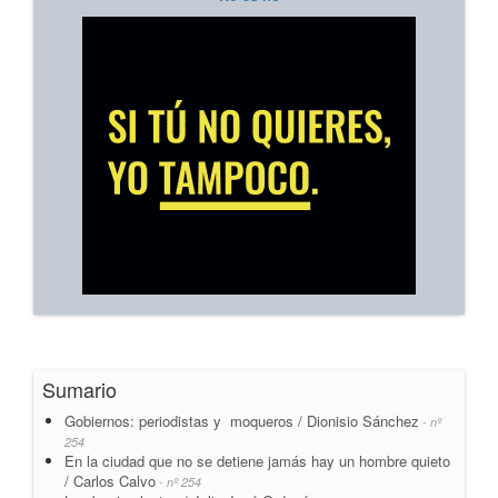
Sumario
Gobiernos: periodistas y moqueros / Dionisio Sánchez
- nº
254
En la ciudad que no se detiene jamás hay un hombre quieto
/ Carlos Calvo
- nº 254