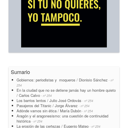
Sumario
Gobiernos: periodistas y moqueros / Dionisio Sánchez
- nº
254
En la ciudad que no se detiene jamás hay un hombre quieto
/ Carlos Calvo
- nº 254
Los barrios lentos / Julio José Ordovás
- nº 254
Pasajeros del Titanic / Jorge Álvarez
- nº 254
Adónde vamos sin ética / María Dubón
- nº 254
Aragón y el aragonesismo: una cuestión de continuidad
histórica
- nº 254
La erosión de las certezas / Eugenio Mateo
- nº 254