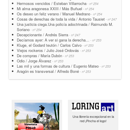
Hermosos vencidos / Esteban Villarrocha
- nº 254
Mi alma aragonesa XXIII / Más Buñuel
- nº 254
Os deseo un feliz verano / Manuel Medrano
- nº 254
Cosas de derechas de toda la vida / Antonio Tausiet
- nº 247
Una justicia ciega.Una policía adoctrinada / Raimundo M.
Soriano
- nº 254
Decepcionante / Andrés Sierra
- nº 247
Decíamos ayer: A ver si gana la derecha…
- nº 253
Kluge, el Godard teutón / Carlos Calvo
- nº 253
Viejos rockeros / Julio José Ordovás
- nº 253
De compras / María Dubón
- nº 253
Odio / Jorge Álvarez
- nº 253
Las mil y una formas de cultura / Eugenio Mateo
- nº 253
Aragón es transversal / Alfredo Boné
- nº 253
Una librería excepcional en la
red ¡Pincha el logo!