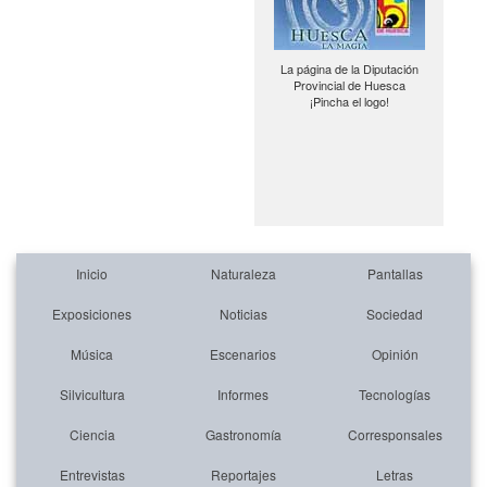
La página de la Diputación
Provincial de Huesca
¡Pincha el logo!
Inicio
Naturaleza
Pantallas
Exposiciones
Noticias
Sociedad
Música
Escenarios
Opinión
Silvicultura
Informes
Tecnologías
Ciencia
Gastronomía
Corresponsales
Entrevistas
Reportajes
Letras