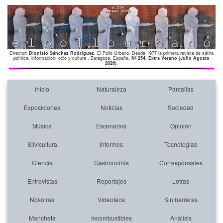
Director:
Dionisio Sánchez Rodríguez
. El Pollo Urbano. Desde 1977 la primera revista de sátira
política, información, ocio y cultura . Zaragoza. España.
Nº 254. Extra Verano (Julio Agosto
2026)
.
Inicio
Naturaleza
Pantallas
Exposiciones
Noticias
Sociedad
Música
Escenarios
Opinión
Silvicultura
Informes
Tecnologías
Ciencia
Gastronomía
Corresponsales
Entrevistas
Reportajes
Letras
Nosotras
Videoteca
Sin barreras
Mancheta
Incombustibles
Análisis