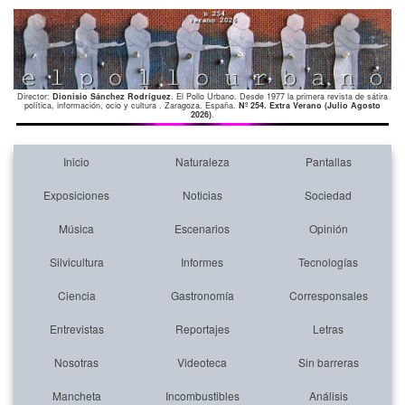
Director:
Dionisio Sánchez Rodríguez
. El Pollo Urbano. Desde 1977 la primera revista de sátira
política, información, ocio y cultura . Zaragoza. España.
Nº 254. Extra Verano (Julio Agosto
2026)
.
Inicio
Naturaleza
Pantallas
Exposiciones
Noticias
Sociedad
Música
Escenarios
Opinión
Silvicultura
Informes
Tecnologías
Ciencia
Gastronomía
Corresponsales
Entrevistas
Reportajes
Letras
Nosotras
Videoteca
Sin barreras
Mancheta
Incombustibles
Análisis