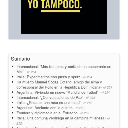
Sumario
Internacional: ‘Más fronteras y carta de un cooperante en
Mali’
- nº 254
Italia: Experimentos con pizza y spritz
- nº 254
Ha muerto Manuel Sogas Cotano, amigo del alma y
corresponsal del Pollo en la República Dominicana
- nº 254
Argentina: Viviendo un nuevo “Mundial de Futbol”
- nº 254
Internacional: ‘¿Conversaciones de Paz’
- nº 253
Italia: ¿Rosa es una rosa es una rosa?
- nº 253
Argentina: Adelante con la cultura
- nº 253
Frontera y diplomacia en el Estrecho
- nº 252
Italia: Una comuna verdirroja en la campiña milanesa
- nº
252