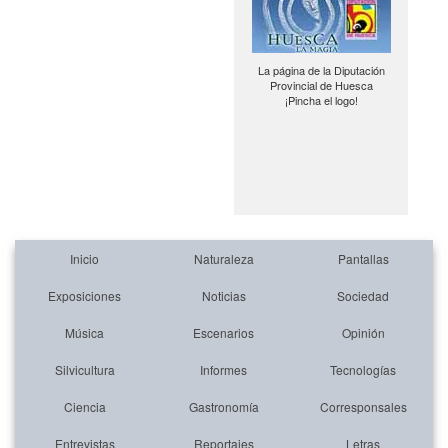
La página de la Diputación
Provincial de Huesca
¡Pincha el logo!
Inicio
Naturaleza
Pantallas
Exposiciones
Noticias
Sociedad
Música
Escenarios
Opinión
Silvicultura
Informes
Tecnologías
Ciencia
Gastronomía
Corresponsales
Entrevistas
Reportajes
Letras