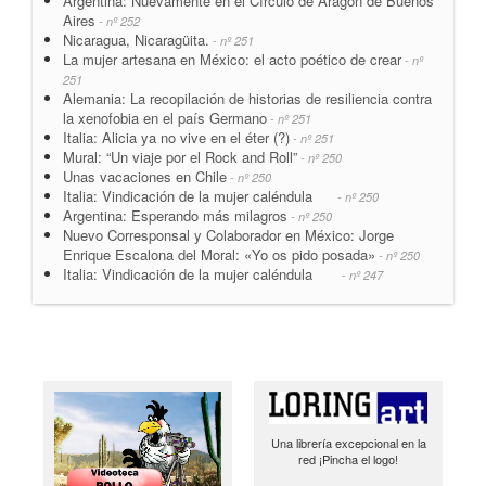
Argentina: Nuevamente en el Círculo de Aragón de Buenos
Aires
- nº 252
Nicaragua, Nicaragüita.
- nº 251
La mujer artesana en México: el acto poético de crear
- nº
251
Alemania: La recopilación de historias de resiliencia contra
la xenofobia en el país Germano
- nº 251
Italia: Alicia ya no vive en el éter (?)
- nº 251
Mural: “Un viaje por el Rock and Roll”
- nº 250
Unas vacaciones en Chile
- nº 250
Italia: Vindicación de la mujer caléndula
- nº 250
Argentina: Esperando más milagros
- nº 250
Nuevo Corresponsal y Colaborador en México: Jorge
Enrique Escalona del Moral: «Yo os pido posada»
- nº 250
Italia: Vindicación de la mujer caléndula
- nº 247
Una librería excepcional en la
red ¡Pincha el logo!