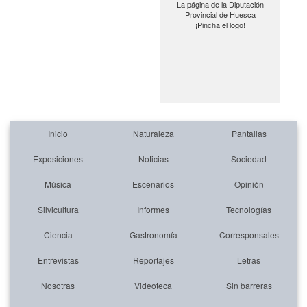
La página de la Diputación
Provincial de Huesca
¡Pincha el logo!
Inicio
Naturaleza
Pantallas
Exposiciones
Noticias
Sociedad
Música
Escenarios
Opinión
Silvicultura
Informes
Tecnologías
Ciencia
Gastronomía
Corresponsales
Entrevistas
Reportajes
Letras
Nosotras
Videoteca
Sin barreras