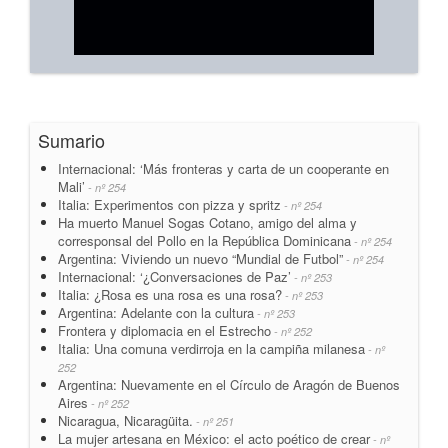
Sumario
Internacional: ‘Más fronteras y carta de un cooperante en
Mali’
- nº 254
Italia: Experimentos con pizza y spritz
- nº 254
Ha muerto Manuel Sogas Cotano, amigo del alma y
corresponsal del Pollo en la República Dominicana
- nº 254
Argentina: Viviendo un nuevo “Mundial de Futbol”
- nº 254
Internacional: ‘¿Conversaciones de Paz’
- nº 253
Italia: ¿Rosa es una rosa es una rosa?
- nº 253
Argentina: Adelante con la cultura
- nº 253
Frontera y diplomacia en el Estrecho
- nº 252
Italia: Una comuna verdirroja en la campiña milanesa
- nº
252
Argentina: Nuevamente en el Círculo de Aragón de Buenos
Aires
- nº 252
Nicaragua, Nicaragüita.
- nº 251
La mujer artesana en México: el acto poético de crear
- nº