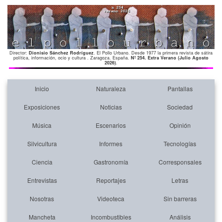
Director:
Dionisio Sánchez Rodríguez
. El Pollo Urbano. Desde 1977 la primera revista de sátira
política, información, ocio y cultura . Zaragoza. España.
Nº 254. Extra Verano (Julio Agosto
2026)
.
Inicio
Naturaleza
Pantallas
Exposiciones
Noticias
Sociedad
Música
Escenarios
Opinión
Silvicultura
Informes
Tecnologías
Ciencia
Gastronomía
Corresponsales
Entrevistas
Reportajes
Letras
Nosotras
Videoteca
Sin barreras
Mancheta
Incombustibles
Análisis