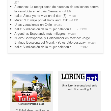
251
Alemania: La recopilación de historias de resiliencia contra
la xenofobia en el país Germano
- nº 251
Italia: Alicia ya no vive en el éter (?)
- nº 251
Mural: “Un viaje por el Rock and Roll”
- nº 250
Unas vacaciones en Chile
- nº 250
Italia: Vindicación de la mujer caléndula
- nº 250
Argentina: Esperando más milagros
- nº 250
Nuevo Corresponsal y Colaborador en México: Jorge
Enrique Escalona del Moral: «Yo os pido posada»
- nº 250
Italia: Vindicación de la mujer caléndula
- nº 247
Una librería excepcional en la
red ¡Pincha el logo!
Coordina:
Perico Liso
El Pollo Urbano continúa con