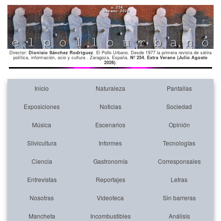
Director:
Dionisio Sánchez Rodríguez
. El Pollo Urbano. Desde 1977 la primera revista de sátira
política, información, ocio y cultura . Zaragoza. España.
Nº 254. Extra Verano (Julio Agosto
2026)
.
Inicio
Naturaleza
Pantallas
Exposiciones
Noticias
Sociedad
Música
Escenarios
Opinión
Silvicultura
Informes
Tecnologías
Ciencia
Gastronomía
Corresponsales
Entrevistas
Reportajes
Letras
Nosotras
Videoteca
Sin barreras
Mancheta
Incombustibles
Análisis