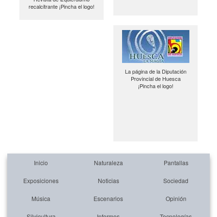
recalcitrante ¡Pincha el logo!
La página de la Diputación
Provincial de Huesca
¡Pincha el logo!
Inicio
Naturaleza
Pantallas
Exposiciones
Noticias
Sociedad
Música
Escenarios
Opinión
Silvicultura
Informes
Tecnologías