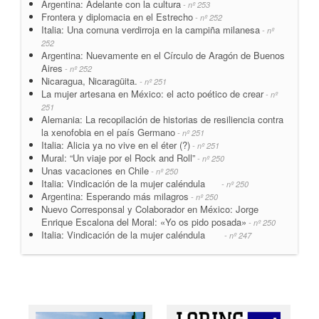
Argentina: Adelante con la cultura
- nº 253
Frontera y diplomacia en el Estrecho
- nº 252
Italia: Una comuna verdirroja en la campiña milanesa
- nº
252
Argentina: Nuevamente en el Círculo de Aragón de Buenos
Aires
- nº 252
Nicaragua, Nicaragüita.
- nº 251
La mujer artesana en México: el acto poético de crear
- nº
251
Alemania: La recopilación de historias de resiliencia contra
la xenofobia en el país Germano
- nº 251
Italia: Alicia ya no vive en el éter (?)
- nº 251
Mural: “Un viaje por el Rock and Roll”
- nº 250
Unas vacaciones en Chile
- nº 250
Italia: Vindicación de la mujer caléndula
- nº 250
Argentina: Esperando más milagros
- nº 250
Nuevo Corresponsal y Colaborador en México: Jorge
Enrique Escalona del Moral: «Yo os pido posada»
- nº 250
Italia: Vindicación de la mujer caléndula
- nº 247