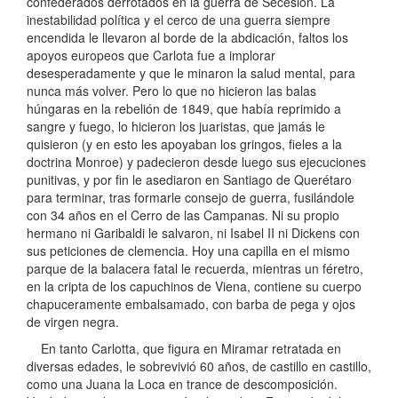
confederados derrotados en la guerra de Secesión. La
inestabilidad política y el cerco de una guerra siempre
encendida le llevaron al borde de la abdicación, faltos los
apoyos europeos que Carlota fue a implorar
desesperadamente y que le minaron la salud mental, para
nunca más volver. Pero lo que no hicieron las balas
húngaras en la rebelión de 1849, que había reprimido a
sangre y fuego, lo hicieron los juaristas, que jamás le
quisieron (y en esto les apoyaban los gringos, fieles a la
doctrina Monroe) y padecieron desde luego sus ejecuciones
punitivas, y por fin le asediaron en Santiago de Querétaro
para terminar, tras formarle consejo de guerra, fusilándole
con 34 años en el Cerro de las Campanas. Ni su propio
hermano ni Garibaldi le salvaron, ni Isabel II ni Dickens con
sus peticiones de clemencia. Hoy una capilla en el mismo
parque de la balacera fatal le recuerda, mientras un féretro,
en la cripta de los capuchinos de Viena, contiene su cuerpo
chapuceramente embalsamado, con barba de pega y ojos
de virgen negra.
En tanto Carlotta, que figura en Miramar retratada en
diversas edades, le sobrevivió 60 años, de castillo en castillo,
como una Juana la Loca en trance de descomposición.