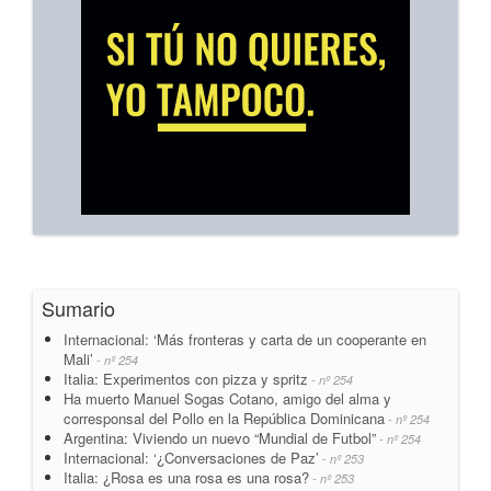
Sumario
Internacional: ‘Más fronteras y carta de un cooperante en
Mali’
- nº 254
Italia: Experimentos con pizza y spritz
- nº 254
Ha muerto Manuel Sogas Cotano, amigo del alma y
corresponsal del Pollo en la República Dominicana
- nº 254
Argentina: Viviendo un nuevo “Mundial de Futbol”
- nº 254
Internacional: ‘¿Conversaciones de Paz’
- nº 253
Italia: ¿Rosa es una rosa es una rosa?
- nº 253