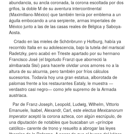
abundancia, su ancla coronada, la corona escoltada por dos
grifos, la doble M de su aventura intercontinental
(Maximiliano-México) que también tenía por emblema a un
águila embocando a una serpiente, armas imperiales de
México junto a las de las casas reales de Bélgica y Saboya-
Aosta.
Criado en las mieles de Schönbrunn y Hofburg, había ya
recorrido Italia en su adolescencia, bajo la tutela del mariscal
Radetzky, pero acabó en Trieste apartado por su hermano
Francisco José (el bigotudo Franzi que aborreció la
almibarada Sisí) para hacerle olvidar unos amores no a la
altura de su alcurnia, pero también por fríos cálculos
sucesorios. Todavía hoy una gran estatua, alborotada de
palomas frente a los restaurantes Eataly, le muestra —
verdastro casi negro— como jefe supremo de la Armada
austriaca.
Par de Franz-Joseph, Leopold, Ludwig, Wilhelm, Vittorio
Emanuele, Isabel, Alexandr, Carl, este
electus Mexicanorum
imperator
aceptó la corona azteca, con algún escrúpulo, de
una diputación de notables que buscaban un «príncipe
católico» carente de trono y resuelto a abrogar las leyes