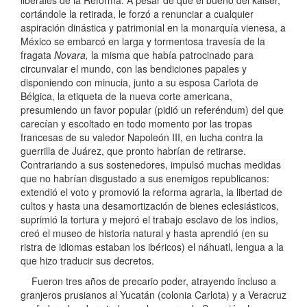
liberales de la Reforma. A pesar de que el bueno del káiser,
cortándole la retirada, le forzó a renunciar a cualquier
aspiración dinástica y patrimonial en la monarquía vienesa, a
México se embarcó en larga y tormentosa travesía de la
fragata
Novara,
la misma que había patrocinado para
circunvalar el mundo, con las bendiciones papales y
disponiendo con minucia, junto a su esposa Carlota de
Bélgica, la etiqueta de la nueva corte americana,
presumiendo un favor popular (pidió un referéndum) del que
carecían y escoltado en todo momento por las tropas
francesas de su valedor Napoleón III, en lucha contra la
guerrilla de Juárez, que pronto habrían de retirarse.
Contrariando a sus sostenedores, impulsó muchas medidas
que no habrían disgustado a sus enemigos republicanos:
extendió el voto y promovió la reforma agraria, la libertad de
cultos y hasta una desamortización de bienes eclesiásticos,
suprimió la tortura y mejoró el trabajo esclavo de los indios,
creó el museo de historia natural y hasta aprendió (en su
ristra de idiomas estaban los ibéricos) el náhuatl, lengua a la
que hizo traducir sus decretos.
Fueron tres años de precario poder, atrayendo incluso a
granjeros prusianos al Yucatán (colonia Carlota) y a Veracruz