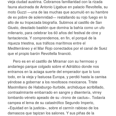
vieja ciudad austrina. Cobramos familiaridad con la rizada
fauna alucinada de Antonio Ligabue en palacio Revoltella, su
moto Guzzi —una de las muchas que acumuló en su hambre
de ex pobre de solemnidad— restallando su rojo fuego en lo
alto de su tropezada biografía. Subimos al castillo de San
Giusto, desolado bastión que domina la bahía como un ufo
milenario, para celebrar los 60 años del festival de cine y
fantaciencia. Y comprendemos, en fin, el porqué de la
riqueza triestina, sus tráficos marítimos entre el
Mediterráneo y el Mar Rojo conectados por el canal de Suez
que el propio barón Revoltella financió.
Pero es en el castillo de Miramar con su hermoso y
andariego parque colgado sobre el Adriático donde nos
entramos en la aciaga suerte del emperador que lo tuvo
todo, en la vieja y fastuosa Europa, y perdió hasta la camisa
yéndose a gobernar a los revoltosos mexicanos. Triste
Maximiliano de Habsburgo-Iturbide, archiduque acribillado,
contraalmirante embarrado en sangre y disentería, virrey
lombardo-véneto apeado de su «trono de cactus». Todavía
campea el lema de su catastrófico Segundo Imperio,
«Equidad en la justicia», sobre el carmín rabioso de los
damascos que tapizan los salones. Y sus piñas de la