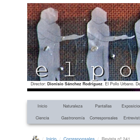
Director:
Dionisio Sánchez Rodríguez
. El Pollo Urbano. D
Inicio
Naturaleza
Pantallas
Exposicio
Ciencia
Gastronomía
Corresponsales
Entrevis
Inicio
Corresponsales
Revista nº 241