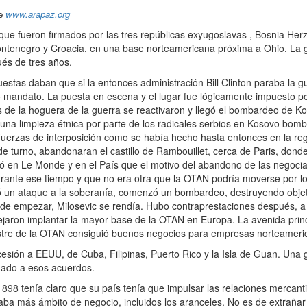
de
www.arapaz.org
 fueron firmados por las tres repúblicas exyugoslavas , Bosnia Herz
Montenegro y Croacia, en una base norteamericana próxima a Ohio. L
és de tres años.
as daban que si la entonces administración Bill Clinton paraba la gu
do mandato. La puesta en escena y el lugar fue lógicamente impuesto
sas de la hoguera de la guerra se reactivaron y llegó el bombardeo de 
 una limpieza étnica por parte de los radicales serbios en Kosovo bom
 fuerzas de interposición como se había hecho hasta entonces en la r
de turno, abandonaran el castillo de Rambouillet, cerca de Paris, dond
ó en Le Monde y en el País que el motivo del abandono de las negociac
urante ese tiempo y que no era otra que la OTAN podría moverse por 
ó un ataque a la soberanía, comenzó un bombardeo, destruyendo objetivo
o de empezar, Milosevic se rendía. Hubo contraprestaciones después, a
dejaron implantar la mayor base de la OTAN en Europa. La avenida princi
errestre de la OTAN consiguió buenos negocios para empresas norteameri
 cesión a EEUU, de Cuba, Filipinas, Puerto Rico y la Isla de Guan. Una
igado a esos acuerdos.
8 tenía claro que su país tenía que impulsar las relaciones mercanti
ba más ámbito de negocio, incluidos los aranceles. No es de extrañar