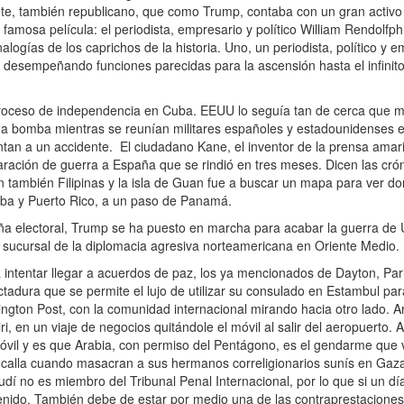
te, también republicano, que como Trump, contaba con un gran activo 
famosa película: el periodista, empresario y político William Rendolfph
alogías de los caprichos de la historia. Uno, un periodista, político y e
desempeñando funciones parecidas para la ascensión hasta el infinito
roceso de independencia en Cuba. EEUU lo seguía tan de cerca que 
a bomba mientras se reunían militares españoles y estadounidenses en
ntan a un accidente. El ciudadano Kane, el inventor de la prensa amaril
aración de guerra a España que se rindió en tres meses. Dicen las cr
n también Filipinas y la isla de Guan fue a buscar un mapa para ver do
Cuba y Puerto Rico, a un paso de Panamá.
 electoral, Trump se ha puesto en marcha para acabar la guerra de U
a sucursal de la diplomacia agresiva norteamericana en Oriente Medio.
intentar llegar a acuerdos de paz, los ya mencionados de Dayton, Pari
tadura que se permite el lujo de utilizar su consulado en Estambul para
ington Post, con la comunidad internacional mirando hacia otro lado. 
i, en un viaje de negocios quitándole el móvil al salir del aeropuerto. 
móvil y es que Arabia, con permiso del Pentágono, es el gendarme que v
so calla cuando masacran a sus hermanos correligionarios sunís en Gaza
udí no es miembro del Tribunal Penal Internacional, por lo que si un dí
nido. También debe de estar por medio una de las contraprestaciones