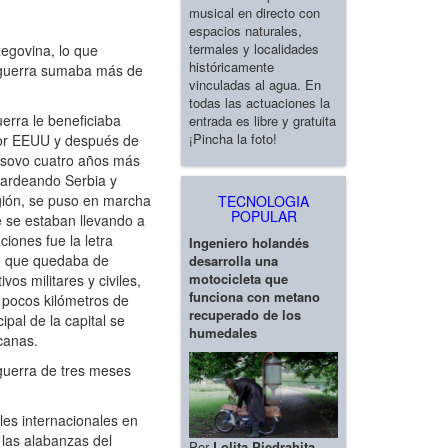
musical en directo con
espacios naturales,
termales y localidades
egovina, lo que
históricamente
a guerra sumaba más de
vinculadas al agua. En
todas las actuaciones la
erra le beneficiaba
entrada es libre y gratuita
¡Pincha la foto!
 por EEUU y después de
Kosovo cuatro años más
bardeando Serbia y
egión, se puso en marcha
TECNOLOGIA
POPULAR
e se estaban llevando a
iones fue la letra
Ingeniero holandés
lo que quedaba de
desarrolla una
motocicleta que
s militares y civiles,
funciona con metano
 pocos kilómetros de
recuperado de los
pal de la capital se
humedales
canas.
 guerra de tres meses
les internacionales en
 las alabanzas del
Por
Lolita Piedrahita