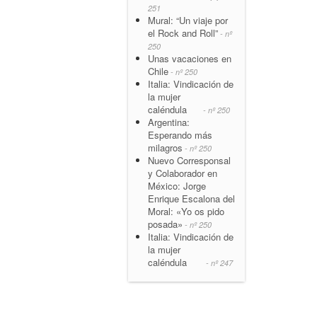
251
Mural: “Un viaje por
el Rock and Roll”
- nº
250
Unas vacaciones en
Chile
- nº 250
Italia: Vindicación de
la mujer
caléndula
- nº 250
Argentina:
Esperando más
milagros
- nº 250
Nuevo Corresponsal
y Colaborador en
México: Jorge
Enrique Escalona del
Moral: «Yo os pido
posada»
- nº 250
Italia: Vindicación de
la mujer
caléndula
- nº 247