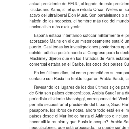
actual presidente de EEUU, al legado de este presiden
ciudadano Kane, si, el que retrató Orson Welles en su 
activo del ultraliberal Elon Musk. Son paralelismos o an
halcón de los negocios, el hombre más rico del mundo 
nacionalista más excluyente.
España estaba intentando sofocar militarmente el p
acorazado Maine en el que misteriosamente estalló un
puerto. Casi todas las investigaciones posteriores apu
opinión pública posicionando al Congreso para la decl
Mackinley dijeron que en los Tratados de Paris estaba
comercial estaba en el Caribe, los otros dos países 
En los últimos días, tal como prometió en su campaña
contacto con Rusia ha tenido lugar en Arabia Saudí, l
Revisando los lugares de los dos últimos siglos para 
de Siria son países democráticos. Arabia Saudí una dic
periodista disidente khasohggi, corresponsal del Wash
permite secuestrar al presidente del Líbano, Saad Harir
pasaporte, los libros de notas, ahora todo está en el 
países desde el Mar Indico hasta el Atlántico e inclu
hacer allí la reunión y que Rusia lo acepte? Arabia Sa
negociaciones, que está procesado, no puede ser dete