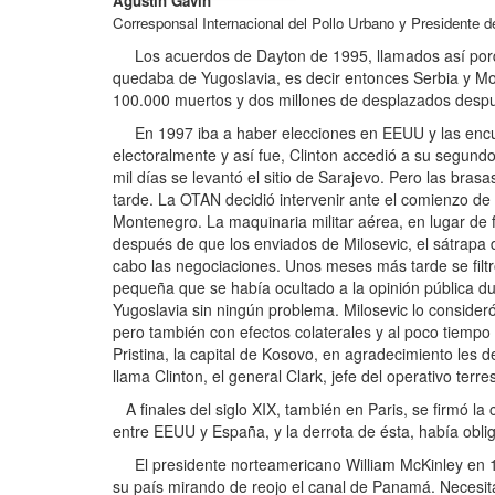
Agustín Gavin
Corresponsal Internacional del Pollo Urbano y Presidente 
Los acuerdos de Dayton de 1995, llamados así porque
quedaba de Yugoslavia, es decir entonces Serbia y 
100.000 muertos y dos millones de desplazados despu
En 1997 iba a haber elecciones en EEUU y las encuest
electoralmente y así fue, Clinton accedió a su segun
mil días se levantó el sitio de Sarajevo. Pero las bra
tarde. La OTAN decidió intervenir ante el comienzo de
Montenegro. La maquinaria militar aérea, en lugar de
después de que los enviados de Milosevic, el sátrapa 
cabo las negociaciones. Unos meses más tarde se filtr
pequeña que se había ocultado a la opinión pública d
Yugoslavia sin ningún problema. Milosevic lo consider
pero también con efectos colaterales y al poco tiemp
Pristina, la capital de Kosovo, en agradecimiento les 
llama Clinton, el general Clark, jefe del operativo t
A finales del siglo XIX, también en Paris, se firmó la
entre EEUU y España, y la derrota de ésta, había obl
El presidente norteamericano William McKinley en 189
su país mirando de reojo el canal de Panamá. Necesita