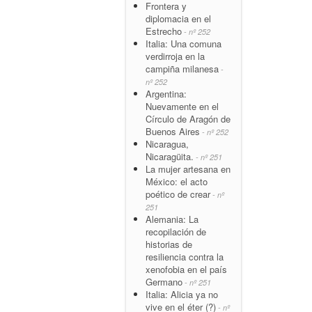
Frontera y
diplomacia en el
Estrecho
- nº 252
Italia: Una comuna
verdirroja en la
campiña milanesa
-
nº 252
Argentina:
Nuevamente en el
Círculo de Aragón de
Buenos Aires
- nº 252
Nicaragua,
Nicaragüita.
- nº 251
La mujer artesana en
México: el acto
poético de crear
- nº
251
Alemania: La
recopilación de
historias de
resiliencia contra la
xenofobia en el país
Germano
- nº 251
Italia: Alicia ya no
vive en el éter (?)
- nº