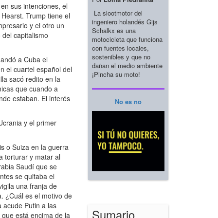
en sus intenciones, el
La slootmotor del
 Hearst. Trump tiene el
ingeniero holandés Gijs
mpresario y el otro un
Schalkx es una
 del capitalismo
motocicleta que funciona
con fuentes locales,
sostenibles y que no
mandó a Cuba el
dañan el medio ambiente
 el cuartel español del
¡Pincha su moto!
la sacó redito en la
ónicas que cuando a
nde estaban. El interés
No es no
crania y el primer
s o Suiza en la guerra
 torturar y matar al
Arabia Saudí que se
Antes se quitaba el
igila una franja de
. ¿Cuál es el motivo de
a acude Putin a las
Sumario
 que está encima de la