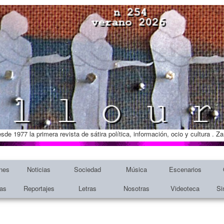
esde 1977 la primera revista de sátira política, información, ocio y cultura . 
nes
Noticias
Sociedad
Música
Escenarios
tas
Reportajes
Letras
Nosotras
Videoteca
Si