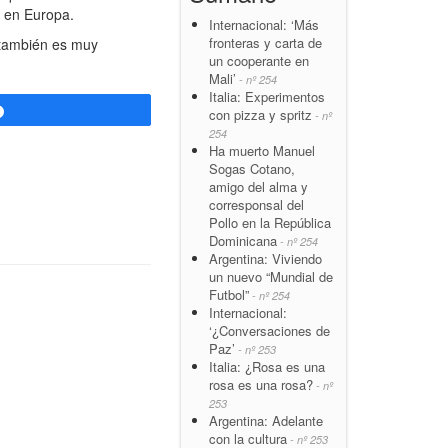
y en Europa.
Internacional: ‘Más
fronteras y carta de
 también es muy
un cooperante en
Mali’
- nº 254
Italia: Experimentos
Compartir
con pizza y spritz
- nº
254
Ha muerto Manuel
Sogas Cotano,
amigo del alma y
corresponsal del
Pollo en la República
Dominicana
- nº 254
Argentina: Viviendo
un nuevo “Mundial de
Futbol”
- nº 254
Internacional:
‘¿Conversaciones de
Paz’
- nº 253
Italia: ¿Rosa es una
rosa es una rosa?
- nº
253
Argentina: Adelante
con la cultura
- nº 253