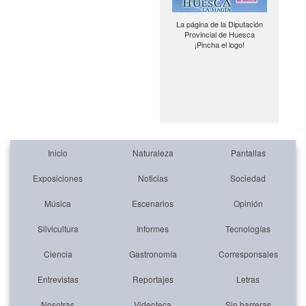
La página de la Diputación
Provincial de Huesca
¡Pincha el logo!
Inicio
Naturaleza
Pantallas
Exposiciones
Noticias
Sociedad
Música
Escenarios
Opinión
Silvicultura
Informes
Tecnologías
Ciencia
Gastronomía
Corresponsales
Entrevistas
Reportajes
Letras
Nosotras
Videoteca
Sin barreras