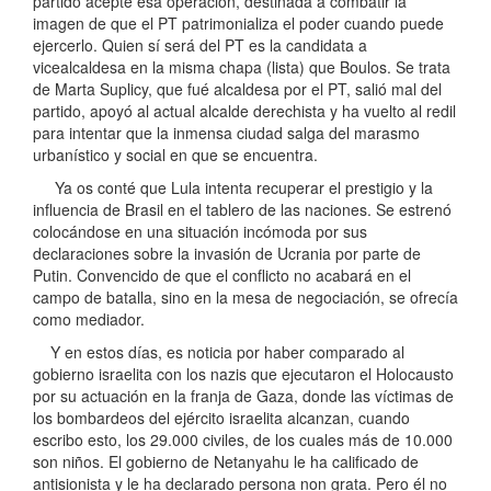
partido acepte esa operación, destinada a combatir la
imagen de que el PT patrimonializa el poder cuando puede
ejercerlo. Quien sí será del PT es la candidata a
vicealcaldesa en la misma chapa (lista) que Boulos. Se trata
de Marta Suplicy, que fué alcaldesa por el PT, salió mal del
partido, apoyó al actual alcalde derechista y ha vuelto al redil
para intentar que la inmensa ciudad salga del marasmo
urbanístico y social en que se encuentra.
Ya os conté que Lula intenta recuperar el prestigio y la
influencia de Brasil en el tablero de las naciones. Se estrenó
colocándose en una situación incómoda por sus
declaraciones sobre la invasión de Ucrania por parte de
Putin. Convencido de que el conflicto no acabará en el
campo de batalla, sino en la mesa de negociación, se ofrecía
como mediador.
Y en estos días, es noticia por haber comparado al
gobierno israelita con los nazis que ejecutaron el Holocausto
por su actuación en la franja de Gaza, donde las víctimas de
los bombardeos del ejército israelita alcanzan, cuando
escribo esto, los 29.000 civiles, de los cuales más de 10.000
son niños. El gobierno de Netanyahu le ha calificado de
antisionista y le ha declarado persona non grata. Pero él no