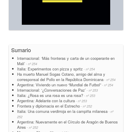
Sumario
Internacional: ‘Más fronteras y carta de un cooperante en
Mali’
- nº 254
Italia: Experimentos con pizza y spritz
- nº 254
Ha muerto Manuel Sogas Cotano, amigo del alma y
corresponsal del Pollo en la República Dominicana
- nº 254
Argentina: Viviendo un nuevo “Mundial de Futbol”
- nº 254
Internacional: ‘¿Conversaciones de Paz’
- nº 253
Italia: ¿Rosa es una rosa es una rosa?
- nº 253
Argentina: Adelante con la cultura
- nº 253
Frontera y diplomacia en el Estrecho
- nº 252
Italia: Una comuna verdirroja en la campiña milanesa
- nº
252
Argentina: Nuevamente en el Círculo de Aragón de Buenos
Aires
- nº 252