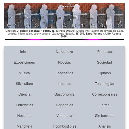
Director:
Dionisio Sánchez Rodríguez
. El Pollo Urbano. Desde 1977 la primera revista de sátira
política, información, ocio y cultura . Zaragoza. España.
Nº 254. Extra Verano (Julio Agosto
2026)
.
Inicio
Naturaleza
Pantallas
Exposiciones
Noticias
Sociedad
Música
Escenarios
Opinión
Silvicultura
Informes
Tecnologías
Ciencia
Gastronomía
Corresponsales
Entrevistas
Reportajes
Letras
Nosotras
Videoteca
Sin barreras
Mancheta
Incombustibles
Análisis