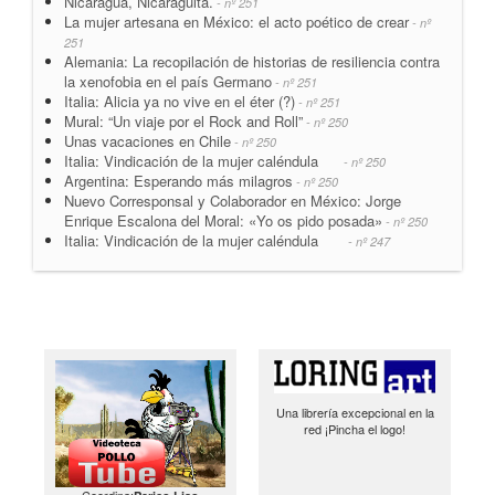
Nicaragua, Nicaragüita.
- nº 251
La mujer artesana en México: el acto poético de crear
- nº
251
Alemania: La recopilación de historias de resiliencia contra
la xenofobia en el país Germano
- nº 251
Italia: Alicia ya no vive en el éter (?)
- nº 251
Mural: “Un viaje por el Rock and Roll”
- nº 250
Unas vacaciones en Chile
- nº 250
Italia: Vindicación de la mujer caléndula
- nº 250
Argentina: Esperando más milagros
- nº 250
Nuevo Corresponsal y Colaborador en México: Jorge
Enrique Escalona del Moral: «Yo os pido posada»
- nº 250
Italia: Vindicación de la mujer caléndula
- nº 247
Una librería excepcional en la
red ¡Pincha el logo!
Coordina: