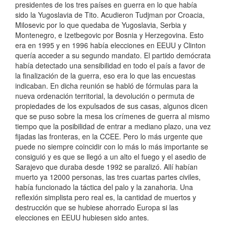
presidentes de los tres países en guerra en lo que había
sido la Yugoslavia de Tito. Acudieron Tudjman por Croacia,
Milosevic por lo que quedaba de Yugoslavia, Serbia y
Montenegro, e Izetbegovic por Bosnia y Herzegovina. Esto
era en 1995 y en 1996 había elecciones en EEUU y Clinton
quería acceder a su segundo mandato. El partido demócrata
había detectado una sensibilidad en todo el país a favor de
la finalización de la guerra, eso era lo que las encuestas
indicaban. En dicha reunión se habló de fórmulas para la
nueva ordenación territorial, la devolución o permuta de
propiedades de los expulsados de sus casas, algunos dicen
que se puso sobre la mesa los crímenes de guerra al mismo
tiempo que la posibilidad de entrar a mediano plazo, una vez
fijadas las fronteras, en la CCEE. Pero lo más urgente que
puede no siempre coincidir con lo más lo más importante se
consiguió y es que se llegó a un alto el fuego y el asedio de
Sarajevo que duraba desde 1992 se paralizó. Allí habían
muerto ya 12000 personas, las tres cuartas partes civiles,
había funcionado la táctica del palo y la zanahoria. Una
reflexión simplista pero real es, la cantidad de muertos y
destrucción que se hubiese ahorrado Europa si las
elecciones en EEUU hubiesen sido antes.