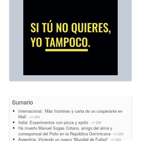
Sumario
Internacional: ‘Más fronteras y carta de un cooperante en
Mali’
- nº 254
Italia: Experimentos con pizza y spritz
- nº 254
Ha muerto Manuel Sogas Cotano, amigo del alma y
corresponsal del Pollo en la República Dominicana
- nº 254
Argentina: Viviendo un nuevo “Mundial de Futbol”
- nº 254