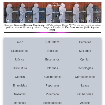
Director:
Dionisio Sánchez Rodríguez
. El Pollo Urbano. Desde 1977 la primera revista de sátira
política, información, ocio y cultura . Zaragoza. España.
Nº 254. Extra Verano (Julio Agosto
2026)
.
Inicio
Naturaleza
Pantallas
Exposiciones
Noticias
Sociedad
Música
Escenarios
Opinión
Silvicultura
Informes
Tecnologías
Ciencia
Gastronomía
Corresponsales
Entrevistas
Reportajes
Letras
Nosotras
Videoteca
Sin barreras
Mancheta
Incombustibles
Análisis