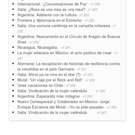
Internacional: ‘¿Conversaciones de Paz’
- nº 253
Italia: ¿Rosa es una rosa es una rosa?
- nº 253
Argentina: Adelante con la cultura
- nº 253
Frontera y diplomacia en el Estrecho
- nº 252
Italia: Una comuna verdirroja en la campiña milanesa
- nº
252
Argentina: Nuevamente en el Círculo de Aragón de Buenos
Aires
- nº 252
Nicaragua, Nicaragüita.
- nº 251
La mujer artesana en México: el acto poético de crear
- nº
251
Alemania: La recopilación de historias de resiliencia contra
la xenofobia en el país Germano
- nº 251
Italia: Alicia ya no vive en el éter (?)
- nº 251
Mural: “Un viaje por el Rock and Roll”
- nº 250
Unas vacaciones en Chile
- nº 250
Italia: Vindicación de la mujer caléndula
- nº 250
Argentina: Esperando más milagros
- nº 250
Nuevo Corresponsal y Colaborador en México: Jorge
Enrique Escalona del Moral: «Yo os pido posada»
- nº 250
Italia: Vindicación de la mujer caléndula
- nº 247