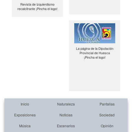
Revista de izquierdismo
recalcitrante ¡Pincha el logo!
La página de la Diputación
Provincial de Huesca
¡Pincha el logo!
Inicio
Naturaleza
Pantallas
Exposiciones
Noticias
Sociedad
Música
Escenarios
Opinión