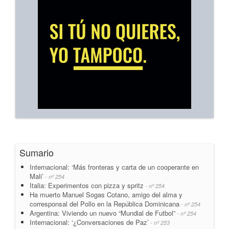
Sumario
Internacional: ‘Más fronteras y carta de un cooperante en
Mali’
- nº 254
Italia: Experimentos con pizza y spritz
- nº 254
Ha muerto Manuel Sogas Cotano, amigo del alma y
corresponsal del Pollo en la República Dominicana
- nº 254
Argentina: Viviendo un nuevo “Mundial de Futbol”
- nº 254
Internacional: ‘¿Conversaciones de Paz’
- nº 253