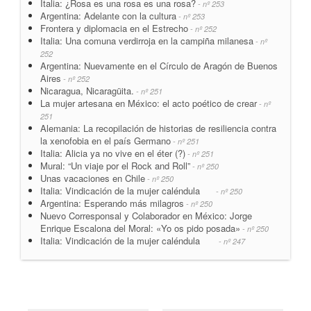
Italia: ¿Rosa es una rosa es una rosa?
- nº 253
Argentina: Adelante con la cultura
- nº 253
Frontera y diplomacia en el Estrecho
- nº 252
Italia: Una comuna verdirroja en la campiña milanesa
- nº
252
Argentina: Nuevamente en el Círculo de Aragón de Buenos
Aires
- nº 252
Nicaragua, Nicaragüita.
- nº 251
La mujer artesana en México: el acto poético de crear
- nº
251
Alemania: La recopilación de historias de resiliencia contra
la xenofobia en el país Germano
- nº 251
Italia: Alicia ya no vive en el éter (?)
- nº 251
Mural: “Un viaje por el Rock and Roll”
- nº 250
Unas vacaciones en Chile
- nº 250
Italia: Vindicación de la mujer caléndula
- nº 250
Argentina: Esperando más milagros
- nº 250
Nuevo Corresponsal y Colaborador en México: Jorge
Enrique Escalona del Moral: «Yo os pido posada»
- nº 250
Italia: Vindicación de la mujer caléndula
- nº 247