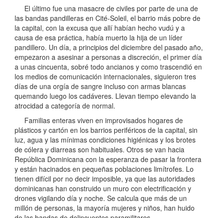
El último fue una masacre de civiles por parte de una de
las bandas pandilleras en Cité-Soleil, el barrio más pobre de
la capital, con la excusa que allí habían hecho vudú y a
causa de esa práctica, había muerto la hija de un líder
pandillero. Un día, a principios del diciembre del pasado año,
empezaron a asesinar a personas a discreción, el primer día
a unas cincuenta, sobré todo ancianos y como trascendió en
los medios de comunicación internacionales, siguieron tres
días de una orgía de sangre incluso con armas blancas
quemando luego los cadáveres. Llevan tiempo elevando la
atrocidad a categoría de normal.
Familias enteras viven en improvisados hogares de
plásticos y cartón en los barrios periféricos de la capital, sin
luz, agua y las mínimas condiciones higiénicas y los brotes
de cólera y diarreas son habituales. Otros se van hacia
República Dominicana con la esperanza de pasar la frontera
y están hacinados en pequeñas poblaciones limítrofes. Lo
tienen difícil por no decir imposible, ya que las autoridades
dominicanas han construido un muro con electrificación y
drones vigilando día y noche. Se calcula que más de un
millón de personas, la mayoría mujeres y niños, han huido
de las bandas de delincuentes paramilitares.