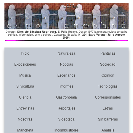
Director:
Dionisio Sánchez Rodríguez
. El Pollo Urbano. Desde 1977 la primera revista de sátira
política, información, ocio y cultura . Zaragoza. España.
Nº 254. Extra Verano (Julio Agosto
2026)
.
Inicio
Naturaleza
Pantallas
Exposiciones
Noticias
Sociedad
Música
Escenarios
Opinión
Silvicultura
Informes
Tecnologías
Ciencia
Gastronomía
Corresponsales
Entrevistas
Reportajes
Letras
Nosotras
Videoteca
Sin barreras
Mancheta
Incombustibles
Análisis