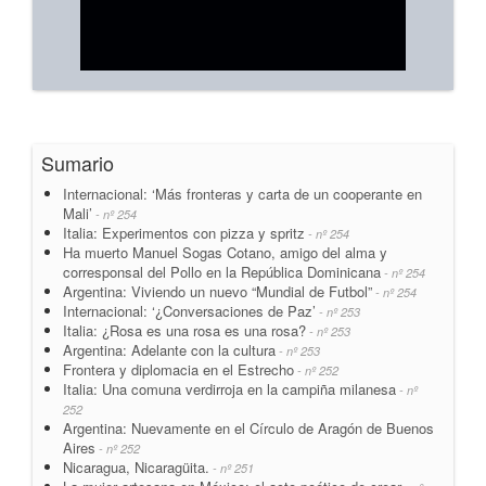
Sumario
Internacional: ‘Más fronteras y carta de un cooperante en
Mali’
- nº 254
Italia: Experimentos con pizza y spritz
- nº 254
Ha muerto Manuel Sogas Cotano, amigo del alma y
corresponsal del Pollo en la República Dominicana
- nº 254
Argentina: Viviendo un nuevo “Mundial de Futbol”
- nº 254
Internacional: ‘¿Conversaciones de Paz’
- nº 253
Italia: ¿Rosa es una rosa es una rosa?
- nº 253
Argentina: Adelante con la cultura
- nº 253
Frontera y diplomacia en el Estrecho
- nº 252
Italia: Una comuna verdirroja en la campiña milanesa
- nº
252
Argentina: Nuevamente en el Círculo de Aragón de Buenos
Aires
- nº 252
Nicaragua, Nicaragüita.
- nº 251