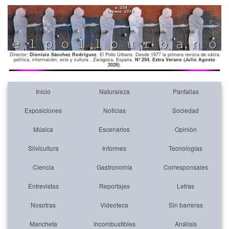
Director:
Dionisio Sánchez Rodríguez
. El Pollo Urbano. Desde 1977 la primera revista de sátira
política, información, ocio y cultura . Zaragoza. España.
Nº 254. Extra Verano (Julio Agosto
2026)
.
Inicio
Naturaleza
Pantallas
Exposiciones
Noticias
Sociedad
Música
Escenarios
Opinión
Silvicultura
Informes
Tecnologías
Ciencia
Gastronomía
Corresponsales
Entrevistas
Reportajes
Letras
Nosotras
Videoteca
Sin barreras
Mancheta
Incombustibles
Análisis