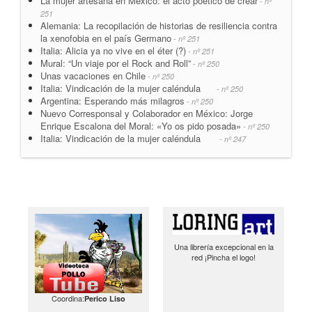
La mujer artesana en México: el acto poético de crear
- nº
251
Alemania: La recopilación de historias de resiliencia contra
la xenofobia en el país Germano
- nº 251
Italia: Alicia ya no vive en el éter (?)
- nº 251
Mural: “Un viaje por el Rock and Roll”
- nº 250
Unas vacaciones en Chile
- nº 250
Italia: Vindicación de la mujer caléndula
- nº 250
Argentina: Esperando más milagros
- nº 250
Nuevo Corresponsal y Colaborador en México: Jorge
Enrique Escalona del Moral: «Yo os pido posada»
- nº 250
Italia: Vindicación de la mujer caléndula
- nº 247
Una librería excepcional en la
red ¡Pincha el logo!
Coordina:
Perico Liso