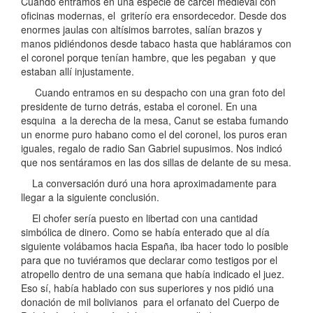
Cuando entramos en una especie de cárcel medieval con
oficinas modernas, el griterío era ensordecedor. Desde dos
enormes jaulas con altísimos barrotes, salían brazos y
manos pidiéndonos desde tabaco hasta que habláramos con
el coronel porque tenían hambre, que les pegaban y que
estaban allí injustamente.
Cuando entramos en su despacho con una gran foto del
presidente de turno detrás, estaba el coronel. En una
esquina a la derecha de la mesa, Canut se estaba fumando
un enorme puro habano como el del coronel, los puros eran
iguales, regalo de radio San Gabriel supusimos. Nos indicó
que nos sentáramos en las dos sillas de delante de su mesa.
La conversación duró una hora aproximadamente para
llegar a la siguiente conclusión.
El chofer sería puesto en libertad con una cantidad
simbólica de dinero. Como se había enterado que al día
siguiente volábamos hacia España, iba hacer todo lo posible
para que no tuviéramos que declarar como testigos por el
atropello dentro de una semana que había indicado el juez.
Eso sí, había hablado con sus superiores y nos pidió una
donación de mil bolivianos para el orfanato del Cuerpo de