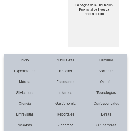
La página de la Diputación
Provincial de Huesca
¡Pincha el logo!
Inicio
Naturaleza
Pantallas
Exposiciones
Noticias
Sociedad
Música
Escenarios
Opinión
Silvicultura
Informes
Tecnologías
Ciencia
Gastronomía
Corresponsales
Entrevistas
Reportajes
Letras
Nosotras
Videoteca
Sin barreras