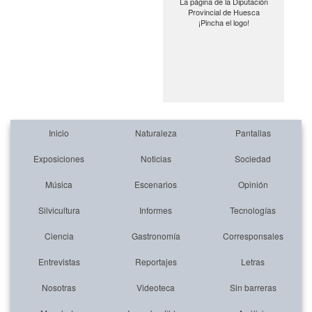
La página de la Diputación
Provincial de Huesca
¡Pincha el logo!
Inicio
Naturaleza
Pantallas
Exposiciones
Noticias
Sociedad
Música
Escenarios
Opinión
Silvicultura
Informes
Tecnologías
Ciencia
Gastronomía
Corresponsales
Entrevistas
Reportajes
Letras
Nosotras
Videoteca
Sin barreras