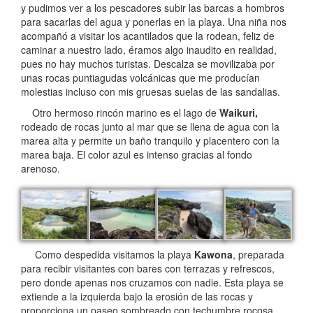
y pudimos ver a los pescadores subir las barcas a hombros
para sacarlas del agua y ponerlas en la playa. Una niña nos
acompañó a visitar los acantilados que la rodean, feliz de
caminar a nuestro lado, éramos algo inaudito en realidad,
pues no hay muchos turistas. Descalza se movilizaba por
unas rocas puntiagudas volcánicas que me producían
molestias incluso con mis gruesas suelas de las sandalias.
Otro hermoso rincón marino es el lago de
Waikuri,
rodeado de rocas junto al mar que se llena de agua con la
marea alta y permite un baño tranquilo y placentero con la
marea baja. El color azul es intenso gracias al fondo
arenoso.
Como despedida visitamos la playa
Kawona
, preparada
para recibir visitantes con bares con terrazas y refrescos,
pero donde apenas nos cruzamos con nadie. Esta playa se
extiende a la izquierda bajo la erosión de las rocas y
proporciona un paseo sombreado con techumbre rocosa