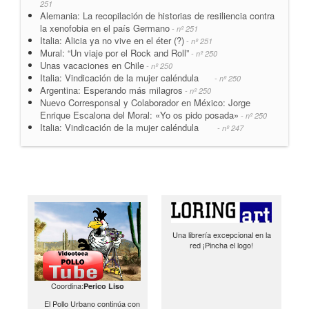
251
Alemania: La recopilación de historias de resiliencia contra
la xenofobia en el país Germano
- nº 251
Italia: Alicia ya no vive en el éter (?)
- nº 251
Mural: “Un viaje por el Rock and Roll”
- nº 250
Unas vacaciones en Chile
- nº 250
Italia: Vindicación de la mujer caléndula
- nº 250
Argentina: Esperando más milagros
- nº 250
Nuevo Corresponsal y Colaborador en México: Jorge
Enrique Escalona del Moral: «Yo os pido posada»
- nº 250
Italia: Vindicación de la mujer caléndula
- nº 247
Una librería excepcional en la
red ¡Pincha el logo!
Coordina:
Perico Liso
El Pollo Urbano continúa con