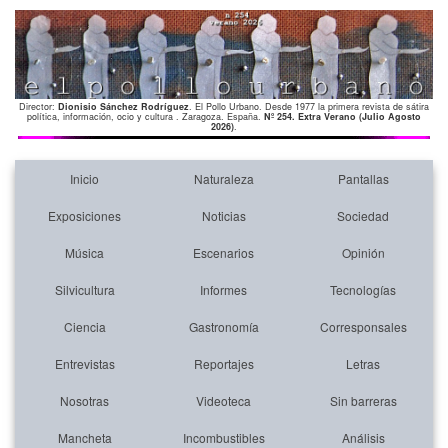
Director:
Dionisio Sánchez Rodríguez
. El Pollo Urbano. Desde 1977 la primera revista de sátira
política, información, ocio y cultura . Zaragoza. España.
Nº 254. Extra Verano (Julio Agosto
2026)
.
Inicio
Naturaleza
Pantallas
Exposiciones
Noticias
Sociedad
Música
Escenarios
Opinión
Silvicultura
Informes
Tecnologías
Ciencia
Gastronomía
Corresponsales
Entrevistas
Reportajes
Letras
Nosotras
Videoteca
Sin barreras
Mancheta
Incombustibles
Análisis