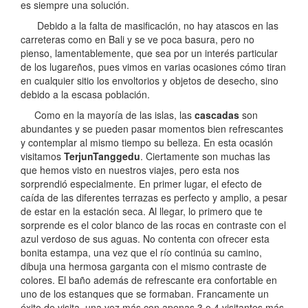
es siempre una solución.
Debido a la falta de masificación, no hay atascos en las
carreteras como en Bali y se ve poca basura, pero no
pienso, lamentablemente, que sea por un interés particular
de los lugareños, pues vimos en varias ocasiones cómo tiran
en cualquier sitio los envoltorios y objetos de desecho, sino
debido a la escasa población.
Como en la mayoría de las islas, las
cascadas
son
abundantes y se pueden pasar momentos bien refrescantes
y contemplar al mismo tiempo su belleza. En esta ocasión
visitamos
TerjunTanggedu
. Ciertamente son muchas las
que hemos visto en nuestros viajes, pero esta nos
sorprendió especialmente. En primer lugar, el efecto de
caída de las diferentes terrazas es perfecto y amplio, a pesar
de estar en la estación seca. Al llegar, lo primero que te
sorprende es el color blanco de las rocas en contraste con el
azul verdoso de sus aguas. No contenta con ofrecer esta
bonita estampa, una vez que el río continúa su camino,
dibuja una hermosa garganta con el mismo contraste de
colores. El baño además de refrescante era confortable en
uno de los estanques que se formaban. Francamente un
éxito de visita, una vez más con apenas 3 o 4 visitantes más.