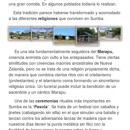
una gran comida. En algunos poblados todavía lo realizan.
Esta tradición parece haberse transformado y acomodado
a las diferentes
religiones
que conviven en Sumba.
Es una isla fundamentalmente seguidora del
Marapu,
creencia animista con culto a los antepasados. Tiene ciertas
similitudes con creencias maoríes ancestrales de Nueva
Zelanda, pero no se trata de una religión propiamente dicha,
de manera que combina ciertos ritos con el cristianismo
(protestantes) y el islamismo coma formando un sincretismo
religioso único. Un funeral puede incluir la bendición de un
sacerdote y un cántico Marapu.
Una de las
ceremonias
rituales más importantes en
Sumba es la “
Pasola
”. Se trata de un festival con caballos y
jinetes (cabalgando sin silla) en el que simulan una batalla y
lanzan contra los adversarios lanzas de madera (que en
nuestros días tienen la punta metálica sin filo) con la
finalidad de hacer correr la sangre sobre la tierra y