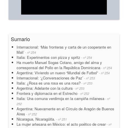
Sumario
Internacional: ‘Más fronteras y carta de un cooperante en
Mali’
- nº 254
Italia: Experimentos con pizza y spritz
- nº 254
Ha muerto Manuel Sogas Cotano, amigo del alma y
corresponsal del Pollo en la República Dominicana
- nº 254
Argentina: Viviendo un nuevo “Mundial de Futbol”
- nº 254
Internacional: ‘¿Conversaciones de Paz’
- nº 253
Italia: ¿Rosa es una rosa es una rosa?
- nº 253
Argentina: Adelante con la cultura
- nº 253
Frontera y diplomacia en el Estrecho
- nº 252
Italia: Una comuna verdirroja en la campiña milanesa
- nº
252
Argentina: Nuevamente en el Círculo de Aragón de Buenos
Aires
- nº 252
Nicaragua, Nicaragüita.
- nº 251
La mujer artesana en México: el acto poético de crear
- nº