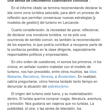
una senda de crecimiento cuantitativo continua”.
En el informe citado se termina recomendando declarar la
isla como zona turística saturada, para abrir un proceso de
reflexión que permitan consensuar nuevas estrategias [y
modelos de gestión] del turismo en Lanzarote.
Cuarta consideración, la necesidad de parar, reflexionar,
de declarar una moratoria turística, no es solo una
ocurrencia de sentido común, es también la recomendación
de los expertos, lo que podría contribuir a recuperar parte de
la confianza perdida en la clase dirigente, especialmente
responsables políticos y empresariales.
En otro orden de cuestiones, ni somos los primeros, ni los
únicos, en señalar nuestro malestar con el modelo de
turismo, nos han precedido, entre otros muchos, las
Islas
Baleares
,
Barcelona
,
Venecia
, o
Ámsterdam
. En realidad,
cabría preguntarse, cómo hemos tardado tanto tiempo en
denunciar la situación del
sobreturismo
.
El origen del turismo está fuera, y su materialización
dentro. El turista querría comprar magia, literatura, aventura,
y emoción. Nos gustaría ser viajeros que no turistas. La
publicidad, el cine, y las series de televisión, los