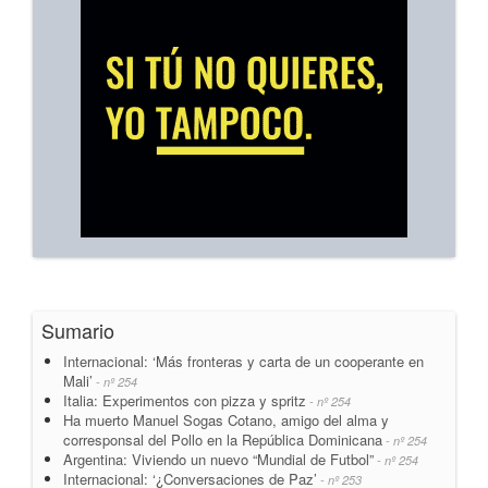
Sumario
Internacional: ‘Más fronteras y carta de un cooperante en
Mali’
- nº 254
Italia: Experimentos con pizza y spritz
- nº 254
Ha muerto Manuel Sogas Cotano, amigo del alma y
corresponsal del Pollo en la República Dominicana
- nº 254
Argentina: Viviendo un nuevo “Mundial de Futbol”
- nº 254
Internacional: ‘¿Conversaciones de Paz’
- nº 253