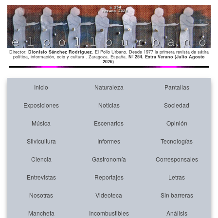
Director:
Dionisio Sánchez Rodríguez
. El Pollo Urbano. Desde 1977 la primera revista de sátira
política, información, ocio y cultura . Zaragoza. España.
Nº 254. Extra Verano (Julio Agosto
2026)
.
Inicio
Naturaleza
Pantallas
Exposiciones
Noticias
Sociedad
Música
Escenarios
Opinión
Silvicultura
Informes
Tecnologías
Ciencia
Gastronomía
Corresponsales
Entrevistas
Reportajes
Letras
Nosotras
Videoteca
Sin barreras
Mancheta
Incombustibles
Análisis