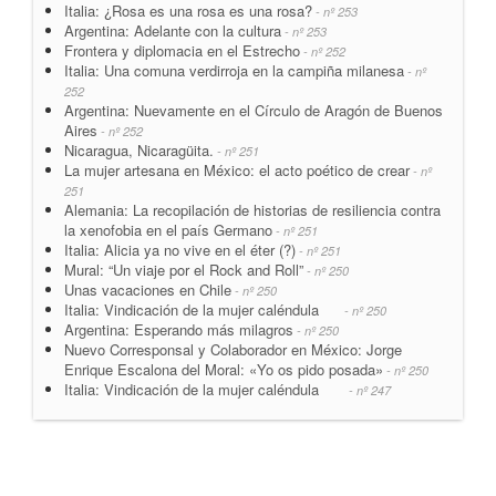
Italia: ¿Rosa es una rosa es una rosa?
- nº 253
Argentina: Adelante con la cultura
- nº 253
Frontera y diplomacia en el Estrecho
- nº 252
Italia: Una comuna verdirroja en la campiña milanesa
- nº
252
Argentina: Nuevamente en el Círculo de Aragón de Buenos
Aires
- nº 252
Nicaragua, Nicaragüita.
- nº 251
La mujer artesana en México: el acto poético de crear
- nº
251
Alemania: La recopilación de historias de resiliencia contra
la xenofobia en el país Germano
- nº 251
Italia: Alicia ya no vive en el éter (?)
- nº 251
Mural: “Un viaje por el Rock and Roll”
- nº 250
Unas vacaciones en Chile
- nº 250
Italia: Vindicación de la mujer caléndula
- nº 250
Argentina: Esperando más milagros
- nº 250
Nuevo Corresponsal y Colaborador en México: Jorge
Enrique Escalona del Moral: «Yo os pido posada»
- nº 250
Italia: Vindicación de la mujer caléndula
- nº 247