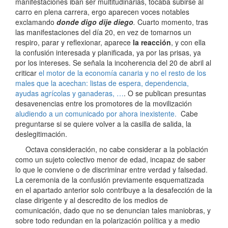
manifestaciones iban ser multitudinarias, tocaba subirse al
carro en plena carrera, ergo aparecen voces notables
exclamando
donde digo dije diego
.
Cuarto momento, tras
las manifestaciones del día 20, en vez de tomarnos un
respiro, parar y reflexionar, aparece
la reacción
, y con ella
la confusión interesada y planificada, ya por las prisas, ya
por los intereses. Se señala la incoherencia del 20 de abril al
criticar
el motor de la economía canaria y no el resto de los
males que la acechan: listas de espera, dependencia,
ayudas agrícolas y ganaderas, …
. O se publican presuntas
desavenencias entre los promotores de la movilización
aludiendo a un comunicado por ahora inexistente.
Cabe
preguntarse si se quiere volver a la casilla de salida, la
deslegitimación.
Octava consideración, no cabe considerar a la población
como un sujeto colectivo menor de edad, incapaz de saber
lo que le conviene o de discriminar entre verdad y falsedad.
La ceremonia de la confusión previamente esquematizada
en el apartado anterior solo contribuye a la desafección de la
clase dirigente y al descredito de los medios de
comunicación, dado que no se denuncian tales maniobras, y
sobre todo redundan en la polarización política y a medio