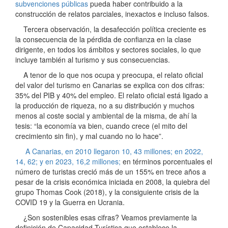
subvenciones públicas
pueda haber contribuido a la
construcción de relatos parciales, inexactos e incluso falsos.
Tercera observación, la desafección política creciente es
la consecuencia de la pérdida de confianza en la clase
dirigente, en todos los ámbitos y sectores sociales, lo que
incluye también al turismo y sus consecuencias.
A tenor de lo que nos ocupa y preocupa, el relato oficial
del valor del turismo en Canarias se explica con dos cifras:
35% del PIB y 40% del empleo. El relato oficial está ligado a
la producción de riqueza, no a su distribución y muchos
menos al coste social y ambiental de la misma, de ahí la
tesis: “la economía va bien, cuando crece (el mito del
crecimiento sin fin), y mal cuando no lo hace”.
A Canarias, en 2010 llegaron 10, 43 millones; en 2022,
14, 62; y en 2023, 16,2 millones;
en términos porcentuales el
número de turistas creció más de un 155% en trece años a
pesar de la crisis económica iniciada en 2008, la quiebra del
grupo Thomas Cook (2018), y la consiguiente crisis de la
COVID 19 y la Guerra en Ucrania.
¿Son sostenibles esas cifras? Veamos previamente la
definición de Capacidad Turística que establece la