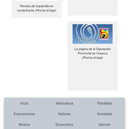
Revista de izquierdismo
recalcitrante ¡Pincha el logo!
La página de la Diputación
Provincial de Huesca
¡Pincha el logo!
Inicio
Naturaleza
Pantallas
Exposiciones
Noticias
Sociedad
Música
Escenarios
Opinión