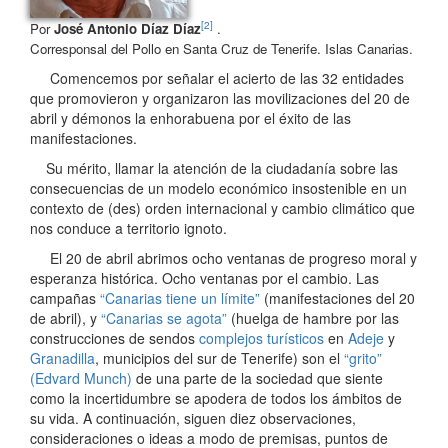
[2]
Por
José Antonio Díaz Díaz
.
Corresponsal del Pollo en Santa Cruz de Tenerife. Islas Canarias.
Comencemos por señalar el acierto de las 32 entidades
que promovieron y organizaron las movilizaciones del 20 de
abril y démonos la enhorabuena por el éxito de las
manifestaciones.
Su mérito, llamar la atención de la ciudadanía sobre las
consecuencias de un modelo económico insostenible en un
contexto de (des) orden internacional y cambio climático que
nos conduce a territorio ignoto.
El 20 de abril abrimos ocho ventanas de progreso moral y
esperanza histórica. Ocho ventanas por el cambio. Las
campañas
“Canarias tiene un límite”
(manifestaciones del 20
de abril), y
“Canarias se agota”
(huelga de hambre por las
construcciones de sendos
complejos turísticos
en
Adeje
y
Granadilla
, municipios del sur de Tenerife) son el
“grito”
(Edvard Munch)
de una parte de la sociedad que siente
como la incertidumbre se apodera de todos los ámbitos de
su vida. A continuación, siguen diez observaciones,
consideraciones o ideas a modo de premisas, puntos de