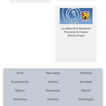
La página de la Diputación
Provincial de Huesca
¡Pincha el logo!
Inicio
Naturaleza
Pantallas
Exposiciones
Noticias
Sociedad
Música
Escenarios
Opinión
Silvicultura
Informes
Tecnologías