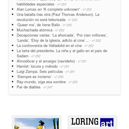
habilidades especiales
- nº 253
Alan Lomax en “A complete unknown”
- nº 253
Una batalla tras otra (Paul Thomas Anderson). La
revolución no será televisada
- nº 253
‘Queer me’, de Irene Bailo
- nº 252
Muchachada atómica
- nº 252
Decepciones varias: ‘La ahorcada’, ‘Por cien millones’,
‘Landa’, ‘Eloy de la iglesia, adicto al cine’…
- nº 252
La controversia de Valladolid en el cine
- nº 252
La tarta del presidente. La niña y el gallo en el país de
Sadam
- nº 252
Almodóvar y el amargor (navideño)
- nº 251
Hamlet: locura y método
- nº 251
Luigi Zampa. Seis películas
- nº 251
‘Siempre es invierno’
- nº 250
Ray-mundo, siga esa sombra
- nº 250
Par de diables
- nº 247