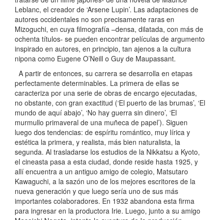
Leblanc, el creador de ‘Arsene Lupin’. Las adaptaciones de
autores occidentales no son precisamente raras en
Mizoguchi, en cuya filmografía –densa, dilatada, con más de
ochenta títulos- se pueden encontrar películas de argumento
inspirado en autores, en principio, tan ajenos a la cultura
nipona como Eugene O’Neill o Guy de Maupassant.
A partir de entonces, su carrera se desarrolla en etapas
perfectamente determinables. La primera de ellas se
caracteriza por una serie de obras de encargo ejecutadas,
no obstante, con gran exactitud (‘El puerto de las brumas’, ‘El
mundo de aquí abajo’, ‘No hay guerra sin dinero’, ‘El
murmullo primaveral de una muñeca de papel’). Siguen
luego dos tendencias: de espíritu romántico, muy lírica y
estética la primera, y realista, más bien naturalista, la
segunda. Al trasladarse los estudios de la Nikkatsu a Kyoto,
el cineasta pasa a esta ciudad, donde reside hasta 1925, y
allí encuentra a un antiguo amigo de colegio, Matsutaro
Kawaguchi, a la sazón uno de los mejores escritores de la
nueva generación y que luego sería uno de sus más
importantes colaboradores. En 1932 abandona esta firma
para ingresar en la productora Irie. Luego, junto a su amigo