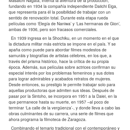
Masaichi Nagata, intenta la aventura de la producción,
fundando en 1934 la compañía independiente Daiichi Eiga,
que representa para él la posibilidad de trabajar con un
sentido de renovación total. Durante esta etapa rueda
películas como ‘Elegía de Naniwa’ y ‘Las hermanas de Gion’,
ambas de 1936, pero son fracasos comerciales.
En 1939 ingresa en la Shochiku, en un momento en el que
la dictadura militar más estricta se impone en el país. Y se
apaña como puede para abordar filmes modestos de
samuráis y biografías de artistas célebres, en los que, a
través del prisma histórico, hace la crítica de su propia
época. Además, sus películas sobre actrices confirman su
especial interés por los problemas femeninos y sus dotes
para lograr admirables y acabados retratos de mujeres.
Desde entonces, su prestigio le permite trabajar solo para
aquellas productoras que admiten sus ideas. Después de
pasar por la Sintoho, se incorpora en 1951 a la Daiei, en la
que permanece hasta su muerte, en 1957 –al poco de
terminar ‘La calle de la vergüenza’-, y donde lleva a cabo las
obras culminantes de su carrera, una serie de filmes que
ahora programa la filmoteca de Zaragoza.
Combinando el temario tradicional con el contemporáneo y