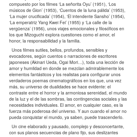
compuesto por los filmes ‘La señorita Oyu’ (1951), ‘Los
músicos de Gion’ (1953), ‘Cuentos de la luna pálida’ (1953),
‘La mujer crucificada’ (1954), ‘El intendente Sansho’ (1954),
‘La emperatriz Yang Kwei Fei’ (1955) y ‘La calle de la
vergüenza’ (1956), unos viajes emocionales y filosóficos en
los que Mizoguchi explora cuestiones como el amor, el
honor, la responsabilidad y la familia.
Unos filmes sutiles, bellos, profundos, sensibles y
evocadores, según cuentos o narraciones de escritores
japoneses (Akinari Ueda, Ogai Mori…), toda una lección de
amor y humildad en donde se mezclan admirablemente los
elementos fantásticos y los realistas para configurar unos
verdaderos poemas cinematográficos en los que, una vez
más, su universo de dualidades se hace evidente: el
contraste entre el horror y la armoniosa serenidad, el mundo
de la luz y el de las sombras, las contingencias sociales y las
necesidades individuales. El amor, en cualquier caso, es la
fuerza más poderosa del universo. Y aun cuando el amor no
pueda conquistar el mundo, ya saben, puede trascenderlo.
Un cine elaborado y pausado, complejo y desconcertante,
con sus planos secuencias de plano fijo, sus deslizantes