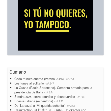
Sumario
Cada minuto cuenta (verano 2026)
- nº 254
Los lunes al solitario
- nº 247
La Grazia (Paolo Sorrentino). Cemento armado para la
presidencia de Italia
- nº 254
Simón 2026, entre acordes y desacuerdos
- nº 253
Poesía urbana (excéntrica)
- nº 253
De ‘La caza’ a ‘Mi querida señorita’
- nº 253
Resurrection 狂野时代 (BI GAN). Un director con