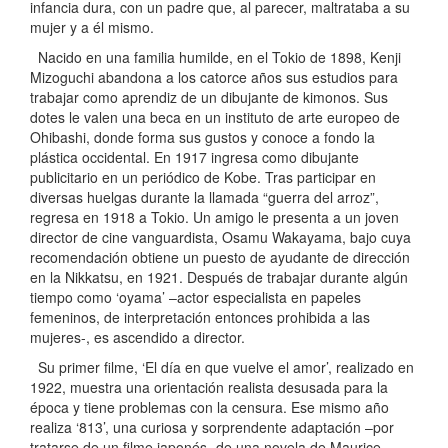
infancia dura, con un padre que, al parecer, maltrataba a su
mujer y a él mismo.
Nacido en una familia humilde, en el Tokio de 1898, Kenji
Mizoguchi abandona a los catorce años sus estudios para
trabajar como aprendiz de un dibujante de kimonos. Sus
dotes le valen una beca en un instituto de arte europeo de
Ohibashi, donde forma sus gustos y conoce a fondo la
plástica occidental. En 1917 ingresa como dibujante
publicitario en un periódico de Kobe. Tras participar en
diversas huelgas durante la llamada “guerra del arroz”,
regresa en 1918 a Tokio. Un amigo le presenta a un joven
director de cine vanguardista, Osamu Wakayama, bajo cuya
recomendación obtiene un puesto de ayudante de dirección
en la Nikkatsu, en 1921. Después de trabajar durante algún
tiempo como ‘oyama’ –actor especialista en papeles
femeninos, de interpretación entonces prohibida a las
mujeres-, es ascendido a director.
Su primer filme, ‘El día en que vuelve el amor’, realizado en
1922, muestra una orientación realista desusada para la
época y tiene problemas con la censura. Ese mismo año
realiza ‘813’, una curiosa y sorprendente adaptación –por
tratarse de un filme japonés- de una novela de Maurice