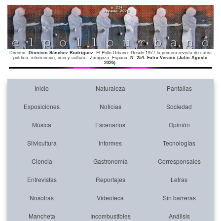
Director:
Dionisio Sánchez Rodríguez
. El Pollo Urbano. Desde 1977 la primera revista de sátira
política, información, ocio y cultura . Zaragoza. España.
Nº 254. Extra Verano (Julio Agosto
2026)
.
Inicio
Naturaleza
Pantallas
Exposiciones
Noticias
Sociedad
Música
Escenarios
Opinión
Silvicultura
Informes
Tecnologías
Ciencia
Gastronomía
Corresponsales
Entrevistas
Reportajes
Letras
Nosotras
Videoteca
Sin barreras
Mancheta
Incombustibles
Análisis