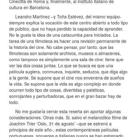
Cinecittà de Roma y, finalmente, al instituto italiano de
cultura en Barcelona.
Leandro Martínez –y Toña Estévez, del mismo equipo-
siempre explica la vocación de este centro abierto a todo tipo
de público, que no haya perdido la capacidad de aprender.
No le gusta la idea de una catacumba para iniciados. La
tarea de una filmoteca es hacer una revisión permanente de
la historia del cine. No cabe pensar, por tanto, que las
filmotecas son solamente archivos, museos o almacenes,
como tampoco es simplemente una sala de cine: tiene que
ver las dos cosas juntas. Lo que se busca es que una
película sugiera, conmueva, inquiete, seduzca, que diga algo
a la gente. Se supone que el cine nos envenena de sueños
la vida. Se supone que la vida es algo complejo en donde
ocurren todo tipo de cosas, divertidas y patéticas,
sonrojantes y perturbadoras, que en el gran bazar hay de
todo.
No me gustaría cerrar esta reseña sin aportar algunas
consideraciones. Otras más. Si, salvo el melancólico filme de
Joachim Trier ‘Oslo, 31 de agosto’ –que se estrenó a
principios de este año-, estas contemporáneas películas
portuguesas, noruegas e italianas nunca se han estrenado