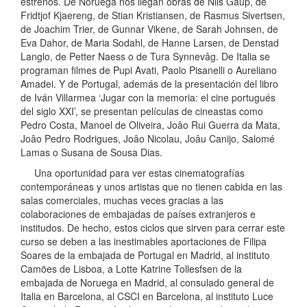
estrenos. De Noruega nos llegan obras de Nils Gaup, de
Fridtjof Kjaereng, de Stian Kristiansen, de Rasmus Sivertsen,
de Joachim Trier, de Gunnar Vikene, de Sarah Johnsen, de
Eva Dahor, de Maria Sodahl, de Hanne Larsen, de Denstad
Langlo, de Petter Naess o de Tura Synnevâg. De Italia se
programan filmes de Pupi Avati, Paolo Pisanelli o Aureliano
Amadei. Y de Portugal, además de la presentación del libro
de Iván Villarmea ‘Jugar con la memoria: el cine portugués
del siglo XXI’, se presentan películas de cineastas como
Pedro Costa, Manoel de Oliveira, Joâo Rui Guerra da Mata,
Joâo Pedro Rodrigues, Joâo Nicolau, Joâu Canijo, Salomé
Lamas o Susana de Sousa Dias.
Una oportunidad para ver estas cinematografías
contemporáneas y unos artistas que no tienen cabida en las
salas comerciales, muchas veces gracias a las
colaboraciones de embajadas de países extranjeros e
institudos. De hecho, estos ciclos que sirven para cerrar este
curso se deben a las inestimables aportaciones de Filipa
Soares de la embajada de Portugal en Madrid, al instituto
Camöes de Lisboa, a Lotte Katrine Tollesfsen de la
embajada de Noruega en Madrid, al consulado general de
Italia en Barcelona, al CSCI en Barcelona, al instituto Luce