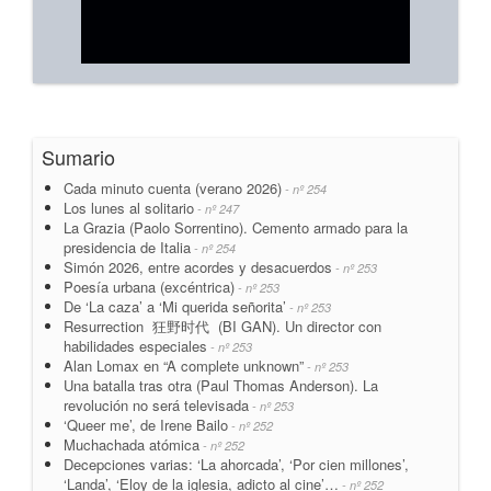
Sumario
Cada minuto cuenta (verano 2026)
- nº 254
Los lunes al solitario
- nº 247
La Grazia (Paolo Sorrentino). Cemento armado para la
presidencia de Italia
- nº 254
Simón 2026, entre acordes y desacuerdos
- nº 253
Poesía urbana (excéntrica)
- nº 253
De ‘La caza’ a ‘Mi querida señorita’
- nº 253
Resurrection 狂野时代 (BI GAN). Un director con
habilidades especiales
- nº 253
Alan Lomax en “A complete unknown”
- nº 253
Una batalla tras otra (Paul Thomas Anderson). La
revolución no será televisada
- nº 253
‘Queer me’, de Irene Bailo
- nº 252
Muchachada atómica
- nº 252
Decepciones varias: ‘La ahorcada’, ‘Por cien millones’,
‘Landa’, ‘Eloy de la iglesia, adicto al cine’…
- nº 252