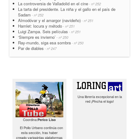
La controversia de Valladolid en el cine
- nº 252
La tarta del presidente. La niña y el gallo en el país de
Sadam
- nº 252
Almodóvar y el amargor (navideño)
- nº 251
Hamlet: locura y método
- nº 251
Luigi Zampa. Seis películas
- nº 251
‘Siempre es invierno’
- nº 250
Ray-mundo, siga esa sombra
- nº 250
Par de diables
- nº 247
Una librería excepcional en la
red ¡Pincha el logo!
Coordina:
Perico Liso
El Pollo Urbano continúa con
esta sección, tras haber
creado variopintas plataformas