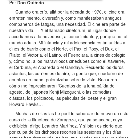
Por
Don Quiterio
C
uando era crío, allá por la década de 1970, el cine era
entretenimiento, diversión y, como manifestaban antiguos
compañeros de fatigas, una necesidad. El cine era parte de
nuestra vida.
Y el llamado cinefórum, el lugar donde
accedíamos a lo novedoso, al conocimiento y, por qué no, al
mundo adulto. Mi infancia y mi adolescencia están unidas a
cines de barrio como el Norte, el Pax, el Roxy, el Dux, el
Rialto, el Victoria, el Latino, el Fuenclara, a cines de colegio
y, cómo no, a los maravillosos cineclubes como el Xavierre,
el Cerbuna, el Albareda o el Gandaya. Recuerdo los duros
asientos, las corrientes de aire, la gente que, cuaderno de
apuntes en mano, polemizaba sobre lo visto. Recuerdo
cómo me impresionaron ‘Cuentos de la luna pálida de
agosto’, del japonés Kenji Mizoguchi, o las comedias
clásicas, los policiacos, las películas del oeste y el gran
Howard Hawks…
Muchas de ellas las he podido saborear de nuevo en este
curso de la filmoteca de Zaragoza, que ya se acaba, cuya
exhibición dirige Leandro Martínez. Y si bien es cierto que
por culpa de los dichosos recortes las sesiones y los días