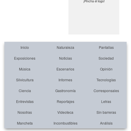
¡Pincha el logo!
Inicio
Naturaleza
Pantallas
Exposiciones
Noticias
Sociedad
Música
Escenarios
Opinión
Silvicultura
Informes
Tecnologías
Ciencia
Gastronomía
Corresponsales
Entrevistas
Reportajes
Letras
Nosotras
Videoteca
Sin barreras
Mancheta
Incombustibles
Análisis