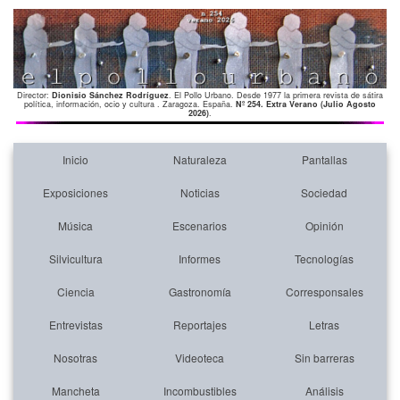
Director:
Dionisio Sánchez Rodríguez
. El Pollo Urbano. Desde 1977 la primera revista de sátira
política, información, ocio y cultura . Zaragoza. España.
Nº 254. Extra Verano (Julio Agosto
2026)
.
Inicio
Naturaleza
Pantallas
Exposiciones
Noticias
Sociedad
Música
Escenarios
Opinión
Silvicultura
Informes
Tecnologías
Ciencia
Gastronomía
Corresponsales
Entrevistas
Reportajes
Letras
Nosotras
Videoteca
Sin barreras
Mancheta
Incombustibles
Análisis