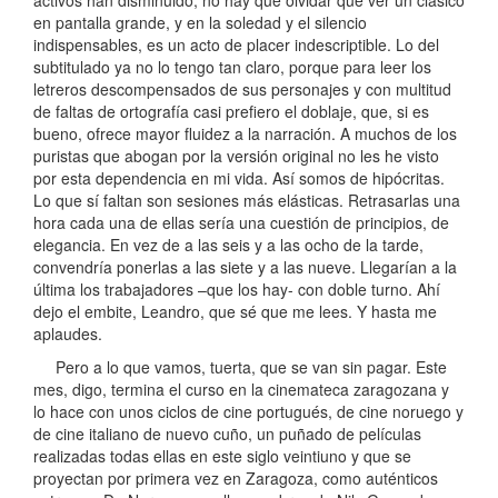
activos han disminuido, no hay que olvidar que ver un clásico
en pantalla grande, y en la soledad y el silencio
indispensables, es un acto de placer indescriptible. Lo del
subtitulado ya no lo tengo tan claro, porque para leer los
letreros descompensados de sus personajes y con multitud
de faltas de ortografía casi prefiero el doblaje, que, si es
bueno, ofrece mayor fluidez a la narración. A muchos de los
puristas que abogan por la versión original no les he visto
por esta dependencia en mi vida. Así somos de hipócritas.
Lo que sí faltan son sesiones más elásticas. Retrasarlas una
hora cada una de ellas sería una cuestión de principios, de
elegancia. En vez de a las seis y a las ocho de la tarde,
convendría ponerlas a las siete y a las nueve. Llegarían a la
última los trabajadores –que los hay- con doble turno. Ahí
dejo el embite, Leandro, que sé que me lees. Y hasta me
aplaudes.
Pero a lo que vamos, tuerta, que se van sin pagar. Este
mes, digo, termina el curso en la cinemateca zaragozana y
lo hace con unos ciclos de cine portugués, de cine noruego y
de cine italiano de nuevo cuño, un puñado de películas
realizadas todas ellas en este siglo veintiuno y que se
proyectan por primera vez en Zaragoza, como auténticos