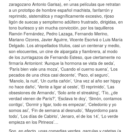
zaragozano Antonio Garisa), en unas películas que retratan
a un prototipo de hombre español machista, fanfarrón y
reprimido, sistemática y magníficamente excesivo, rijoso
ligón de suecas y sempiterno adúltero frustrado, dirigidas, en
tono burlesco y sin mucha convicción, por los taquilleros
Ramón Fernández, Pedro Lazaga, Fernando Merino,
Mariano Ozores, Javier Aguirre, Vicente Escrivá o Luis María
Delgado. Los atropellados títulos, casi un centenar y medio,
son elocuentes, un cine de alpargata y fiambrera, al modo
de los zurriagazos de Fernando Esteso, que ciertamente no
firmaría Antonioni: ‘Aunque la hormona se vista de seda’,
‘París bien vale una moza’, ‘Cuando el cuerno suena’, ‘Los
pecados de una chica casi decente’, ‘Paco, el seguro’,
‘Manolo, la nuit’, ‘Un curita cañón’, ‘Una vez al año ser hippy
no hace daño’, ‘Vente a ligar al oeste’, ‘El reprimido’, ‘Las
obsesiones de Armando’, ‘Solo ante el streaking’, ‘Tío, ¿de
verdad vienen de París?’, ‘Esclava te doy’, ‘Simón, contamos
contigo’, ‘Dormir y ligar, todo es empezar’, ‘Celedonio y yo
somos así’, ‘Fin de semana al desnudo’, ‘Mayordomo para
todo’, ‘Los días de Cabirio’, ‘Jenaro, el de los 14’, ‘Lo verde
empieza en los Pirineos’…
Son, en efecto, unas comedias verdes, garrulas y catetas (a