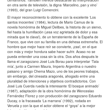
en otra serie de televisión, la digna ‘Marcelino, pan y vino’
(1993), del gran Luigi Comencini.
El mayor reconocimiento lo obtiene con la excelente ‘Los
santos inocentes’ (1984), lectura de Mario Camus de la
novela homónima de Miguel Delibes, la historia de un siervo,
fiel hasta la humillación (¡esa voz agrietada de dolor y esa
mirada que te clava!), de un terrateniente de la España de
Franco, que vive con su familia en una dehesa extremeña. El
hombre que mejor hace reír se convierte, ¡zas!, en el que
con más y mejor hondura sabe hacer sufrir. Acaso no se
pueda entender una cosa sin la otra. Dos años después le
llama el zaragozano José Luis Borau para interpretar ‘Tata
mía’, junto a Carmen Maura, Imperio Argentina o nuestro
paisano y amigo Chema Mazo, uno de los peores trabajos,
sin embargo, del cineasta aragonés, ahogado entre una
pluralidad de intenciones y objetivos contradictorios. Con
José Luis Cuerda rueda la interesante ‘El bosque animado’
(1987), adaptación de la obra homónima de Wenceslao
Fernández Florez y con producción del zaragozano Eduardo
Ducay, o la fracasada ‘La marrana’ (1992), rodada en
Veruela y con la que el actor obtiene el “goya” a la mejor