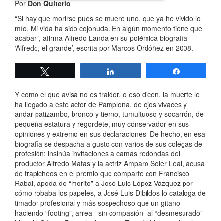
Por
Don Quiterio
“Si hay que morirse pues se muere uno, que ya he vivido lo
mío. Mi vida ha sido cojonuda. En algún momento tiene que
acabar”, afirma Alfredo Landa en su polémica biografía
‘Alfredo, el grande’, escrita por Marcos Ordóñez en 2008.
Twittear
Compartir
Compartir
Y como el que avisa no es traidor, o eso dicen, la muerte le
ha llegado a este actor de Pamplona, de ojos vivaces y
andar patizambo, bronco y tierno, tumultuoso y socarrón, de
pequeña estatura y regordete, muy conservador en sus
opiniones y extremo en sus declaraciones. De hecho, en esa
biografía se despacha a gusto con varios de sus colegas de
profesión: insinúa invitaciones a camas redondas del
productor Alfredo Matas y la actriz Amparo Soler Leal, acusa
de trapicheos en el premio que comparte con Francisco
Rabal, apoda de “morito” a José Luis López Vázquez por
cómo robaba los papeles, a José Luis Dibildos lo cataloga de
timador profesional y más sospechoso que un gitano
haciendo “footing”, arrea –sin compasión- al “desmesurado”