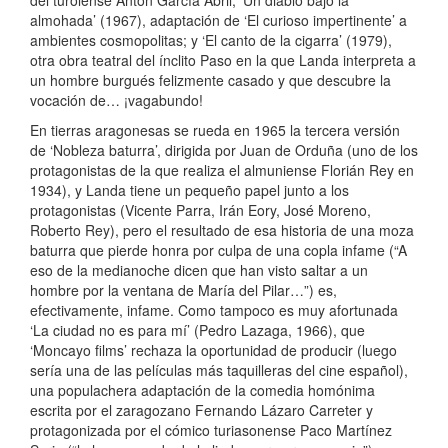
almohada’ (1967), adaptación de ‘El curioso impertinente’ a
ambientes cosmopolitas; y ‘El canto de la cigarra’ (1979),
otra obra teatral del ínclito Paso en la que Landa interpreta a
un hombre burgués felizmente casado y que descubre la
vocación de… ¡vagabundo!
En tierras aragonesas se rueda en 1965 la tercera versión
de ‘Nobleza baturra’, dirigida por Juan de Orduña (uno de los
protagonistas de la que realiza el almuniense Florián Rey en
1934), y Landa tiene un pequeño papel junto a los
protagonistas (Vicente Parra, Irán Eory, José Moreno,
Roberto Rey), pero el resultado de esa historia de una moza
baturra que pierde honra por culpa de una copla infame (“A
eso de la medianoche dicen que han visto saltar a un
hombre por la ventana de María del Pilar…”) es,
efectivamente, infame. Como tampoco es muy afortunada
‘La ciudad no es para mí’ (Pedro Lazaga, 1966), que
‘Moncayo films’ rechaza la oportunidad de producir (luego
sería una de las películas más taquilleras del cine español),
una populachera adaptación de la comedia homónima
escrita por el zaragozano Fernando Lázaro Carreter y
protagonizada por el cómico turiasonense Paco Martínez