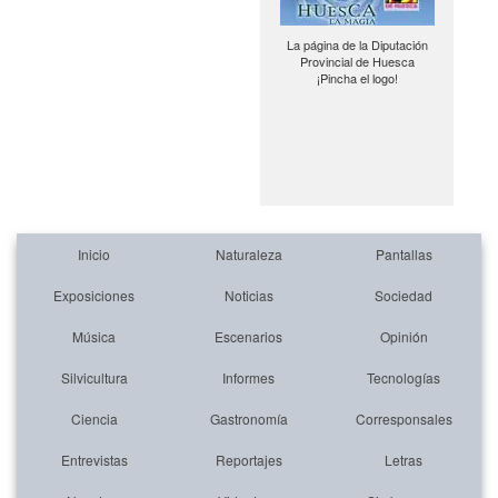
La página de la Diputación
Provincial de Huesca
¡Pincha el logo!
Inicio
Naturaleza
Pantallas
Exposiciones
Noticias
Sociedad
Música
Escenarios
Opinión
Silvicultura
Informes
Tecnologías
Ciencia
Gastronomía
Corresponsales
Entrevistas
Reportajes
Letras