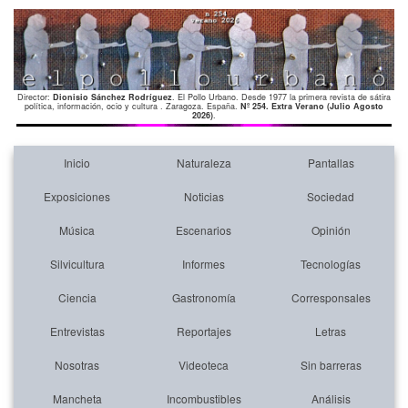
Director:
Dionisio Sánchez Rodríguez
. El Pollo Urbano. Desde 1977 la primera revista de sátira
política, información, ocio y cultura . Zaragoza. España.
Nº 254. Extra Verano (Julio Agosto
2026)
.
Inicio
Naturaleza
Pantallas
Exposiciones
Noticias
Sociedad
Música
Escenarios
Opinión
Silvicultura
Informes
Tecnologías
Ciencia
Gastronomía
Corresponsales
Entrevistas
Reportajes
Letras
Nosotras
Videoteca
Sin barreras
Mancheta
Incombustibles
Análisis