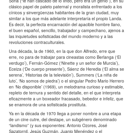
Soria (“le han cascado de lo lindo, pero era un genio”), en su
clásico papel de paleto paternal y moralista enfrentado a los
cínicos y sinvergüenzas habitantes de la gran ciudad, muy
similar a los que más adelante interpretaría el propio Landa.
Es decir, la perfecta encarnación del apacible hombre llano,
el buen español, sencillo, trabajador y campechano, ajenos a
las inquietudes sofisticadas del mundo moderno y a las
revoluciones contraculturales.
Una década, la de 1960, en la que don Alfredo, erre que
erre, no para de trabajar para cineastas como Berlanga (‘El
verdugo’), Fernán-Gómez (‘Ninette y un señor de Murcia’),
Eceiza (‘De cuerpo presente’), Sáenz de Heredia (‘El alma se
serena’, ‘Historias de la televisión’), Summers (‘La niña de
luto’, ‘No somos de piedra’) o el singular Pedro Mario Herrero
en ‘No disponible’ (1969), un melodrama curioso y estimable,
repleto de ternura y sentido del detalle, en el que interpreta
eficazmente a un boxeador fracasado, bebedor e infeliz, que
se enamora de una sofisticada prostituta.
Ya en la década de 1970 llega a poner nombre a una etapa
de un cine cutre, del destape, un subgénero denominado
“landismo” (y sus exponentes: Antonio Ozores, José
Sazatornil, Jesús Guzmán, Juanjo Menéndez o el