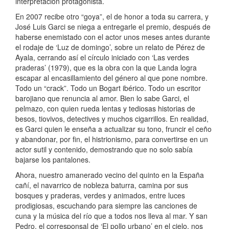
interpretación protagonista.
En 2007 recibe otro “goya”, el de honor a toda su carrera, y
José Luis Garci se niega a entregarle el premio, después de
haberse enemistado con el actor unos meses antes durante
el rodaje de ‘Luz de domingo’, sobre un relato de Pérez de
Ayala, cerrando así el círculo iniciado con ‘Las verdes
praderas’ (1979), que es la obra con la que Landa logra
escapar al encasillamiento del género al que pone nombre.
Todo un “crack”. Todo un Bogart ibérico. Todo un escritor
barojiano que renuncia al amor. Bien lo sabe Garci, el
pelmazo, con quien rueda lentas y tediosas historias de
besos, tiovivos, detectives y muchos cigarrillos. En realidad,
es Garci quien le enseña a actualizar su tono, fruncir el ceño
y abandonar, por fin, el histrionismo, para convertirse en un
actor sutil y contenido, demostrando que no solo sabía
bajarse los pantalones.
Ahora, nuestro amanerado vecino del quinto en la España
cañí, el navarrico de nobleza baturra, camina por sus
bosques y praderas, verdes y animados, entre luces
prodigiosas, escuchando para siempre las canciones de
cuna y la música del río que a todos nos lleva al mar. Y san
Pedro, el corresponsal de ‘El pollo urbano’ en el cielo, nos