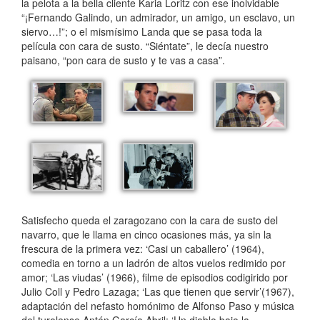
la pelota a la bella cliente Karia Loritz con ese inolvidable
“¡Fernando Galindo, un admirador, un amigo, un esclavo, un
siervo…!”; o el mismísimo Landa que se pasa toda la
película con cara de susto. “Siéntate”, le decía nuestro
paisano, “pon cara de susto y te vas a casa”.
Satisfecho queda el zaragozano con la cara de susto del
navarro, que le llama en cinco ocasiones más, ya sin la
frescura de la primera vez: ‘Casi un caballero’ (1964),
comedia en torno a un ladrón de altos vuelos redimido por
amor; ‘Las viudas’ (1966), filme de episodios codigirido por
Julio Coll y Pedro Lazaga; ‘Las que tienen que servir’(1967),
adaptación del nefasto homónimo de Alfonso Paso y música
del turolense Antón García Abril; ‘Un diablo bajo la