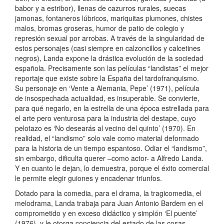
babor y a estribor), llenas de cazurros rurales, suecas
jamonas, fontaneros lúbricos, mariquitas plumones, chistes
malos, bromas groseras, humor de patio de colegio y
represión sexual por arrobas. A través de la singularidad de
estos personajes (casi siempre en calzoncillos y calcetines
negros), Landa expone la drástica evolución de la sociedad
española. Precisamente son las películas “landistas” el mejor
reportaje que existe sobre la España del tardofranquismo.
Su personaje en ‘Vente a Alemania, Pepe’ (1971), película
de insospechada actualidad, es insuperable. Se convierte,
para qué negarlo, en la estrella de una época estrellada para
el arte pero venturosa para la industria del destape, cuyo
pelotazo es ‘No desearás al vecino del quinto’ (1970). En
realidad, el “landismo” solo vale como material deformado
para la historia de un tiempo espantoso. Odiar el “landismo”,
sin embargo, dificulta querer –como actor- a Alfredo Landa.
Y en cuanto le dejan, lo demuestra, porque el éxito comercial
le permite elegir guiones y encadenar triunfos.
Dotado para la comedia, para el drama, la tragicomedia, el
melodrama, Landa trabaja para Juan Antonio Bardem en el
comprometido y en exceso didáctico y simplón ‘El puente’
(1976), y le otorga conciencia del estado de las cosas,