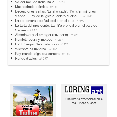
‘Queer me’, de Irene Bailo
- nº 252
Muchachada atómica
- nº 252
Decepciones varias: ‘La ahorcada’, ‘Por cien millones’,
‘Landa’, ‘Eloy de la iglesia, adicto al cine’…
- nº 252
La controversia de Valladolid en el cine
- nº 252
La tarta del presidente. La niña y el gallo en el país de
Sadam
- nº 252
Almodóvar y el amargor (navideño)
- nº 251
Hamlet: locura y método
- nº 251
Luigi Zampa. Seis películas
- nº 251
‘Siempre es invierno’
- nº 250
Ray-mundo, siga esa sombra
- nº 250
Par de diables
- nº 247
Una librería excepcional en la
red ¡Pincha el logo!