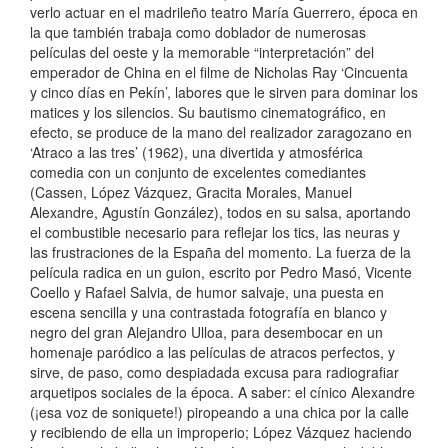
verlo actuar en el madrileño teatro María Guerrero, época en
la que también trabaja como doblador de numerosas
películas del oeste y la memorable “interpretación” del
emperador de China en el filme de Nicholas Ray ‘Cincuenta
y cinco días en Pekín’, labores que le sirven para dominar los
matices y los silencios. Su bautismo cinematográfico, en
efecto, se produce de la mano del realizador zaragozano en
‘Atraco a las tres’ (1962), una divertida y atmosférica
comedia con un conjunto de excelentes comediantes
(Cassen, López Vázquez, Gracita Morales, Manuel
Alexandre, Agustín González), todos en su salsa, aportando
el combustible necesario para reflejar los tics, las neuras y
las frustraciones de la España del momento. La fuerza de la
película radica en un guion, escrito por Pedro Masó, Vicente
Coello y Rafael Salvia, de humor salvaje, una puesta en
escena sencilla y una contrastada fotografía en blanco y
negro del gran Alejandro Ulloa, para desembocar en un
homenaje paródico a las películas de atracos perfectos, y
sirve, de paso, como despiadada excusa para radiografiar
arquetipos sociales de la época. A saber: el cínico Alexandre
(¡esa voz de soniquete!) piropeando a una chica por la calle
y recibiendo de ella un improperio; López Vázquez haciendo