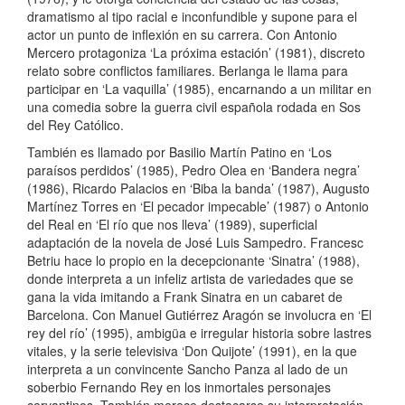
dramatismo al tipo racial e inconfundible y supone para el
actor un punto de inflexión en su carrera. Con Antonio
Mercero protagoniza ‘La próxima estación’ (1981), discreto
relato sobre conflictos familiares. Berlanga le llama para
participar en ‘La vaquilla’ (1985), encarnando a un militar en
una comedia sobre la guerra civil española rodada en Sos
del Rey Católico.
También es llamado por Basilio Martín Patino en ‘Los
paraísos perdidos’ (1985), Pedro Olea en ‘Bandera negra’
(1986), Ricardo Palacios en ‘Biba la banda’ (1987), Augusto
Martínez Torres en ‘El pecador impecable’ (1987) o Antonio
del Real en ‘El río que nos lleva’ (1989), superficial
adaptación de la novela de José Luis Sampedro. Francesc
Betriu hace lo propio en la decepcionante ‘Sinatra’ (1988),
donde interpreta a un infeliz artista de variedades que se
gana la vida imitando a Frank Sinatra en un cabaret de
Barcelona. Con Manuel Gutiérrez Aragón se involucra en ‘El
rey del río’ (1995), ambigüa e irregular historia sobre lastres
vitales, y la serie televisiva ‘Don Quijote’ (1991), en la que
interpreta a un convincente Sancho Panza al lado de un
soberbio Fernando Rey en los inmortales personajes
cervantinos. También merece destacarse su interpretación