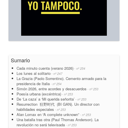
Sumario
Cada minuto cuenta (verano 2026)
- nº 254
Los lunes al solitario
- nº 247
La Grazia (Paolo Sorrentino). Cemento armado para la
presidencia de Italia
- nº 254
Simón 2026, entre acordes y desacuerdos
- nº 253
Poesía urbana (excéntrica)
- nº 253
De ‘La caza’ a ‘Mi querida señorita’
- nº 253
Resurrection 狂野时代 (BI GAN). Un director con
habilidades especiales
- nº 253
Alan Lomax en “A complete unknown”
- nº 253
Una batalla tras otra (Paul Thomas Anderson). La
revolución no será televisada
- nº 253