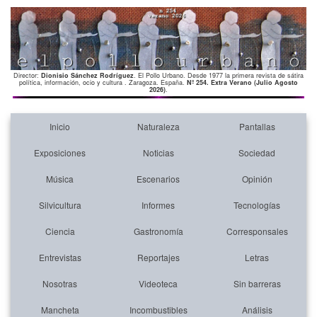
Director:
Dionisio Sánchez Rodríguez
. El Pollo Urbano. Desde 1977 la primera revista de sátira
política, información, ocio y cultura . Zaragoza. España.
Nº 254. Extra Verano (Julio Agosto
2026)
.
Inicio
Naturaleza
Pantallas
Exposiciones
Noticias
Sociedad
Música
Escenarios
Opinión
Silvicultura
Informes
Tecnologías
Ciencia
Gastronomía
Corresponsales
Entrevistas
Reportajes
Letras
Nosotras
Videoteca
Sin barreras
Mancheta
Incombustibles
Análisis