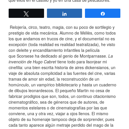
que ellos en el castillo y yo en una casa de pescadores.
Twittear
Compartir
Compartir
Relojería, circo, teatro, magia, con su poco de sortilegio y
prestigio de vida mecánica. Alumno de Méliès, como todos
los que andamos en trucos de cine, y el documental no es
excepción (toda realidad es realidad teatralizada), he visto
con deleite y encandilamiento infantiles la película
que Scorsese ha dedicado al genio de Montparnasse.
La
invención de Hugo Cabret
tiene todo para lisonjear mi
cinefilia: una bien escrita historia de aires dickensianos, un
viaje de absoluta complicidad a las fuentes del cine, varias
tramas de amor sin edad, la reconstrucción de un
homúnculo, un vampírico bibliotecario y hasta un cuaderno
de dibujos leonardescos. El pequeño Martin no cesa de
fabricar prodigios que son, todos, un continuo citacionismo
cinematográfico, sea de géneros que de autores, de
momentos estelares o de cinematografías por las que
conviene, una y otra vez, viajar a ojos llenos. El mismo
objeto de su homenaje tampoco deja de sorprender, pues
cada tanto aparece algún metraje perdido del mago de la