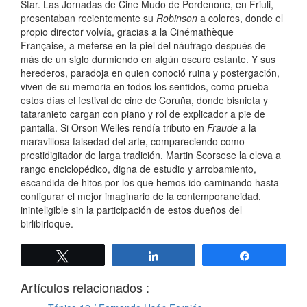
Star. Las Jornadas de Cine Mudo de Pordenone, en Friuli,
presentaban recientemente su
Robinson
a colores, donde el
propio director volvía, gracias a la Cinémathèque
Française, a meterse en la piel del náufrago después de
más de un siglo durmiendo en algún oscuro estante. Y sus
herederos, paradoja en quien conoció ruina y postergación,
viven de su memoria en todos los sentidos, como prueba
estos días el festival de cine de Coruña, donde bisnieta y
tataranieto cargan con piano y rol de explicador a pie de
pantalla. Si Orson Welles rendía tributo en
Fraude
a la
maravillosa falsedad del arte, compareciendo como
prestidigitador de larga tradición, Martin Scorsese la eleva a
rango enciclopédico, digna de estudio y arrobamiento,
escandida de hitos por los que hemos ido caminando hasta
configurar el mejor imaginario de la contemporaneidad,
ininteligible sin la participación de estos dueños del
birlibirloque.
Twittear
Compartir
Compartir
Artículos relacionados :