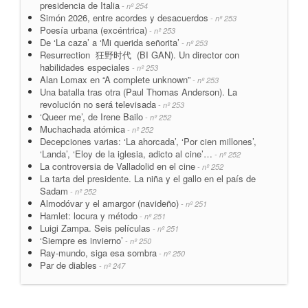
presidencia de Italia
- nº 254
Simón 2026, entre acordes y desacuerdos
- nº 253
Poesía urbana (excéntrica)
- nº 253
De ‘La caza’ a ‘Mi querida señorita’
- nº 253
Resurrection 狂野时代 (BI GAN). Un director con
habilidades especiales
- nº 253
Alan Lomax en “A complete unknown”
- nº 253
Una batalla tras otra (Paul Thomas Anderson). La
revolución no será televisada
- nº 253
‘Queer me’, de Irene Bailo
- nº 252
Muchachada atómica
- nº 252
Decepciones varias: ‘La ahorcada’, ‘Por cien millones’,
‘Landa’, ‘Eloy de la iglesia, adicto al cine’…
- nº 252
La controversia de Valladolid en el cine
- nº 252
La tarta del presidente. La niña y el gallo en el país de
Sadam
- nº 252
Almodóvar y el amargor (navideño)
- nº 251
Hamlet: locura y método
- nº 251
Luigi Zampa. Seis películas
- nº 251
‘Siempre es invierno’
- nº 250
Ray-mundo, siga esa sombra
- nº 250
Par de diables
- nº 247