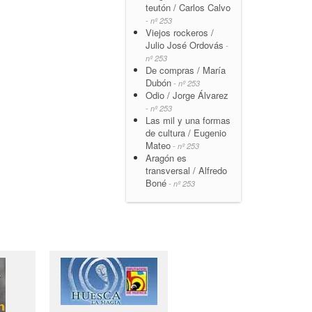
teutón / Carlos Calvo
- nº 253
Viejos rockeros /
Julio José Ordovás
-
nº 253
De compras / María
Dubón
- nº 253
Odio / Jorge Álvarez
- nº 253
Las mil y una formas
de cultura / Eugenio
Mateo
- nº 253
Aragón es
transversal / Alfredo
Boné
- nº 253