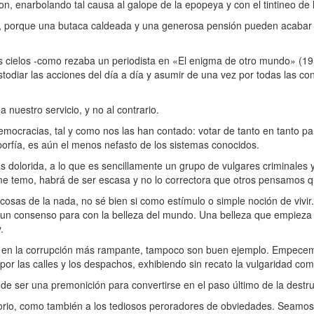
on, enarbolando tal causa al galope de la epopeya y con el tintineo de l
, porque una butaca caldeada y una generosa pensión pueden acabar 
 cielos -como rezaba un periodista en «El enigma de otro mundo» (19
ustodiar las acciones del día a día y asumir de una vez por todas las c
nuestro servicio, y no al contrario.
emocracias, tal y como nos las han contado: votar de tanto en tanto p
orfía, es aún el menos nefasto de los sistemas conocidos.
olorida, a lo que es sencillamente un grupo de vulgares criminales y 
me temo, habrá de ser escasa y no lo correctora que otros pensamos qu
sas de la nada, no sé bien si como estímulo o simple noción de vivir
tir un consenso para con la belleza del mundo. Una belleza que empieza 
.
n en la corrupción más rampante, tampoco son buen ejemplo. Empece
por las calles y los despachos, exhibiendo sin recato la vulgaridad com
de ser una premonición para convertirse en el paso último de la destru
orio, como también a los tediosos peroradores de obviedades. Seamos