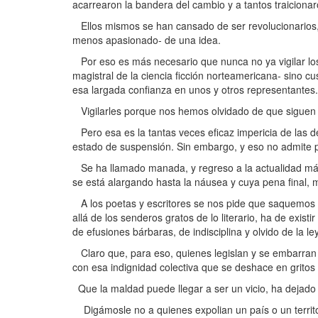
acarrearon la bandera del cambio y a tantos traicionar
Ellos mismos se han cansado de ser revolucionarios
menos apasionado- de una idea.
Por eso es más necesario que nunca no ya vigilar los
magistral de la ciencia ficción norteamericana- sino c
esa largada confianza en unos y otros representantes.
Vigilarles porque nos hemos olvidado de que siguen a 
Pero esa es la tantas veces eficaz impericia de las d
estado de suspensión. Sin embargo, y eso no admite p
Se ha llamado manada, y regreso a la actualidad más d
se está alargando hasta la náusea y cuya pena final, 
A los poetas y escritores se nos pide que saquemos co
allá de los senderos gratos de lo literario, ha de exis
de efusiones bárbaras, de indisciplina y olvido de la ley
Claro que, para eso, quienes legislan y se embarra
con esa indignidad colectiva que se deshace en gritos 
Que la maldad puede llegar a ser un vicio, ha dejado 
Digámosle no a quienes expolian un país o un territ