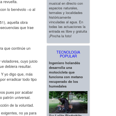
a revuelta.
musical en directo con
espacios naturales,
con lo benévolo –o al
termales y localidades
históricamente
vinculadas al agua. En
51), aquella obra
todas las actuaciones la
onsecuencias que trae
entrada es libre y gratuita
¡Pincha la foto!
ara que continúe un
TECNOLOGIA
POPULAR
violadores, cuyo juicio
Ingeniero holandés
e debiera resultar.
desarrolla una
motocicleta que
. Y yo digo que, más
funciona con metano
por erradicar todo tipo
recuperado de los
humedales
mos pues por acabar
o patrón universal.
cción de la voluntad.
 exigentes, no ya para
Por
Lolita Piedrahita