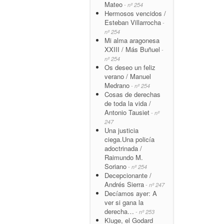
Mateo
- nº 254
Hermosos vencidos /
Esteban Villarrocha
-
nº 254
Mi alma aragonesa
XXIII / Más Buñuel
-
nº 254
Os deseo un feliz
verano / Manuel
Medrano
- nº 254
Cosas de derechas
de toda la vida /
Antonio Tausiet
- nº
247
Una justicia
ciega.Una policía
adoctrinada /
Raimundo M.
Soriano
- nº 254
Decepcionante /
Andrés Sierra
- nº 247
Decíamos ayer: A
ver si gana la
derecha…
- nº 253
Kluge, el Godard