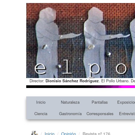
Director:
Dionisio Sánchez Rodríguez
. El Pollo Urbano. D
Inicio
Naturaleza
Pantallas
Exposicio
Ciencia
Gastronomía
Corresponsales
Entrevis
Inicio
Opinión
Revista nº 176