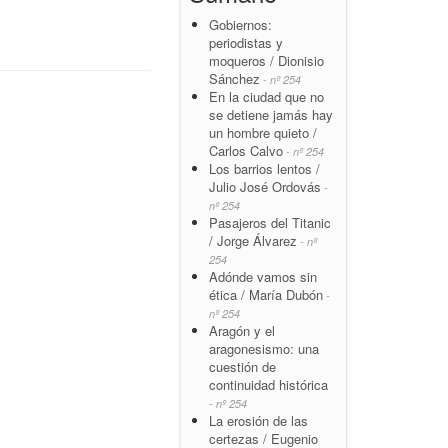
Gobiernos:
periodistas y
moqueros / Dionisio
Sánchez
- nº 254
En la ciudad que no
se detiene jamás hay
un hombre quieto /
Carlos Calvo
- nº 254
Los barrios lentos /
Julio José Ordovás
-
nº 254
Pasajeros del Titanic
/ Jorge Álvarez
- nº
254
Adónde vamos sin
ética / María Dubón
-
nº 254
Aragón y el
aragonesismo: una
cuestión de
continuidad histórica
- nº 254
La erosión de las
certezas / Eugenio