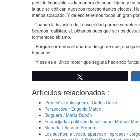
pedir lo imposible –a la manera de aquel lejano y un t
la que se edifican nuestros representantes electos. H
menos solapado. Y de eso tenemos todos un gran porc
Cuando la invasión de la oscuridad parece someternos, es
Seamos realistas, sí, pidamos pues que se nos devuelva 
tormentoso abismo.
Porque corremos el enorme riesgo de que, cualquier día
humanos.
Y ese es el único motor que seguirá haciendo funci
Twittear
Artículos relacionados :
‘Procés’ al quiosquero / Carlos Calvo
Perspectiva / Eugenio Mateo
Bloguera / María Dubón
Encrucijadas políticas de por aquí / Manuel Me
Manada / Agustín Romero
Los sueños, a veces, aparecen impresos / Jorg