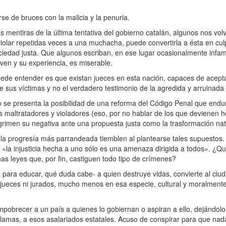
se de bruces con la malicia y la penuria.
mentiras de la última tentativa del gobierno catalán, algunos nos volv
lar repetidas veces a una muchacha, puede convertirla a ésta en culp
ociedad justa. Que algunos escriban, en ese lugar ocasionalmente infa
ven y su experiencia, es miserable.
ede entender es que existan jueces en esta nación, capaces de acept
re sus víctimas y no el verdadero testimonio de la agredida y arruinada
 presenta la posibilidad de una reforma del Código Penal que endur
 maltratadores y violadores (eso, por no hablar de los que devienen h
rimen su negativa ante una propuesta justa como la trasformación natu
e la progresía más parrandeada tiemblen al plantearse tales supuestos
«la injusticia hecha a uno sólo es una amenaza dirigida a todos». ¿Qu
s leyes que, por fin, castiguen todo tipo de crímenes?
 para educar, qué duda cabe- a quien destruye vidas, convierte al ciu
jueces ni jurados, mucho menos en esa especie, cultural y moralment
obrecer a un país a quienes lo gobiernan o aspiran a ello, dejándolo 
flamas, a esos asalariados estatales. Acuso de conspirar para que nad