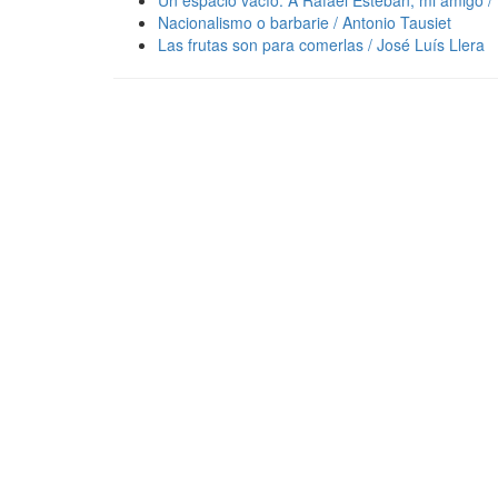
Un espacio vacío. A Rafael Esteban, mi amigo /
Nacionalismo o barbarie / Antonio Tausiet
Las frutas son para comerlas / José Luís Llera