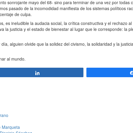
anto sonrojante mayo del 68- sino para terminar de una vez por todas c
emos pasado de la incomodidad manifiesta de los sistemas políticos rac
entaje de culpa.
 ineludible la audacia social, la crítica constructiva y el rechazo al l
la justicia y el estado de bienestar al lugar que le corresponde: la ple
, alguien olvide que la solidez del civismo, la solidaridad y la justic
onar al mundo.
Compartir
drano
e Marqueta