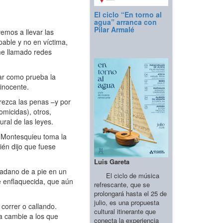
El ciclo “En torno al
agua” arranca con
Pilar Armalé
emos a llevar las
able y no en víctima,
me llamado redes
ar como prueba la
 inocente.
ezca las penas –y por
omicidas), otros,
ral de las leyes.
. Montesquieu toma la
ién dijo que fuese
Luis Gareta
dadano de a pie en un
El ciclo de música
e enflaquecida, que aún
refrescante, que se
prolongará hasta el 25 de
julio, es una propuesta
correr o callando.
cultural itinerante que
a cambie a los que
conecta la experiencia