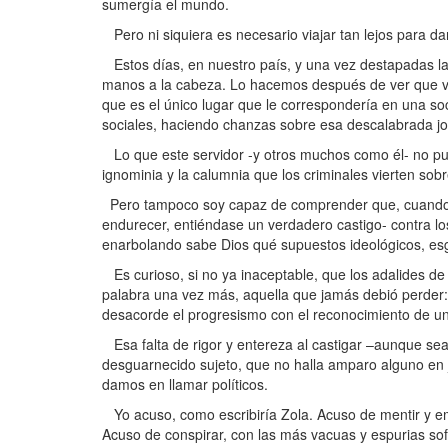
sumergía el mundo.
Pero ni siquiera es necesario viajar tan lejos para dar
Estos días, en nuestro país, y una vez destapadas las 
manos a la cabeza. Lo hacemos después de ver que vio
que es el único lugar que le correspondería en una s
sociales, haciendo chanzas sobre esa descalabrada jo
Lo que este servidor -y otros muchos como él- no pu
ignominia y la calumnia que los criminales vierten sob
Pero tampoco soy capaz de comprender que, cuando se
endurecer, entiéndase un verdadero castigo- contra los
enarbolando sabe Dios qué supuestos ideológicos, esg
Es curioso, si no ya inaceptable, que los adalides d
palabra una vez más, aquella que jamás debió perder: 
desacorde el progresismo con el reconocimiento de una
Esa falta de rigor y entereza al castigar –aunque sea
desguarnecido sujeto, que no halla amparo alguno en 
damos en llamar políticos.
Yo acuso, como escribiría Zola. Acuso de mentir y emp
Acuso de conspirar, con las más vacuas y espurias so