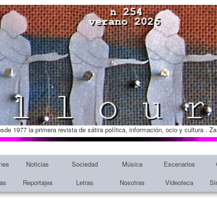
esde 1977 la primera revista de sátira política, información, ocio y cultura . 
nes
Noticias
Sociedad
Música
Escenarios
tas
Reportajes
Letras
Nosotras
Videoteca
Si