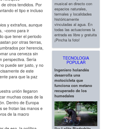
musical en directo con
 de otros tendidos. Por
espacios naturales,
ntando el tipo e incluso
termales y localidades
históricamente
vinculadas al agua. En
pios y extraños, aunque
todas las actuaciones la
s, ¬como para ir
entrada es libre y gratuita
o que tener el periodo
¡Pincha la foto!
stan por otras tierras,
tumbrados por herencia,
omar una cerveza sin
TECNOLOGIA
n perspectiva. Sería
POPULAR
no puede ser justo, y no
Ingeniero holandés
recisamente de este
desarrolla una
ente para que la paz
motocicleta que
funciona con metano
recuperado de los
estra unión llegaron
humedales
ticar muchas cosas de la
nión. Dentro de Europa
os se frotan las manos e
oros de la macro
 de eso, la política
Por
Lolita Piedrahita