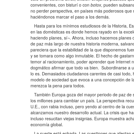
convenientes, con bisturí o con
botox
, pueden subsanar
no perder perspectiva, en países más poderosos que no
haciéndonos marcar el paso a los demás.
Hasta para los mínimos estudiosos de la Historia, E
en las domésticas es donde hemos rayado en la excele
haciendo planes, sí¬. Ahora, incluso hacemos planes
de paz más largo de nuestra historia moderna, salvand
pareciera que la estabilidad de la que disponemos f
y se tomara como algo inmutable. El hecho de gastar
temor al racionamiento, poder aprender que Internet no
dogmático afirmar que todo va bien. Subordinarse a un
lo es. Demasiados ciudadanos carentes de casi todo, h
modelo de sociedad que evoca a una concepción de la 
merezca la pena para todos.
También Europa goza del mayor periodo de paz de su 
los millones para cambiar un país. La perspectiva rec
U.E., con rabia incluso, pero yendo al centro de la cu
alcanzamos nuestro desarrollo actual. La crisis que ha
incluso resucitan viejas insignias. Europa muestra ach
economía global.
La suerte está echada. Las cuestiones que afectan el