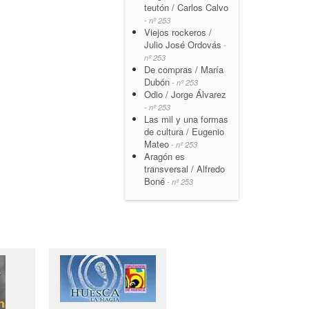
teutón / Carlos Calvo
- nº 253
Viejos rockeros /
Julio José Ordovás
-
nº 253
De compras / María
Dubón
- nº 253
Odio / Jorge Álvarez
- nº 253
Las mil y una formas
de cultura / Eugenio
Mateo
- nº 253
Aragón es
transversal / Alfredo
Boné
- nº 253