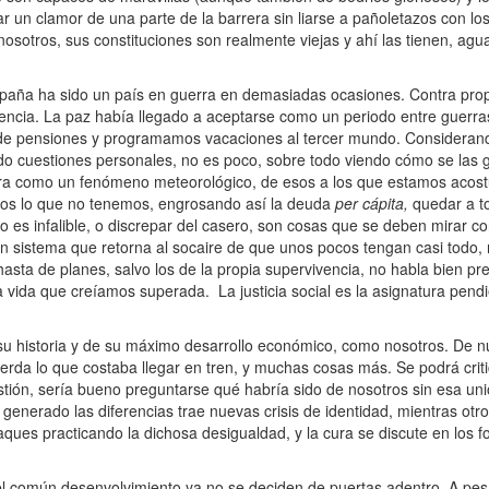
 un clamor de una parte de la barrera sin liarse a pañoletazos con los
sotros, sus constituciones son realmente viejas y ahí las tienen, agua
spaña ha sido un país en guerra en demasiadas ocasiones. Contra pro
ncia. La paz había llegado a aceptarse como un periodo entre guerra
 de pensiones y programamos vacaciones al tercer mundo. Considerand
o cuestiones personales, no es poco, sobre todo viendo cómo se las ga
uera como un fenómeno meteorológico, de esos a los que estamos acos
nos lo que no tenemos, engrosando así la deuda
per cápita,
quedar a t
 es infalible, o discrepar del casero, son cosas que se deben mirar co
 sistema que retorna al socaire de que unos pocos tengan casi todo, 
asta de planes, salvo los de la propia supervivencia, no habla bien p
vida que creíamos superada. La justicia social es la asignatura pendi
historia y de su máximo desarrollo económico, como nosotros. De nu
uerda lo que costaba llegar en tren, y muchas cosas más. Se podrá cri
estión, sería bueno preguntarse qué habría sido de nosotros sin esa u
 generado las diferencias trae nuevas crisis de identidad, mientras otr
aques practicando la dichosa desigualdad, y la cura se discute en los f
 común desenvolvimiento ya no se deciden de puertas adentro. A pesar