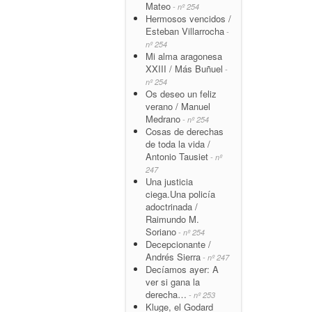
Mateo
- nº 254
Hermosos vencidos /
Esteban Villarrocha
-
nº 254
Mi alma aragonesa
XXIII / Más Buñuel
-
nº 254
Os deseo un feliz
verano / Manuel
Medrano
- nº 254
Cosas de derechas
de toda la vida /
Antonio Tausiet
- nº
247
Una justicia
ciega.Una policía
adoctrinada /
Raimundo M.
Soriano
- nº 254
Decepcionante /
Andrés Sierra
- nº 247
Decíamos ayer: A
ver si gana la
derecha…
- nº 253
Kluge, el Godard