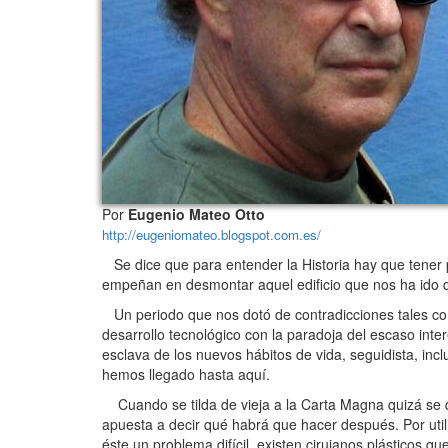
Por
Eugenio Mateo Otto
http://eugeniomateo.blogspot.com.es/
Se dice que para entender la Historia hay que tener p
empeñan en desmontar aquel edificio que nos ha ido da
Un periodo que nos dotó de contradicciones tales com
desarrollo tecnológico con la paradoja del escaso int
esclava de los nuevos hábitos de vida, seguidista, inc
hemos llegado hasta aquí.
Cuando se tilda de vieja a la Carta Magna quizá se qu
apuesta a decir qué habrá que hacer después. Por uti
éste un problema difícil, existen cirujanos plásticos 