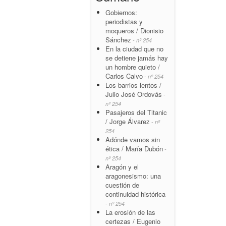
Gobiernos:
periodistas y
moqueros / Dionisio
Sánchez
- nº 254
En la ciudad que no
se detiene jamás hay
un hombre quieto /
Carlos Calvo
- nº 254
Los barrios lentos /
Julio José Ordovás
-
nº 254
Pasajeros del Titanic
/ Jorge Álvarez
- nº
254
Adónde vamos sin
ética / María Dubón
-
nº 254
Aragón y el
aragonesismo: una
cuestión de
continuidad histórica
- nº 254
La erosión de las
certezas / Eugenio