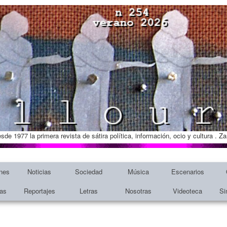
esde 1977 la primera revista de sátira política, información, ocio y cultura . 
nes
Noticias
Sociedad
Música
Escenarios
tas
Reportajes
Letras
Nosotras
Videoteca
Si