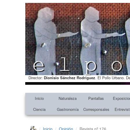
Director:
Dionisio Sánchez Rodríguez
. El Pollo Urbano. D
Inicio
Naturaleza
Pantallas
Exposicio
Ciencia
Gastronomía
Corresponsales
Entrevis
Inicio
Opinión
Revista nº 176