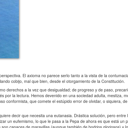
erspectiva. El axioma no parece serlo tanto a la vista de la contumaci
ndo cobijo, mal que bien, desde el otorgamiento de la Constitución.
o derechos a la vez que desigualdad; de progreso y de paso, precari
erés por la lectura. Hemos devenido en una sociedad adulta, mestiza, m
luso conformista, que comete el estúpido error de olvidar, o siquiera, 
iere decir que necesita una eutanasia. Drástica solución, pero entre 
lizar un eufemismo, lo que le pasa a la Pepa de ahora es que está un
que son capaces de maravillas (aunque también de bodrios gloriosos) y l