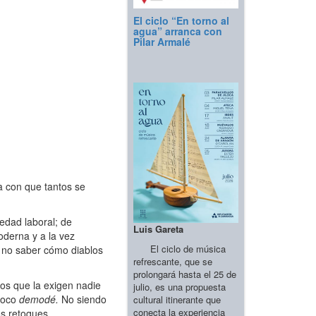
El ciclo “En torno al
agua” arranca con
Pilar Armalé
a con que tantos se
edad laboral; de
Luis Gareta
oderna y a la vez
El ciclo de música
de no saber cómo diablos
refrescante, que se
prolongará hasta el 25 de
los que la exigen nadie
julio, es una propuesta
 poco
demodé.
No siendo
cultural itinerante que
conecta la experiencia
os retoques