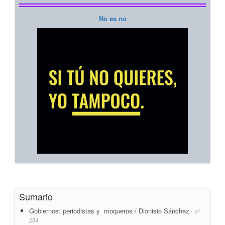
No es no
Sumario
Gobiernos: periodistas y moqueros / Dionisio Sánchez
- nº
254