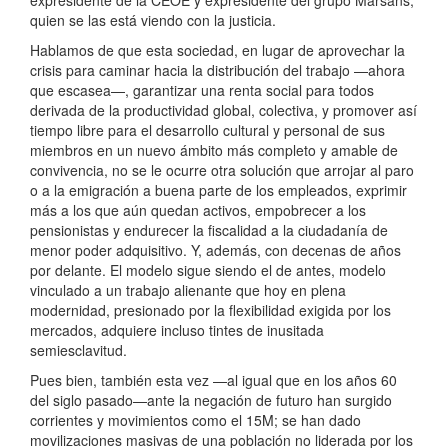
expresidente de la CEOE y expresidente del grupo Marsans,
quien se las está viendo con la justicia.
Hablamos de que esta sociedad, en lugar de aprovechar la
crisis para caminar hacia la distribución del trabajo —ahora
que escasea—, garantizar una renta social para todos
derivada de la productividad global, colectiva, y promover así
tiempo libre para el desarrollo cultural y personal de sus
miembros en un nuevo ámbito más completo y amable de
convivencia, no se le ocurre otra solución que arrojar al paro
o a la emigración a buena parte de los empleados, exprimir
más a los que aún quedan activos, empobrecer a los
pensionistas y endurecer la fiscalidad a la ciudadanía de
menor poder adquisitivo. Y, además, con decenas de años
por delante. El modelo sigue siendo el de antes, modelo
vinculado a un trabajo alienante que hoy en plena
modernidad, presionado por la flexibilidad exigida por los
mercados, adquiere incluso tintes de inusitada
semiesclavitud.
Pues bien, también esta vez —al igual que en los años 60
del siglo pasado—ante la negación de futuro han surgido
corrientes y movimientos como el 15M; se han dado
movilizaciones masivas de una población no liderada por los