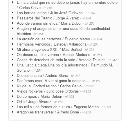
En la ciudad que no se detiene jamás hay un hombre quieto
/ Carlos Calvo
- nº 254
Los barrios lentos / Julio José Ordovás
- nº 254
Pasajeros del Titanic / Jorge Álvarez
- nº 254
Adónde vamos sin ética / María Dubón
- nº 254
Aragón y el aragonesismo: una cuestión de continuidad
histórica
- nº 254
La erosión de las certezas / Eugenio Mateo
- nº 254
Hermosos vencidos / Esteban Villarrocha
- nº 254
Mi alma aragonesa XXIII / Más Buñuel
- nº 254
Os deseo un feliz verano / Manuel Medrano
- nº 254
Cosas de derechas de toda la vida / Antonio Tausiet
- nº 247
Una justicia ciega.Una policía adoctrinada / Raimundo M.
Soriano
- nº 254
Decepcionante / Andrés Sierra
- nº 247
Decíamos ayer: A ver si gana la derecha…
- nº 253
Kluge, el Godard teutón / Carlos Calvo
- nº 253
Viejos rockeros / Julio José Ordovás
- nº 253
De compras / María Dubón
- nº 253
Odio / Jorge Álvarez
- nº 253
Las mil y una formas de cultura / Eugenio Mateo
- nº 253
Aragón es transversal / Alfredo Boné
- nº 253