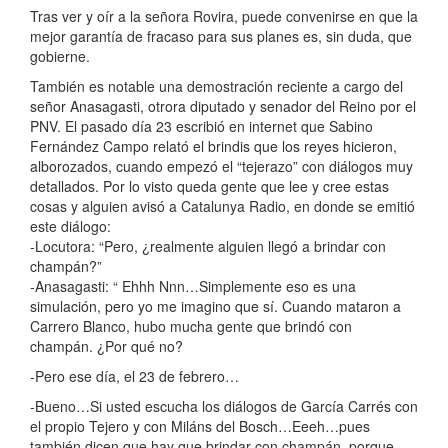
Tras ver y oír a la señora Rovira, puede convenirse en que la
mejor garantía de fracaso para sus planes es, sin duda, que
gobierne.
También es notable una demostración reciente a cargo del
señor Anasagasti, otrora diputado y senador del Reino por el
PNV. El pasado día 23 escribió en internet que Sabino
Fernández Campo relató el brindis que los reyes hicieron,
alborozados, cuando empezó el “tejerazo” con diálogos muy
detallados. Por lo visto queda gente que lee y cree estas
cosas y alguien avisó a Catalunya Radio, en donde se emitió
este diálogo:
-Locutora: “Pero, ¿realmente alguien llegó a brindar con
champán?”
-Anasagasti: “ Ehhh Nnn…Simplemente eso es una
simulación, pero yo me imagino que sí. Cuando mataron a
Carrero Blanco, hubo mucha gente que brindó con
champán. ¿Por qué no?
-Pero ese día, el 23 de febrero…
-Bueno…Si usted escucha los diálogos de García Carrés con
el propio Tejero y con Miláns del Bosch…Eeeh…pues
también dicen que hay que brindar con champán, porque