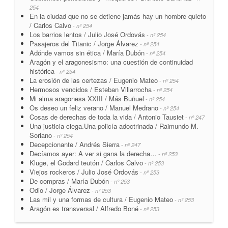
254
En la ciudad que no se detiene jamás hay un hombre quieto
/ Carlos Calvo
- nº 254
Los barrios lentos / Julio José Ordovás
- nº 254
Pasajeros del Titanic / Jorge Álvarez
- nº 254
Adónde vamos sin ética / María Dubón
- nº 254
Aragón y el aragonesismo: una cuestión de continuidad
histórica
- nº 254
La erosión de las certezas / Eugenio Mateo
- nº 254
Hermosos vencidos / Esteban Villarrocha
- nº 254
Mi alma aragonesa XXIII / Más Buñuel
- nº 254
Os deseo un feliz verano / Manuel Medrano
- nº 254
Cosas de derechas de toda la vida / Antonio Tausiet
- nº 247
Una justicia ciega.Una policía adoctrinada / Raimundo M.
Soriano
- nº 254
Decepcionante / Andrés Sierra
- nº 247
Decíamos ayer: A ver si gana la derecha…
- nº 253
Kluge, el Godard teutón / Carlos Calvo
- nº 253
Viejos rockeros / Julio José Ordovás
- nº 253
De compras / María Dubón
- nº 253
Odio / Jorge Álvarez
- nº 253
Las mil y una formas de cultura / Eugenio Mateo
- nº 253
Aragón es transversal / Alfredo Boné
- nº 253