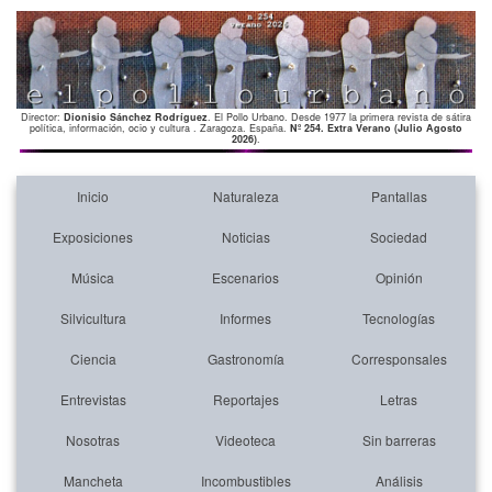
Director:
Dionisio Sánchez Rodríguez
. El Pollo Urbano. Desde 1977 la primera revista de sátira
política, información, ocio y cultura . Zaragoza. España.
Nº 254. Extra Verano (Julio Agosto
2026)
.
Inicio
Naturaleza
Pantallas
Exposiciones
Noticias
Sociedad
Música
Escenarios
Opinión
Silvicultura
Informes
Tecnologías
Ciencia
Gastronomía
Corresponsales
Entrevistas
Reportajes
Letras
Nosotras
Videoteca
Sin barreras
Mancheta
Incombustibles
Análisis