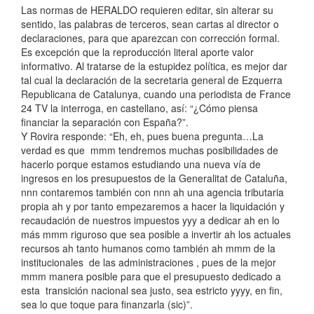
Las normas de HERALDO requieren editar, sin alterar su
sentido, las palabras de terceros, sean cartas al director o
declaraciones, para que aparezcan con corrección formal.
Es excepción que la reproducción literal aporte valor
informativo. Al tratarse de la estupidez política, es mejor dar
tal cual la declaración de la secretaria general de Ezquerra
Republicana de Catalunya, cuando una periodista de France
24 TV la interroga, en castellano, así: “¿Cómo piensa
financiar la separación con España?”.
Y Rovira responde: “Eh, eh, pues buena pregunta…La
verdad es que mmm tendremos muchas posibilidades de
hacerlo porque estamos estudiando una nueva vía de
ingresos en los presupuestos de la Generalitat de Cataluña,
nnn contaremos también con nnn ah una agencia tributaria
propia ah y por tanto empezaremos a hacer la liquidación y
recaudación de nuestros impuestos yyy a dedicar ah en lo
más mmm riguroso que sea posible a invertir ah los actuales
recursos ah tanto humanos como también ah mmm de la
institucionales de las administraciones , pues de la mejor
mmm manera posible para que el presupuesto dedicado a
esta transición nacional sea justo, sea estricto yyyy, en fin,
sea lo que toque para finanzarla (sic)”.