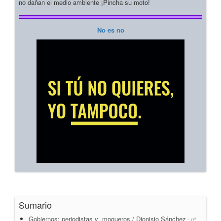
no dañan el medio ambiente ¡Pincha su moto!
No es no
Sumario
Gobiernos: periodistas y moqueros / Dionisio Sánchez
- nº