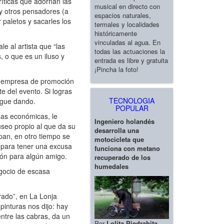
ríticas que adornan las
musical en directo con
 y otros pensadores (a
espacios naturales,
 paletos y sacarles los
termales y localidades
históricamente
vinculadas al agua. En
 al artista que “las
todas las actuaciones la
 o que es un iluso y
entrada es libre y gratuita
¡Pincha la foto!
a empresa de promoción
e del evento. Si logras
TECNOLOGIA
igue dando.
POPULAR
sas económicas, le
Ingeniero holandés
useo propio al que da su
desarrolla una
pan, en otro tiempo se
motocicleta que
te para tener una excusa
funciona con metano
brón para algún amigo.
recuperado de los
humedales
egocio de escasa
rado”, en La Lonja
pinturas nos dijo: hay
ntre las cabras, da un
Por
Lolita Piedrahita