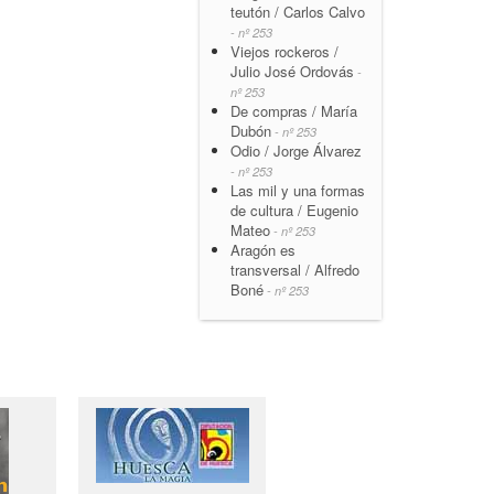
teutón / Carlos Calvo
- nº 253
Viejos rockeros /
Julio José Ordovás
-
nº 253
De compras / María
Dubón
- nº 253
Odio / Jorge Álvarez
- nº 253
Las mil y una formas
de cultura / Eugenio
Mateo
- nº 253
Aragón es
transversal / Alfredo
Boné
- nº 253