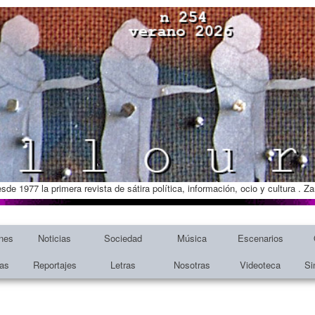
esde 1977 la primera revista de sátira política, información, ocio y cultura . 
nes
Noticias
Sociedad
Música
Escenarios
tas
Reportajes
Letras
Nosotras
Videoteca
Si