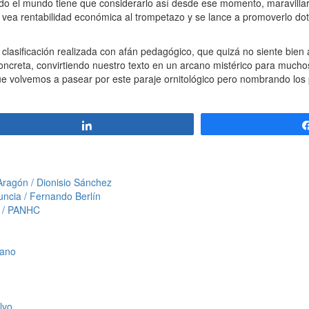
y todo el mundo tiene que considerarlo así desde ese momento, maravill
e vea rentabilidad económica al trompetazo y se lance a promoverlo do
 clasificación realizada con afán pedagógico, que quizá no siente bien
ncreta, convirtiendo nuestro texto en un arcano mistérico para muchos
ue volvemos a pasear por este paraje ornitológico pero nombrando los
Compartir
 Aragón / Dionisio Sánchez
uncia / Fernando Berlín
s / PANHC
tano
lvo