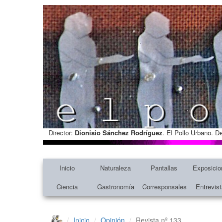
Director:
Dionisio Sánchez Rodríguez
. El Pollo Urbano. D
Inicio
Naturaleza
Pantallas
Exposicio
Ciencia
Gastronomía
Corresponsales
Entrevis
Inicio
Opinión
Revista nº 133