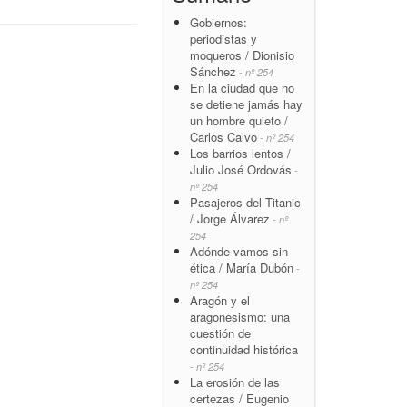
Gobiernos:
periodistas y
moqueros / Dionisio
Sánchez
- nº 254
En la ciudad que no
se detiene jamás hay
un hombre quieto /
Carlos Calvo
- nº 254
Los barrios lentos /
Julio José Ordovás
-
nº 254
Pasajeros del Titanic
/ Jorge Álvarez
- nº
254
Adónde vamos sin
ética / María Dubón
-
nº 254
Aragón y el
aragonesismo: una
cuestión de
continuidad histórica
- nº 254
La erosión de las
certezas / Eugenio