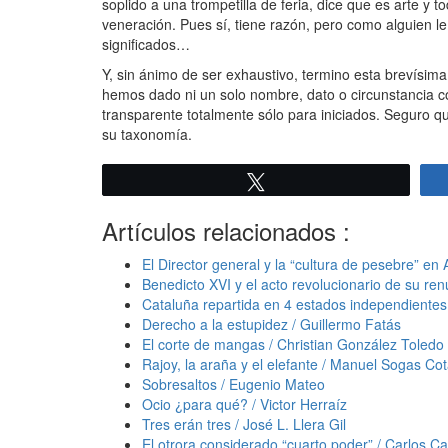
soplido a una trompetilla de feria, dice que es arte 
veneración. Pues sí, tiene razón, pero como alguien l
significados…
Y, sin ánimo de ser exhaustivo, termino esta brevísima
hemos dado ni un solo nombre, dato o circunstancia co
transparente totalmente sólo para iniciados. Seguro q
su taxonomía.
Twittear
Artículos relacionados :
El Director general y la “cultura de pesebre” en
Benedicto XVI y el acto revolucionario de su ren
Cataluña repartida en 4 estados independiente
Derecho a la estupidez / Guillermo Fatás
El corte de mangas / Christian González Toledo
Rajoy, la araña y el elefante / Manuel Sogas Co
Sobresaltos / Eugenio Mateo
Ocio ¿para qué? / Victor Herraíz
Tres erán tres / José L. Llera Gil
El otrora considerado “cuarto poder” / Carlos Ca