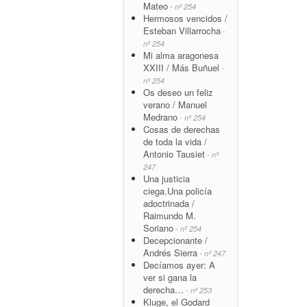
Mateo
- nº 254
Hermosos vencidos /
Esteban Villarrocha
-
nº 254
Mi alma aragonesa
XXIII / Más Buñuel
-
nº 254
Os deseo un feliz
verano / Manuel
Medrano
- nº 254
Cosas de derechas
de toda la vida /
Antonio Tausiet
- nº
247
Una justicia
ciega.Una policía
adoctrinada /
Raimundo M.
Soriano
- nº 254
Decepcionante /
Andrés Sierra
- nº 247
Decíamos ayer: A
ver si gana la
derecha…
- nº 253
Kluge, el Godard