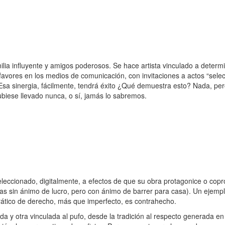
ilia influyente y amigos poderosos. Se hace artista vinculado a determ
favores en los medios de comunicación, con invitaciones a actos “sele
. Esa sinergia, fácilmente, tendrá éxito ¿Qué demuestra esto? Nada, pe
ubiese llevado nunca, o sí, jamás lo sabremos.
r seleccionado, digitalmente, a efectos de que su obra protagonice o co
adas sin ánimo de lucro, pero con ánimo de barrer para casa). Un ejem
ático de derecho, más que imperfecto, es contrahecho.
ada y otra vinculada al pufo, desde la tradición al respecto generada en