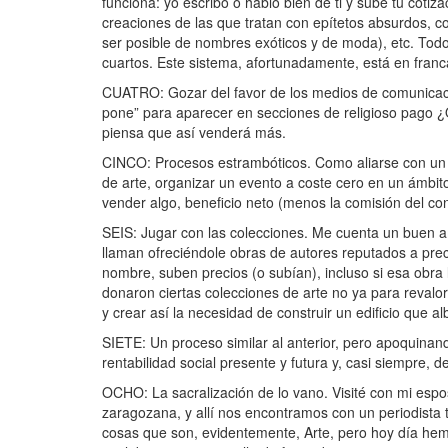
funciona: yo escribo o hablo bien de ti y sube tu coti
creaciones de las que tratan con epítetos absurdos, co
ser posible de nombres exóticos y de moda), etc. Todo e
cuartos. Este sistema, afortunadamente, está en franca
CUATRO: Gozar del favor de los medios de comunicació
pone” para aparecer en secciones de religioso pago ¿
piensa que así venderá más.
CINCO: Procesos estrambóticos. Como aliarse con un 
de arte, organizar un evento a coste cero en un ámbito
vender algo, beneficio neto (menos la comisión del c
SEIS: Jugar con las colecciones. Me cuenta un buen a
llaman ofreciéndole obras de autores reputados a prec
nombre, suben precios (o subían), incluso si esa obra 
donaron ciertas colecciones de arte no ya para revalori
y crear así la necesidad de construir un edificio que a
SIETE: Un proceso similar al anterior, pero apoquinan
rentabilidad social presente y futura y, casi siempre, 
OCHO: La sacralización de lo vano. Visité con mi espo
zaragozana, y allí nos encontramos con un periodista te
cosas que son, evidentemente, Arte, pero hoy día hem