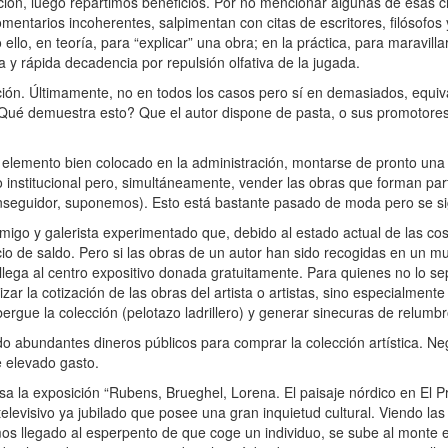
zación, luego repartimos beneficios. Por no mencionar algunas de esas c
mentarios incoherentes, salpimentan con citas de escritores, filósofos
llo, en teoría, para “explicar” una obra; en la práctica, para maravillar
 y rápida decadencia por repulsión olfativa de la jugada.
n. Últimamente, no en todos los casos pero sí en demasiados, equivale
Qué demuestra esto? Que el autor dispone de pasta, o sus promotores,
elemento bien colocado en la administración, montarse de pronto un
 institucional pero, simultáneamente, vender las obras que forman part
onseguidor, suponemos). Esto está bastante pasado de moda pero se s
migo y galerista experimentado que, debido al estado actual de las co
io de saldo. Pero si las obras de un autor han sido recogidas en un m
llega al centro expositivo donada gratuitamente. Para quienes no lo se
zar la cotización de las obras del artista o artistas, sino especialmen
lbergue la colección (pelotazo ladrillero) y generar sinecuras de relum
do abundantes dineros públicos para comprar la colección artística. N
de elevado gasto.
sa la exposición “Rubens, Brueghel, Lorena. El paisaje nórdico en El P
levisivo ya jubilado que posee una gran inquietud cultural. Viendo las 
os llegado al esperpento de que coge un individuo, se sube al monte e