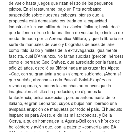
de vuelo hasta juegos que rizan el rizo de los pequeños
pilotos. En el restaurante, bajo un Pitts acrobático
suspendido sobre nuestras cabezas, pienso que la
propuesta está demasiado centrada en la capacidad
industrial e incluso militar de la aviación italiana; baste decir
que la tienda ofrece toda una línea de vestuario, e incluso de
moda, firmada por la Aeronautica Militare, y que la librería se
surte de manuales de vuelo y biografías de ases del aire
como Italo Balbo y mílites de la extravagancia, igualmente
fascista, cual D’Annunzio. No faltan suicidas (perdón: héroes)
como el peruano Geo Chávez, que aureolado por la fama, a
sólo 23 años, estrelló su Blériot nada más cruzar los Alpes:
«Cae, con su gran ánima sola / siempre subiendo. ¡Ahora sí
que vuela!», abrocha su oda Pascoli. Saint-Exupéry es
rozado apenas, y menos las muchas aeronaves que la
imaginación artística ha producido, no digamos la
fantaciencia; única excepción, porque antonomasia de lo
italiano, el gran Leonardo, cuyos dibujos han liberado una
avispada erupción de maquetas por todo el país. El huequito
hispano es para Aresti, el de las mil acrobacias, y De la
Cierva, a quien homenajea la Agusta-Bell con un híbrido de
helicóptero y avión que, con la patente «convertiplano BA