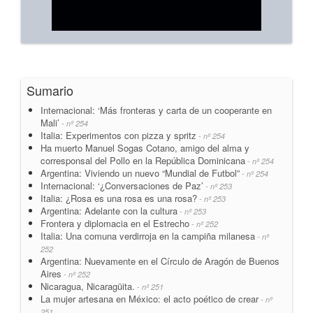
Sumario
Internacional: ‘Más fronteras y carta de un cooperante en
Mali’
- nº 254
Italia: Experimentos con pizza y spritz
- nº 254
Ha muerto Manuel Sogas Cotano, amigo del alma y
corresponsal del Pollo en la República Dominicana
- nº 254
Argentina: Viviendo un nuevo “Mundial de Futbol”
- nº 254
Internacional: ‘¿Conversaciones de Paz’
- nº 253
Italia: ¿Rosa es una rosa es una rosa?
- nº 253
Argentina: Adelante con la cultura
- nº 253
Frontera y diplomacia en el Estrecho
- nº 252
Italia: Una comuna verdirroja en la campiña milanesa
- nº
252
Argentina: Nuevamente en el Círculo de Aragón de Buenos
Aires
- nº 252
Nicaragua, Nicaragüita.
- nº 251
La mujer artesana en México: el acto poético de crear
- nº
251