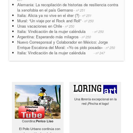
Alemania: La recopilación de historias de resiliencia contra
la xenofobia en el país Germano
- nº 251
Italia: Alicia ya no vive en el éter (?)
- nº 251
Mural: “Un viaje por el Rock and Roll”
- nº 250
Unas vacaciones en Chile
- nº 250
Italia: Vindicación de la mujer caléndula
- nº 250
Argentina: Esperando más milagros
- nº 250
Nuevo Corresponsal y Colaborador en México: Jorge
Enrique Escalona del Moral: «Yo os pido posada»
- nº 250
Italia: Vindicación de la mujer caléndula
- nº 247
Una librería excepcional en la
red ¡Pincha el logo!
Coordina:
Perico Liso
El Pollo Urbano continúa con