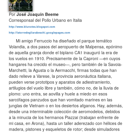
Por
José Joaquín Beeme
Corresponsal del Pollo Urbano en Italia
http://www.blunotes.blogspot.com
http://latorredegliarabeschi.googlepages.com
Mi amigo Ferruccio ha diseñado el parque temático
Volandia, a dos pasos del aeropuerto de Malpensa, epónimo
de aquella granja donde el biplano CA1 inauguró la era de
los vuelos en 1910. Precisamente de la Caproni —en cuyos
hangares ha crecido el museo—, pero también de la Savoia-
Marchetti, la Agusta o la Aermacchi, firmas todas que han
dado relieve a Varese, la provincia aeronáutica italiana,
pueden verse prototipos y aparatos de adiestramiento,
artilugios del vuelo libre y también, cómo no, de la lluvia de
plomo: uno entra, se aovilla y huele a miedo en esos
sarcófagos panzudos que han vomitado marines en las
junglas de Vietnam o en los desiertos afganos. Hay, además,
desde una interminable colección de aeromodelos, debidos
a la minucia de los hermanos Piazzai (trabajan enfrente de
mi casa, en Arona), hasta un taller aderezado con hélices de
madera, pistones y esqueletos de rotor; desde simuladores