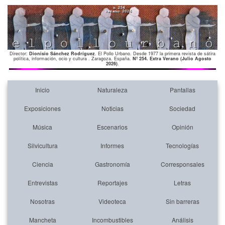
Director:
Dionisio Sánchez Rodríguez
. El Pollo Urbano. Desde 1977 la primera revista de sátira
política, información, ocio y cultura . Zaragoza. España.
Nº 254. Extra Verano (Julio Agosto
2026)
.
Inicio
Naturaleza
Pantallas
Exposiciones
Noticias
Sociedad
Música
Escenarios
Opinión
Silvicultura
Informes
Tecnologías
Ciencia
Gastronomía
Corresponsales
Entrevistas
Reportajes
Letras
Nosotras
Videoteca
Sin barreras
Mancheta
Incombustibles
Análisis