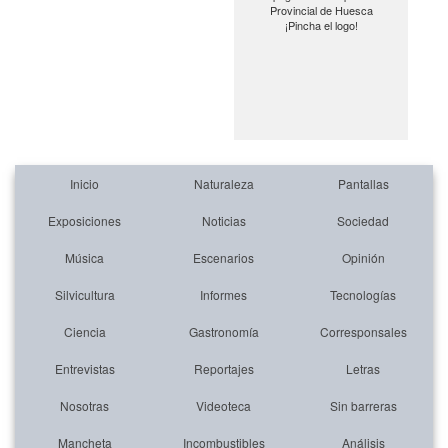
Provincial de Huesca
¡Pincha el logo!
Inicio
Naturaleza
Pantallas
Exposiciones
Noticias
Sociedad
Música
Escenarios
Opinión
Silvicultura
Informes
Tecnologías
Ciencia
Gastronomía
Corresponsales
Entrevistas
Reportajes
Letras
Nosotras
Videoteca
Sin barreras
Mancheta
Incombustibles
Análisis