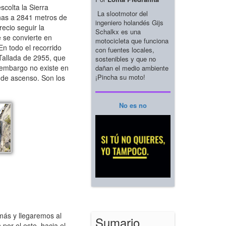
colta la Sierra
La slootmotor del
añas a 2841 metros de
ingeniero holandés Gijs
ecio seguir la
Schalkx es una
 se convierte en
motocicleta que funciona
n todo el recorrido
con fuentes locales,
 Tallada de 2955, que
sostenibles y que no
n embargo no existe en
dañan el medio ambiente
¡Pincha su moto!
 de ascenso. Son los
No es no
ás y llegaremos al
Sumario
por el este, hacia el