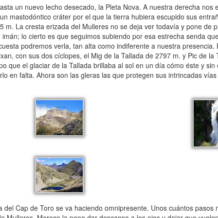
asta un nuevo lecho desecado, la Pleta Nova. A nuestra derecha nos es
n mastodóntico cráter por el que la tierra hubiera escupido sus entr
 m. La cresta erizada del Mulleres no se deja ver todavía y pone de pr
n imán; lo cierto es que seguimos subiendo por esa estrecha senda que
esta podremos verla, tan alta como indiferente a nuestra presencia. E
xan, con sus dos cíclopes, el Mig de la Tallada de 2797 m. y Pic de la
 que el glaciar de la Tallada brillaba al sol en un día cómo éste y si
 en falta. Ahora son las gleras las que protegen sus intrincadas vías
 del Cap de Toro se va haciendo omnipresente. Unos cuántos pasos m
e Mulleres. Merece la pena dar descanso a los ojos y dejar que vuelen 