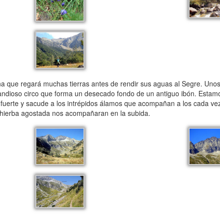
a que regará muchas tierras antes de rendir sus aguas al Segre. Uno
randioso circo que forma un desecado fondo de un antiguo ibón. Estam
y fuerte y sacude a los intrépidos álamos que acompañan a los cada v
la hierba agostada nos acompañaran en la subida.