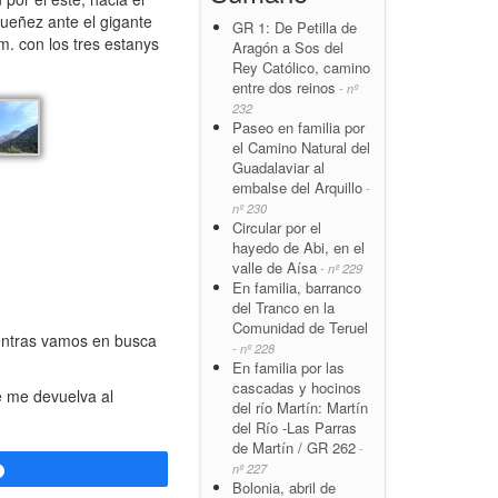
queñez ante el gigante
GR 1: De Petilla de
m. con los tres estanys
Aragón a Sos del
Rey Católico, camino
entre dos reinos
- nº
232
Paseo en familia por
el Camino Natural del
Guadalaviar al
embalse del Arquillo
-
nº 230
Circular por el
hayedo de Abi, en el
valle de Aísa
- nº 229
En familia, barranco
del Tranco en la
Comunidad de Teruel
ientras vamos en busca
- nº 228
En familia por las
cascadas y hocinos
e me devuelva al
del río Martín: Martín
del Río -Las Parras
de Martín / GR 262
-
nº 227
Compartir
Bolonia, abril de