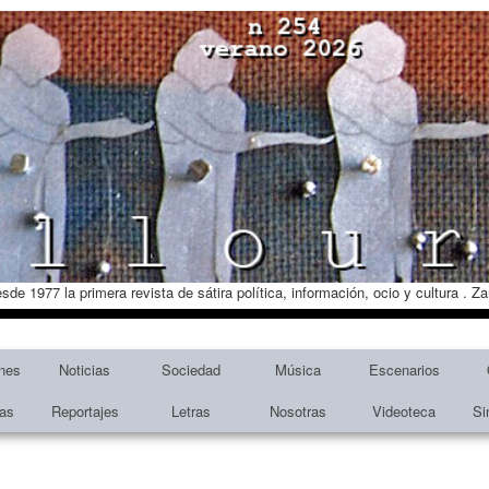
esde 1977 la primera revista de sátira política, información, ocio y cultura . 
nes
Noticias
Sociedad
Música
Escenarios
tas
Reportajes
Letras
Nosotras
Videoteca
Si