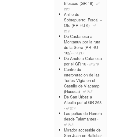
Biescas (GR 16)
- nº
220
Anillo de
Sobrepuerto: Fiscal –
Oto (PR-HU 6)
- nº
219
De Castanesa a
Montanuy por la ruta
de la Serra (PR-HU
102)
- nº 217
De Aneto a Catanesa
por el GR 18
- nº 216
Centro de
interpretación de las
Torres Vigía en el
Castillo de Viacamp
(Huesca)
- nº 215
De San Úrbez a
Albella por el GR 268
- nº 214
Las peñas de Herrera
desde Talamantes
-
nº 213
Mirador accesible de
San Juan en Ballobar