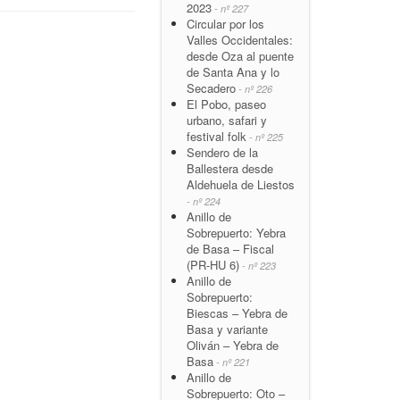
2023
- nº 227
Circular por los
Valles Occidentales:
desde Oza al puente
de Santa Ana y lo
Secadero
- nº 226
El Pobo, paseo
urbano, safari y
festival folk
- nº 225
Sendero de la
Ballestera desde
Aldehuela de Liestos
- nº 224
Anillo de
Sobrepuerto: Yebra
de Basa – Fiscal
(PR-HU 6)
- nº 223
Anillo de
Sobrepuerto:
Biescas – Yebra de
Basa y variante
Oliván – Yebra de
Basa
- nº 221
Anillo de
Sobrepuerto: Oto –