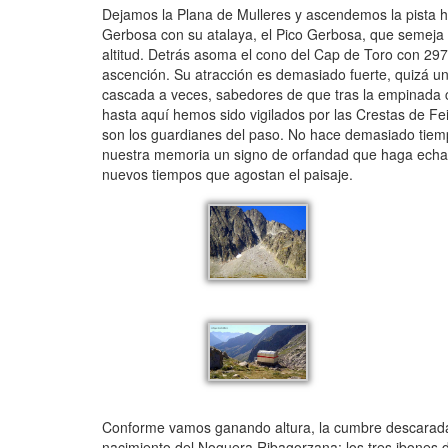
Dejamos la Plana de Mulleres y ascendemos la pista h
Gerbosa con su atalaya, el Pico Gerbosa, que semeja u
altitud. Detrás asoma el cono del Cap de Toro con 2975
ascención. Su atracción es demasiado fuerte, quizá u
cascada a veces, sabedores de que tras la empinada cu
hasta aquí hemos sido vigilados por las Crestas de Fei
son los guardianes del paso. No hace demasiado tiempo
nuestra memoria un signo de orfandad que haga echarlo
nuevos tiempos que agostan el paisaje.
Conforme vamos ganando altura, la cumbre descarada
nacimiento del Noguera Ribagorzana: los tres ibones d