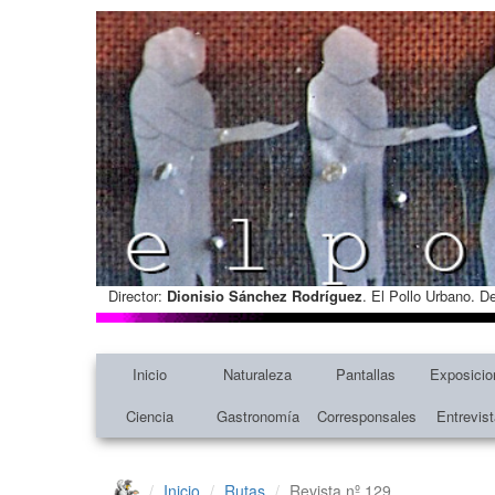
Director:
Dionisio Sánchez Rodríguez
. El Pollo Urbano. D
Inicio
Naturaleza
Pantallas
Exposicio
Ciencia
Gastronomía
Corresponsales
Entrevis
Inicio
Rutas
Revista nº 129